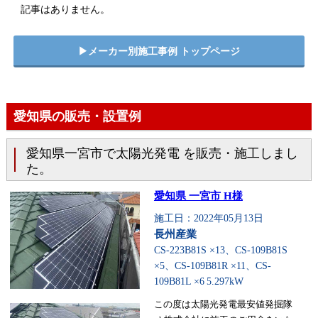
記事はありません。
▶︎メーカー別施工事例 トップページ
愛知県の販売・設置例
愛知県一宮市で太陽光発電 を販売・施工しまし
た。
愛知県 一宮市 H様
施工日：2022年05月13日
長州産業
CS-223B81S ×13、CS-109B81S
×5、CS-109B81R ×11、CS-
109B81L ×6
5.297kW
この度は太陽光発電最安値発掘隊