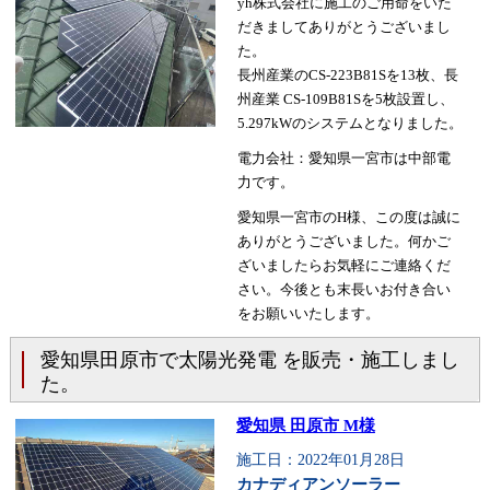
yh株式会社に施工のご用命をいた
だきましてありがとうございまし
た。
長州産業のCS-223B81Sを13枚、長
州産業 CS-109B81Sを5枚設置し、
5.297kWのシステムとなりました。
電力会社：愛知県一宮市は中部電
力です。
愛知県一宮市のH様、この度は誠に
ありがとうございました。何かご
ざいましたらお気軽にご連絡くだ
さい。今後とも末長いお付き合い
をお願いいたします。
愛知県田原市で太陽光発電 を販売・施工しまし
た。
愛知県 田原市 M様
施工日：2022年01月28日
カナディアンソーラー