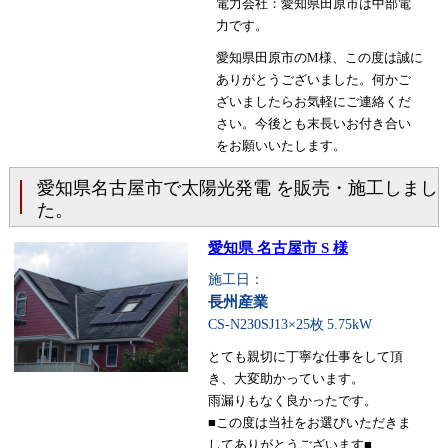
電力会社：愛知県田原市は中部電
力です。
愛知県田原市のM様、この度は誠に
ありがとうございました。何かご
ざいましたらお気軽にご連絡くだ
さい。今後とも末長いお付き合い
をお願いいたします。
愛知県名古屋市で太陽光発電 を販売・施工しまし
た。
愛知県 名古屋市 S 様
施工日：
長州産業
CS-N230SJ13×25枚
5.75kW
とても親切に丁寧な仕事をして頂
き、大変助かっています。
雨漏りもなく良かったです。
■この度は当社をお選びいただきま
してありがとうございます■