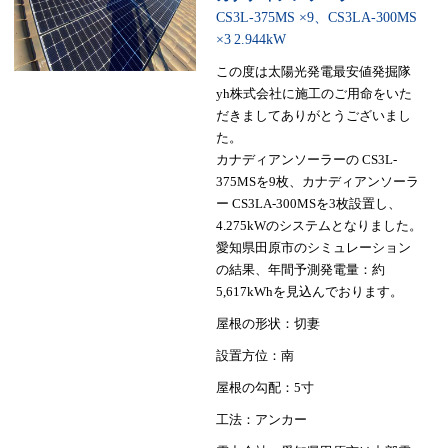
CS3L-375MS ×9、CS3LA-300MS
×3
2.944kW
この度は太陽光発電最安値発掘隊
yh株式会社に施工のご用命をいた
だきましてありがとうございまし
た。
カナディアンソーラーの CS3L-
375MSを9枚、カナディアンソーラ
ー CS3LA-300MSを3枚設置し、
4.275kWのシステムとなりました。
愛知県田原市のシミュレーション
の結果、年間予測発電量：約
5,617kWhを見込んでおります。
屋根の形状：切妻
設置方位：南
屋根の勾配：5寸
工法：アンカー