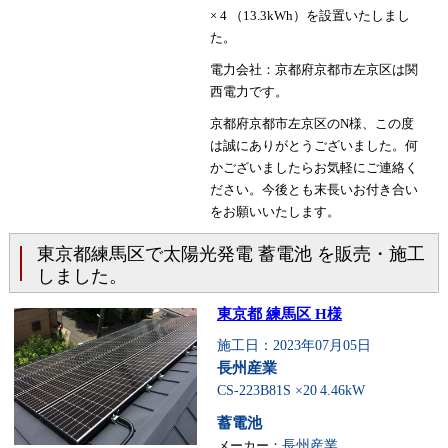
× 4 （13.3kWh）を設置いたしまし
た。
電力会社：京都府京都市左京区は関
西電力です。
京都府京都市左京区のN様、この度
は誠にありがとうございました。何
かございましたらお気軽にご連絡く
ださい。今後とも末長いお付き合い
をお願いいたします。
東京都練馬区で太陽光発電 蓄電池 を販売・施工
しました。
東京都 練馬区 H様
施工日：2023年07月05日
長州産業
CS-223B81S ×20
4.46kW
蓄電池
メーカー：
長州産業