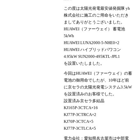
この度は太陽光発電最安値発掘隊 yh
株式会社に施工のご用命をいただき
ましてありがとうございました。
HUAWEI（ファーウェイ） 蓄電池
5kWh
HUAWEI LUNA2000-5-NHE0×2
HUAWEI ハイブリッドパワコン
4.95kW SUN2000-495KTL-JPL1
を設置いたしました。
今回はHUAWEI（ファーウェイ）の蓄
電池の御用命でしたが、10年ほど前
に京セラの太陽光発電システム3.5kW
を設置済みのお客様でした。
設置済み京セラ多結晶
KJ165P-3CTCA×16
KJ77P-3CTRCA×2
KJ70P-3CTCA×5
KJ77P-3CTLCA×5
電力会社：愛知県名古屋市は中部電