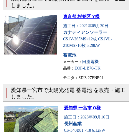
しました。
東京都 杉並区 Y様
施工日：2021年05月30日
カナディアンソーラー
CS1V-265MS×12枚 CS1VL-
210MS×10枚
5.28kW
蓄電池
メーカー：
田淵電機
品番：
EOF-LB70-TK
モニタ：ZDIS-27ENB01
愛知県一宮市で太陽光発電 蓄電池 を販売・施工
しました。
愛知県 一宮市 O様
施工日：2023年09月16日
長州産業
CS-340B81 ×18
6.12kW