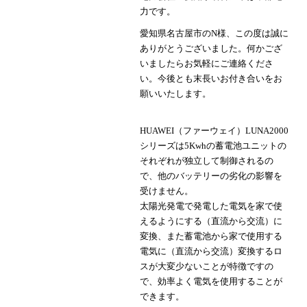
力です。
愛知県名古屋市のN様、この度は誠に
ありがとうございました。何かござ
いましたらお気軽にご連絡くださ
い。今後とも末長いお付き合いをお
願いいたします。
HUAWEI（ファーウェイ）LUNA2000
シリーズは5Kwhの蓄電池ユニットの
それぞれが独立して制御されるの
で、他のバッテリーの劣化の影響を
受けません。
太陽光発電で発電した電気を家で使
えるようにする（直流から交流）に
変換、また蓄電池から家で使用する
電気に（直流から交流）変換するロ
スが大変少ないことが特徴ですの
で、効率よく電気を使用することが
できます。