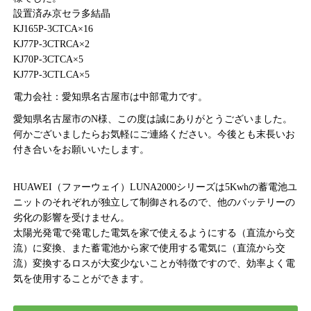
設置済み京セラ多結晶
KJ165P-3CTCA×16
KJ77P-3CTRCA×2
KJ70P-3CTCA×5
KJ77P-3CTLCA×5
電力会社：愛知県名古屋市は中部電力です。
愛知県名古屋市のN様、この度は誠にありがとうございました。
何かございましたらお気軽にご連絡ください。今後とも末長いお
付き合いをお願いいたします。
HUAWEI（ファーウェイ）LUNA2000シリーズは5Kwhの蓄電池ユ
ニットのそれぞれが独立して制御されるので、他のバッテリーの
劣化の影響を受けません。
太陽光発電で発電した電気を家で使えるようにする（直流から交
流）に変換、また蓄電池から家で使用する電気に（直流から交
流）変換するロスが大変少ないことが特徴ですので、効率よく電
気を使用することができます。