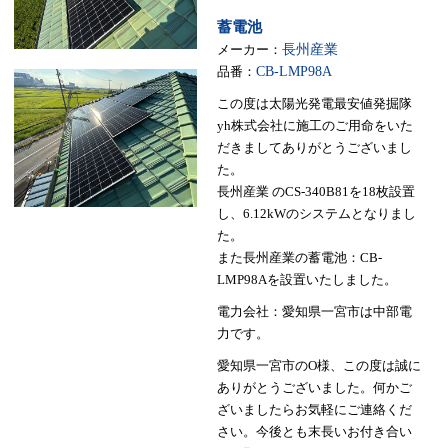
蓄電池
メーカー：
長州産業
品番：
CB-LMP98A
この度は太陽光発電最安値発掘隊
yh株式会社に施工のご用命をいた
だきましてありがとうございまし
た。
長州産業 のCS-340B81を18枚設置
し、6.12kWのシステムとなりまし
た。
また長州産業の蓄電池：CB-
LMP98Aを設置いたしました。
電力会社：愛知県一宮市は中部電
力です。
愛知県一宮市のO様、この度は誠に
ありがとうございました。何かご
ざいましたらお気軽にご連絡くだ
さい。今後とも末長いお付き合い