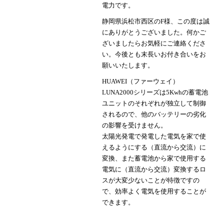
電力です。
静岡県浜松市西区のF様、この度は誠
にありがとうございました。何かご
ざいましたらお気軽にご連絡くださ
い。今後とも末長いお付き合いをお
願いいたします。
HUAWEI（ファーウェイ）
LUNA2000シリーズは5Kwhの蓄電池
ユニットのそれぞれが独立して制御
されるので、他のバッテリーの劣化
の影響を受けません。
太陽光発電で発電した電気を家で使
えるようにする（直流から交流）に
変換、また蓄電池から家で使用する
電気に（直流から交流）変換するロ
スが大変少ないことが特徴ですの
で、効率よく電気を使用することが
できます。