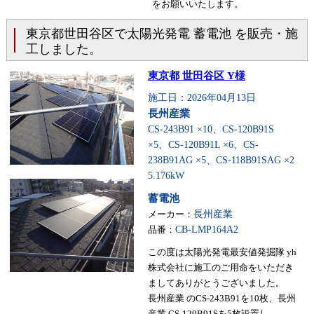
をお願いいたします。
東京都世田谷区で太陽光発電 蓄電池 を販売・施
工しました。
東京都 世田谷区 Y様
施工日：2026年04月13日
長州産業
CS-243B91 ×10、CS-120B91S
×5、CS-120B91L ×6、CS-
238B91AG ×5、CS-118B91SAG ×2
5.176kW
蓄電池
メーカー：
長州産業
品番：
CB-LMP164A2
この度は太陽光発電最安値発掘隊 yh
株式会社に施工のご用命をいただき
ましてありがとうございました。
長州産業 のCS-243B91を10枚、長州
産業 CS-120B91Sを5枚設置し、