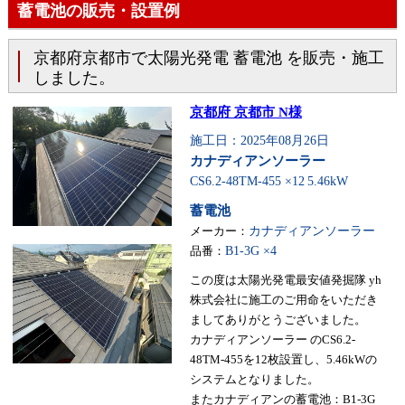
蓄電池の販売・設置例
京都府京都市で太陽光発電 蓄電池 を販売・施工
しました。
京都府 京都市 N様
施工日：2025年08月26日
カナディアンソーラー
CS6.2-48TM-455 ×12
5.46kW
蓄電池
メーカー：
カナディアンソーラー
品番：
B1-3G ×4
この度は太陽光発電最安値発掘隊 yh
株式会社に施工のご用命をいただき
ましてありがとうございました。
カナディアンソーラー のCS6.2-
48TM-455を12枚設置し、5.46kWの
システムとなりました。
またカナディアンの蓄電池：B1-3G