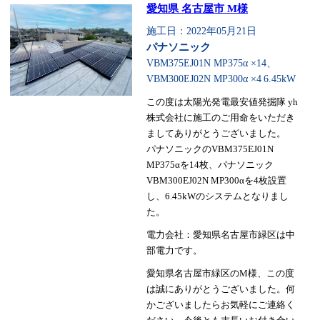
愛知県 名古屋市 M様
施工日：2022年05月21日
パナソニック
VBM375EJ01N MP375α ×14、
VBM300EJ02N MP300α ×4
6.45kW
この度は太陽光発電最安値発掘隊 yh
株式会社に施工のご用命をいただき
ましてありがとうございました。
パナソニックのVBM375EJ01N
MP375αを14枚、パナソニック
VBM300EJ02N MP300αを4枚設置
し、6.45kWのシステムとなりまし
た。
電力会社：愛知県名古屋市緑区は中
部電力です。
愛知県名古屋市緑区のM様、この度
は誠にありがとうございました。何
かございましたらお気軽にご連絡く