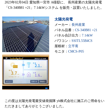
2023年02月04日 愛知県一宮市 A様邸に、 長州産業の太陽光発電
「CS-340B81 ×21」7.14kWシステム を販売・設置いたしました。
太陽光発電
メーカー：
長州産業
パネル品番：
CS-340B81 ×21
パネル合計出力：
7.14kW
パワコン：
SSITL55B4CS
屋根材：
立平葺
モニタ：
CMCS-P05
この度は太陽光発電最安値発掘隊 yh株式会社に施工のご用命をい
ただきましてありがとうございました。