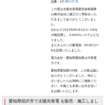
品番：
KP-BU127-B
この度は太陽光発電最安値発掘隊
yh株式会社に施工のご用命をいた
だきましてありがとうございまし
た。
Qセルズ のQ.TRON M-G2.4+ 430を
20枚設置し、8.6kWのシステムとな
りました。
またオムロンの蓄電池：KP-BU127-
Bを設置いたしました。
電力会社：愛知県愛知郡は中部電
力です。
愛知県愛知郡のN様、この度は誠に
ありがとうございました。何かご
ざいましたらお気軽にご連絡くだ
さい。今後とも末長いお付き合い
をお願いいたします。
愛知県稲沢市で太陽光発電 を販売・施工しまし