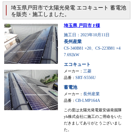
埼玉県戸田市で太陽光発電 エコキュート 蓄電池
を販売・施工しました。
埼玉県 戸田市 F様
施工日：2023年10月11日
長州産業
CS-340B81 ×20、CS-223B81 ×4
7.692kW
エコキュート
メーカー：
三菱
品番：
SRT-S556U
蓄電池
メーカー：
長州産業
品番：
CB-LMP164A
この度は太陽光発電最安値発掘隊
yh株式会社に施工のご用命をいた
だきましてありがとうございまし
た。