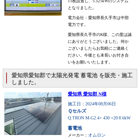
15枚設置し、5.325kWのシステム
となりました。
電力会社：愛知県長久手市は中部
電力です。
愛知県長久手市のK様、この度は誠
にありがとうございました。何か
ございましたらお気軽にご連絡く
ださい。今後とも末長いお付き合
いをお願いいたします。
愛知県愛知郡で太陽光発電 蓄電池 を販売・施工
しました。
愛知県 愛知郡 N様
施工日：2024年08月06日
Ｑセルズ
Q.TRON M-G2.4+ 430 ×20
8.6kW
蓄電池
メーカー：
オムロン