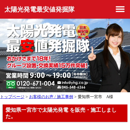
太陽光発電最安値発掘隊
トップページ
>
お客様のお声 / 施工事例
> 愛知県一宮市 A様
愛知県一宮市で太陽光発電 を販売・施工しまし
た。