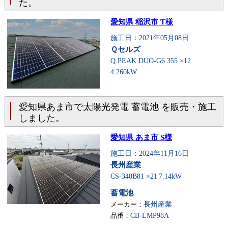
た。
愛知県 稲沢市 T様
施工日：2021年05月08日
Ｑセルズ
Q.PEAK DUO-G6 355 ×12
4.260kW
愛知県あま市で太陽光発電 蓄電池 を販売・施工
しました。
愛知県 あま市 S様
施工日：2024年11月16日
長州産業
CS-340B81 ×21
7.14kW
蓄電池
メーカー：
長州産業
品番：
CB-LMP98A