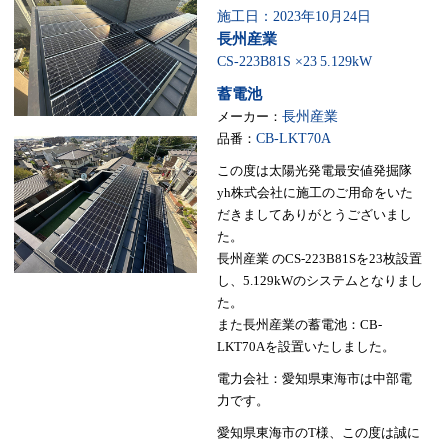
施工日：2023年10月24日
長州産業
CS-223B81S ×23
5.129kW
蓄電池
メーカー：
長州産業
品番：
CB-LKT70A
この度は太陽光発電最安値発掘隊
yh株式会社に施工のご用命をいた
だきましてありがとうございまし
た。
長州産業 のCS-223B81Sを23枚設置
し、5.129kWのシステムとなりまし
た。
また長州産業の蓄電池：CB-
LKT70Aを設置いたしました。
電力会社：愛知県東海市は中部電
力です。
愛知県東海市のT様、この度は誠に