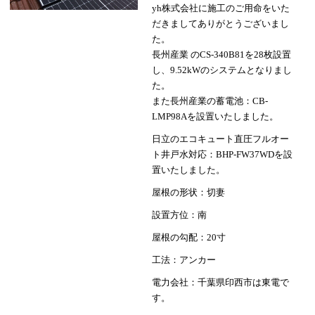
yh株式会社に施工のご用命をいた
だきましてありがとうございまし
た。
長州産業 のCS-340B81を28枚設置
し、9.52kWのシステムとなりまし
た。
また長州産業の蓄電池：CB-
LMP98Aを設置いたしました。
日立のエコキュート直圧フルオー
ト井戸水対応：BHP-FW37WDを設
置いたしました。
屋根の形状：切妻
設置方位：南
屋根の勾配：20寸
工法：アンカー
電力会社：千葉県印西市は東電で
す。