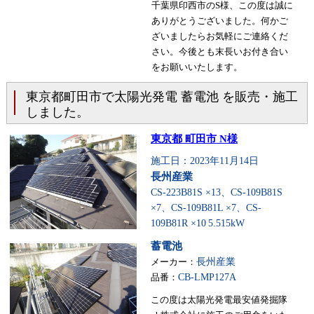
千葉県印西市のS様、この度は誠に
ありがとうございました。何かご
ざいましたらお気軽にご連絡くだ
さい。今後とも末長いお付き合い
をお願いいたします。
東京都町田市で太陽光発電 蓄電池 を販売・施工
しました。
東京都 町田市 N様
施工日：2023年11月14日
長州産業
CS-223B81S ×13、CS-109B81S
×7、CS-109B81L ×7、CS-
109B81R ×10
5.515kW
蓄電池
メーカー：
長州産業
品番：
CB-LMP127A
この度は太陽光発電最安値発掘隊