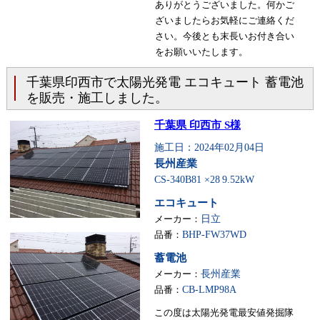
ありがとうございました。何かご
ざいましたらお気軽にご連絡くだ
さい。今後とも末長いお付き合い
をお願いいたします。
千葉県印西市で太陽光発電 エコキュート 蓄電池
を販売・施工しました。
千葉県 印西市 S様
施工日：2024年02月04日
長州産業
CS-340B81 ×28
9.52kW
エコキュート
メーカー：
日立
品番：
BHP-FW37WD
蓄電池
メーカー：
長州産業
品番：
CB-LMP98A
この度は太陽光発電最安値発掘隊