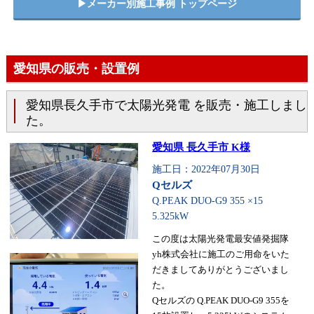
▶︎メーカー別施工事例 トップページ
愛知県の販売・設置例
愛知県長久手市で太陽光発電 を販売・施工しまし
た。
愛知県 長久手市 K様
施工日：2022年07月30日
Qセルズ
Q.PEAK DUO-G9 355 ×15
5.325kW
この度は太陽光発電最安値発掘隊
yh株式会社に施工のご用命をいた
だきましてありがとうございまし
た。
Qセルズの Q.PEAK DUO-G9 355を