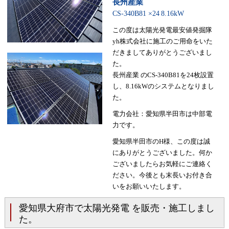
長州産業
CS-340B81 ×24
8.16kW
この度は太陽光発電最安値発掘隊
yh株式会社に施工のご用命をいた
だきましてありがとうございまし
た。
長州産業 のCS-340B81を24枚設置
し、8.16kWのシステムとなりまし
た。
電力会社：愛知県半田市は中部電
力です。
愛知県半田市のH様、この度は誠
にありがとうございました。何か
ございましたらお気軽にご連絡く
ださい。今後とも末長いお付き合
いをお願いいたします。
愛知県大府市で太陽光発電 を販売・施工しまし
た。