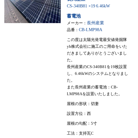
CS-340B81 ×19
6.46kW
蓄電池
メーカー：
長州産業
品番：
CB-LMP98A
この度は太陽光発電最安値発掘隊
yh株式会社に施工のご用命をいた
だきましてありがとうございまし
た。
長州産業のCS-340B81を19枚設置
し、6.46kWのシステムとなりまし
た。
また長州産業の蓄電池：CB-
LMP98Aを設置いたしました。
屋根の形状：切妻
設置方位：西
屋根の勾配：5寸
工法：支持瓦C