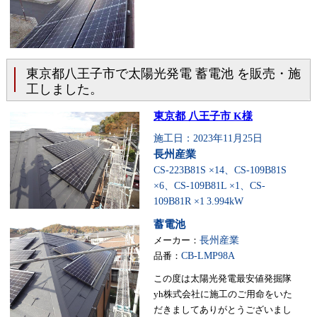
東京都八王子市で太陽光発電 蓄電池 を販売・施
工しました。
東京都 八王子市 K様
施工日：2023年11月25日
長州産業
CS-223B81S ×14、CS-109B81S
×6、CS-109B81L ×1、CS-
109B81R ×1
3.994kW
蓄電池
メーカー：
長州産業
品番：
CB-LMP98A
この度は太陽光発電最安値発掘隊
yh株式会社に施工のご用命をいた
だきましてありがとうございまし