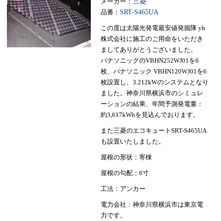
メーカー：
三菱
品番：
SRT-S465UA
この度は太陽光発電最安値発掘隊 yh
株式会社に施工のご用命をいただき
ましてありがとうございました。
パナソニックのVBHN252WJ01を6
枚、パナソニック VBHN120WJ01を6
枚設置し、3.212kWのシステムとなり
ました。神奈川県横浜市のシミュレ
ーションの結果、年間予測発電量：
約3,617kWhを見込んでおります。
また三菱のエコキュートSRT-S465UA
も設置いたしました。
屋根の形状：寄棟
屋根の勾配：6寸
工法：アンカー
電力会社：神奈川県横浜市は東京電
力です。