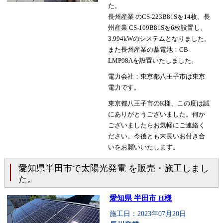
た。
長州産業 のCS-223B81Sを14枚、長
州産業 CS-109B81Sを6枚設置し、
3.994kWのシステムとなりました。
また長州産業の蓄電池：CB-
LMP98Aを設置いたしました。
電力会社：東京都八王子市は東京
電力です。
東京都八王子市のK様、この度は誠
にありがとうございました。何か
ございましたらお気軽にご連絡く
ださい。今後とも末長いお付き合
いをお願いいたします。
愛知県半田市で太陽光発電 を販売・施工しまし
た。
愛知県 半田市 H様
施工日：2023年07月20日