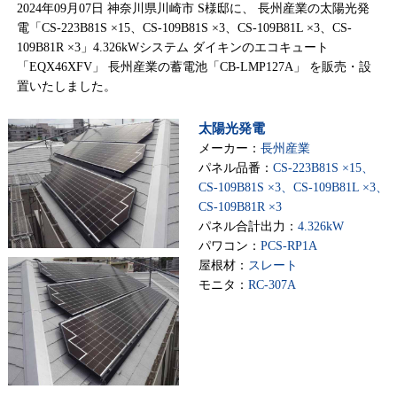
2024年09月07日 神奈川県川崎市 S様邸に、 長州産業の太陽光発
電「CS-223B81S ×15、CS-109B81S ×3、CS-109B81L ×3、CS-
109B81R ×3」4.326kWシステム ダイキンのエコキュート
「EQX46XFV」 長州産業の蓄電池「CB-LMP127A」 を販売・設
置いたしました。
太陽光発電
メーカー：
長州産業
パネル品番：
CS-223B81S ×15、
CS-109B81S ×3、CS-109B81L ×3、
CS-109B81R ×3
パネル合計出力：
4.326kW
パワコン：
PCS-RP1A
屋根材：
スレート
モニタ：
RC-307A