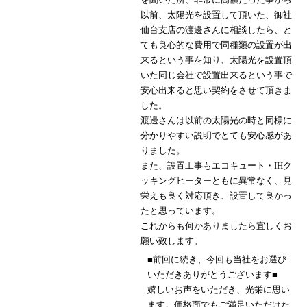
以前、太陽光を設置して頂いた、御社
仙台支店の渡邊さんに相談したら、と
ても良心的な費用で同種類の設置が出
来るという事を知り、太陽光を設置頂
いた同じ会社で設置出来るという事で
安心出来ると思い契約をさせて頂きま
した。
渡邊さんは以前の太陽光の時と同様に
分かりやすい説明でとても安心感があ
りました。
また、設置工事もエコキュート・IHク
ッキングヒーターともに異常なく、見
栄えも良く対応頂き、設置して良かっ
たと思っています。
これからも何かありましたら宜しくお
願い致します。
■前回に続き、今回も当社をお選び
いただきありがとうございます■
嬉しいお声をいただき、光栄に思い
ます。価格面でもご満足いただけた