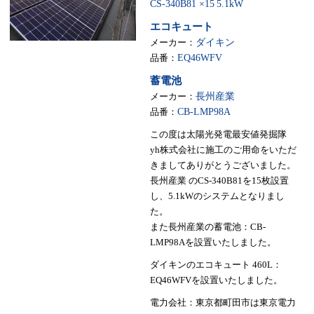
CS-340B81 ×15
5.1kW
エコキュート
メーカー：
ダイキン
品番：
EQ46WFV
蓄電池
メーカー：
長州産業
品番：
CB-LMP98A
この度は太陽光発電最安値発掘隊
yh株式会社に施工のご用命をいただ
きましてありがとうございました。
長州産業 のCS-340B81を15枚設置
し、5.1kWのシステムとなりまし
た。
また長州産業の蓄電池：CB-
LMP98Aを設置いたしました。
ダイキンのエコキュート 460L：
EQ46WFVを設置いたしました。
電力会社：東京都町田市は東京電力