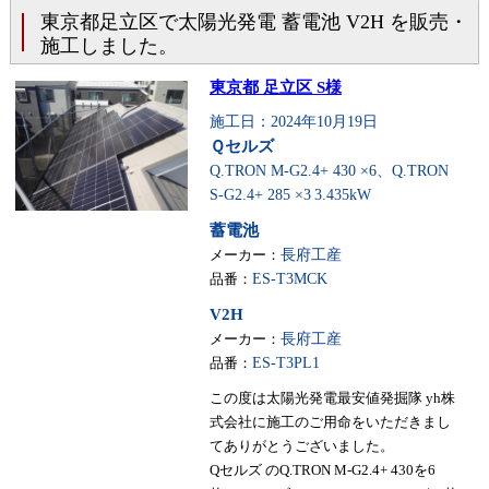
東京都足立区で太陽光発電 蓄電池 V2H を販売・
施工しました。
東京都 足立区 S様
施工日：2024年10月19日
Ｑセルズ
Q.TRON M-G2.4+ 430 ×6、Q.TRON
S-G2.4+ 285 ×3
3.435kW
蓄電池
メーカー：
長府工産
品番：
ES-T3MCK
V2H
メーカー：
長府工産
品番：
ES-T3PL1
この度は太陽光発電最安値発掘隊 yh株
式会社に施工のご用命をいただきまし
てありがとうございました。
Qセルズ のQ.TRON M-G2.4+ 430を6