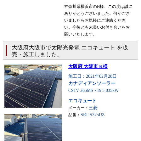
神奈川県横浜市のH様、この度は誠に
ありがとうございました。何かござ
いましたらお気軽にご連絡くださ
い。今後とも末長いお付き合いをお
願いいたします。
大阪府大阪市で太陽光発電 エコキュート を販
売・施工しました。
大阪府 大阪市 K様
施工日：2021年02月28日
カナディアンソーラー
CS1V-265MS ×19
5.035kW
エコキュート
メーカー：
三菱
品番：
SRT-S375UZ