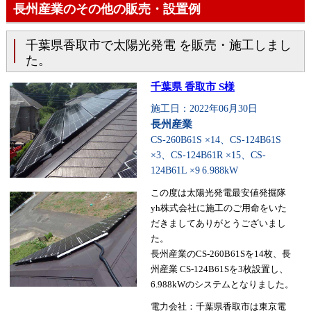
長州産業のその他の販売・設置例
千葉県香取市で太陽光発電 を販売・施工しまし
た。
千葉県 香取市 S様
施工日：2022年06月30日
長州産業
CS-260B61S ×14、CS-124B61S
×3、CS-124B61R ×15、CS-
124B61L ×9
6.988kW
この度は太陽光発電最安値発掘隊
yh株式会社に施工のご用命をいた
だきましてありがとうございまし
た。
長州産業のCS-260B61Sを14枚、長
州産業 CS-124B61Sを3枚設置し、
6.988kWのシステムとなりました。
電力会社：千葉県香取市は東京電