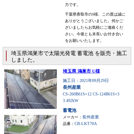
力です。
千葉県香取市のS様、この度は誠に
ありがとうございました。何かご
ざいましたらお気軽にご連絡くだ
さい。今後とも末長いお付き合い
をお願いいたします。
埼玉県鴻巣市で太陽光発電 蓄電池 を販売・施工
しました。
埼玉県 鴻巣市 U様
施工日：2021年09月29日
長州産業
CS-260B61S×12 CS-124B61S×3
3.492kW
蓄電池
メーカー：
長州産業
品番：
CB-LKT70A