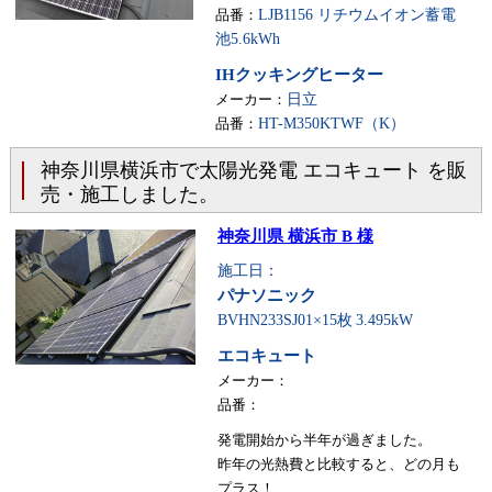
品番：
LJB1156 リチウムイオン蓄電
池5.6kWh
IHクッキングヒーター
メーカー：
日立
品番：
HT-M350KTWF（K）
神奈川県横浜市で太陽光発電 エコキュート を販
売・施工しました。
神奈川県 横浜市 B 様
施工日：
パナソニック
BVHN233SJ01×15枚
3.495kW
エコキュート
メーカー：
品番：
発電開始から半年が過ぎました。
昨年の光熱費と比較すると、どの月も
プラス！