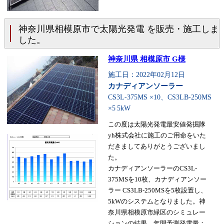
神奈川県相模原市で太陽光発電 を販売・施工しま
した。
神奈川県 相模原市 G様
施工日：2022年02月12日
カナディアンソーラー
CS3L-375MS ×10、CS3LB-250MS
×5
5kW
この度は太陽光発電最安値発掘隊
yh株式会社に施工のご用命をいた
だきましてありがとうございまし
た。
カナディアンソーラーのCS3L-
375MSを10枚、カナディアンソー
ラー CS3LB-250MSを5枚設置し、
5kWのシステムとなりました。神
奈川県相模原市緑区のシミュレー
ションの結果、年間予測発電量：