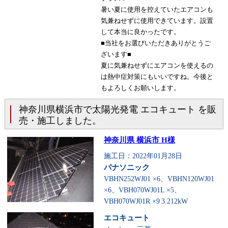
暑い夏に使用を控えていたエアコンも
気兼ねせずに使用できています。設置
して本当に良かったです。
■当社をお選びいただきありがとうご
ざいます■
夏に気兼ねせずにエアコンを使えるの
は熱中症対策にもいいですね。今後と
もよろしくお願いします。
神奈川県横浜市で太陽光発電 エコキュート を販
売・施工しました。
神奈川県 横浜市 H様
施工日：2022年01月28日
パナソニック
VBHN252WJ01 ×6、VBHN120WJ01
×6、VBH070WJ01L ×5、
VBH070WJ01R ×9
3.212kW
エコキュート