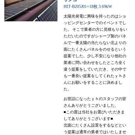
HIT-B205J01×18枚
3.69kW
太陽光発電に興味を持ったのはショ
ッピングセンターでのイベントでし
た。 そこで業者の方に見積もりをい
ただいたのですがシャープ製のパネ
ルで一番太陽の当たらない北よりの
面にたくさんパネルをのせるという
提案でした。少し不安になり他社の
業者に問い合わせをしたところ全く
違う提案をしていただき、その中で
も一番良い提案をしてくれたｙｈさ
んにお願いをすることに決めまし
た。
お世話になったｙｈのスタッフの皆
さんありがとうございました。
■この度は当社をお選びいただきま
してありがとうございます■
北面にたくさん設置をするなどとい
う提案は通常の業者ではいたしませ