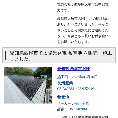
電力会社：岐阜県大垣市は中部電
力です。
岐阜県大垣市のI様、この度は誠に
ありがとうございました。何かご
ざいましたらお気軽にご連絡くだ
さい。今後とも末長いお付き合い
をお願いいたします。
愛知県西尾市で太陽光発電 蓄電池 を販売・施工
しました。
愛知県 西尾市 N様
施工日：2023年05月10日
長州産業
CS-340B81 ×28
9.52kW
蓄電池
メーカー：
長州産業
品番：
CB-LMP98A
この度は太陽光発電最安値発掘隊