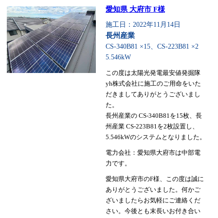
愛知県 大府市 F様
施工日：2022年11月14日
長州産業
CS-340B81 ×15、CS-223B81 ×2
5.546kW
この度は太陽光発電最安値発掘隊
yh株式会社に施工のご用命をいた
だきましてありがとうございまし
た。
長州産業の CS-340B81を15枚、長
州産業 CS-223B81を2枚設置し、
5.546kWのシステムとなりました。
電力会社：愛知県大府市は中部電
力です。
愛知県大府市のF様、この度は誠に
ありがとうございました。何かご
ざいましたらお気軽にご連絡くだ
さい。今後とも末長いお付き合い