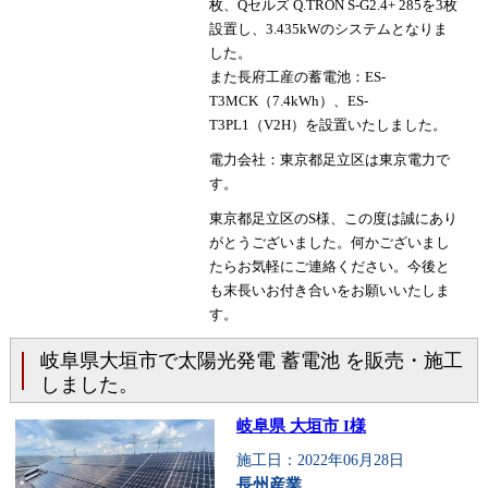
枚、Qセルズ Q.TRON S-G2.4+ 285を3枚
設置し、3.435kWのシステムとなりま
した。
また長府工産の蓄電池：ES-
T3MCK（7.4kWh）、ES-
T3PL1（V2H）を設置いたしました。
電力会社：東京都足立区は東京電力で
す。
東京都足立区のS様、この度は誠にあり
がとうございました。何かございまし
たらお気軽にご連絡ください。今後と
も末長いお付き合いをお願いいたしま
す。
岐阜県大垣市で太陽光発電 蓄電池 を販売・施工
しました。
岐阜県 大垣市 I様
施工日：2022年06月28日
長州産業