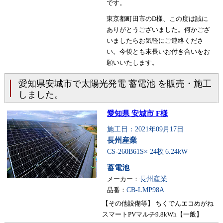
です。
東京都町田市のD様、この度は誠に
ありがとうございました。何かござ
いましたらお気軽にご連絡くださ
い。今後とも末長いお付き合いをお
願いいたします。
愛知県安城市で太陽光発電 蓄電池 を販売・施工
しました。
愛知県 安城市 F様
施工日：2021年09月17日
長州産業
CS-260B61S× 24枚
6.24kW
蓄電池
メーカー：
長州産業
品番：
CB-LMP98A
【その他設備等】 ちくでんエコめがね
スマートPVマルチ9.8kWh【一般】