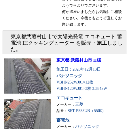
ようで何よりでございます。
何か御座いましたらお気軽にご相談
ください。今後ともどうぞ宜しくお
願い致します。
東京都武蔵村山市で太陽光発電 エコキュート 蓄
電池 IHクッキングヒーター を販売・施工しまし
た。
東京都 武蔵村山市 H様
施工日：2020年12月13日
パナソニック
VBHN252WJ01×12枚
VBHN120WJ01×3枚
3.384kW
エコキュート
メーカー：
三菱
品番：
SRT-P555UB（550ℓ）
蓄電池
メーカー：
パナソニック