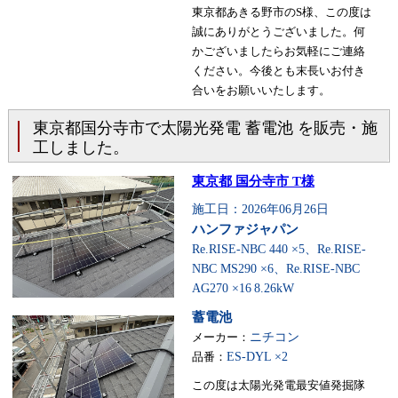
東京都あきる野市のS様、この度は
誠にありがとうございました。何
かございましたらお気軽にご連絡
ください。今後とも末長いお付き
合いをお願いいたします。
東京都国分寺市で太陽光発電 蓄電池 を販売・施
工しました。
東京都 国分寺市 T様
施工日：2026年06月26日
ハンファジャパン
Re.RISE-NBC 440 ×5、Re.RISE-
NBC MS290 ×6、Re.RISE-NBC
AG270 ×16
8.26kW
蓄電池
メーカー：
ニチコン
品番：
ES-DYL ×2
この度は太陽光発電最安値発掘隊