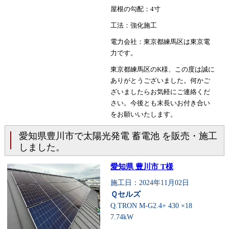
屋根の勾配：4寸
工法：強化施工
電力会社：東京都練馬区は東京電
力です。
東京都練馬区のK様、この度は誠に
ありがとうございました。何かご
ざいましたらお気軽にご連絡くだ
さい。今後とも末長いお付き合い
をお願いいたします。
愛知県豊川市で太陽光発電 蓄電池 を販売・施工
しました。
愛知県 豊川市 T様
施工日：2024年11月02日
Ｑセルズ
Q.TRON M-G2.4+ 430 ×18
7.74kW