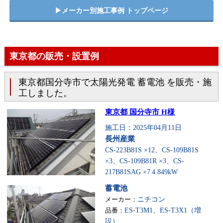
▶︎メーカー別施工事例 トップページ
東京都の販売・設置例
東京都国分寺市で太陽光発電 蓄電池 を販売・施
工しました。
東京都 国分寺市 H様
施工日：2025年04月11日
長州産業
CS-223B81S ×12、CS-109B81S
×3、CS-109B81R ×3、CS-
217B81SAG ×7
4.849kW
蓄電池
メーカー：
ニチコン
品番：
ES-T3M1、ES-T3X1（増
設）