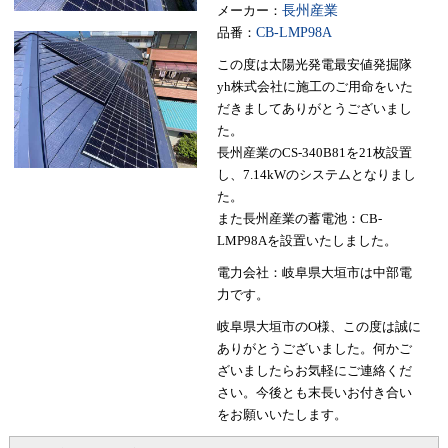
メーカー：
長州産業
品番：
CB-LMP98A
この度は太陽光発電最安値発掘隊
yh株式会社に施工のご用命をいた
だきましてありがとうございまし
た。
長州産業のCS-340B81を21枚設置
し、7.14kWのシステムとなりまし
た。
また長州産業の蓄電池：CB-
LMP98Aを設置いたしました。
電力会社：岐阜県大垣市は中部電
力です。
岐阜県大垣市のO様、この度は誠に
ありがとうございました。何かご
ざいましたらお気軽にご連絡くだ
さい。今後とも末長いお付き合い
をお願いいたします。