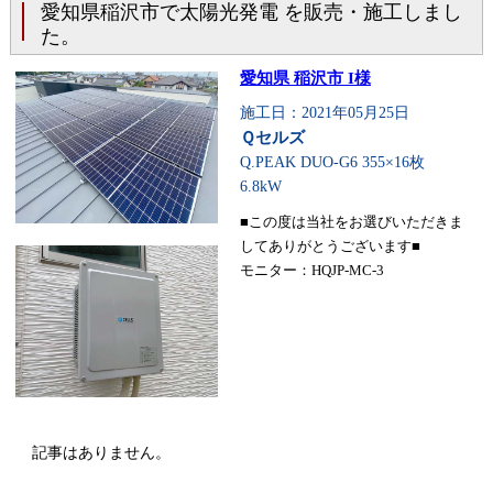
愛知県稲沢市で太陽光発電 を販売・施工しまし
た。
愛知県 稲沢市 I様
施工日：2021年05月25日
Ｑセルズ
Q.PEAK DUO-G6 355×16枚
6.8kW
■この度は当社をお選びいただきま
してありがとうございます■
モニター：HQJP-MC-3
記事はありません。