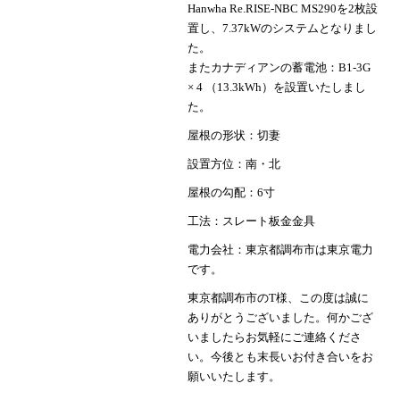
Hanwha Re.RISE-NBC MS290を2枚設
置し、7.37kWのシステムとなりまし
た。
またカナディアンの蓄電池：B1-3G
× 4 （13.3kWh）を設置いたしまし
た。
屋根の形状：切妻
設置方位：南・北
屋根の勾配：6寸
工法：スレート板金金具
電力会社：東京都調布市は東京電力
です。
東京都調布市のT様、この度は誠に
ありがとうございました。何かござ
いましたらお気軽にご連絡くださ
い。今後とも末長いお付き合いをお
願いいたします。