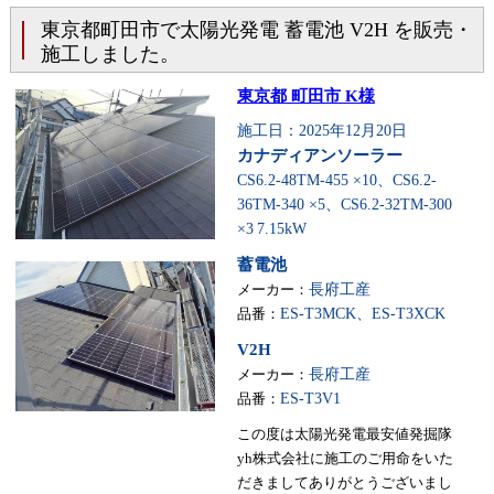
東京都町田市で太陽光発電 蓄電池 V2H を販売・
施工しました。
東京都 町田市 K様
施工日：2025年12月20日
カナディアンソーラー
CS6.2-48TM-455 ×10、CS6.2-
36TM-340 ×5、CS6.2-32TM-300
×3
7.15kW
蓄電池
メーカー：
長府工産
品番：
ES-T3MCK、ES-T3XCK
V2H
メーカー：
長府工産
品番：
ES-T3V1
この度は太陽光発電最安値発掘隊
yh株式会社に施工のご用命をいた
だきましてありがとうございまし