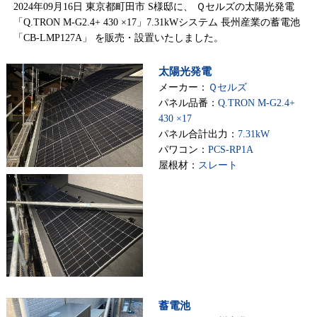
2024年09月16日 東京都町田市 S様邸に、 Ｑセルズの太陽光発電
「Q.TRON M-G2.4+ 430 ×17」7.31kWシステム 長州産業の蓄電池
「CB-LMP127A」 を販売・設置いたしました。
太陽光発電
メーカー：
Ｑセルズ
パネル品番：
Q.TRON M-G2.4+
430 ×17
パネル合計出力：
7.31kW
パワコン：
PCS-RP1A
屋根材：
スレート
蓄電池