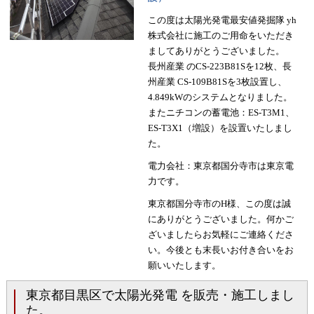
この度は太陽光発電最安値発掘隊 yh
株式会社に施工のご用命をいただき
ましてありがとうございました。
長州産業 のCS-223B81Sを12枚、長
州産業 CS-109B81Sを3枚設置し、
4.849kWのシステムとなりました。
またニチコンの蓄電池：ES-T3M1、
ES-T3X1（増設）を設置いたしまし
た。
電力会社：東京都国分寺市は東京電
力です。
東京都国分寺市のH様、この度は誠
にありがとうございました。何かご
ざいましたらお気軽にご連絡くださ
い。今後とも末長いお付き合いをお
願いいたします。
東京都目黒区で太陽光発電 を販売・施工しまし
た。