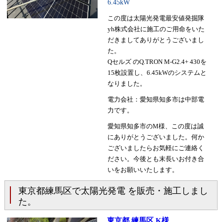
6.45kW
この度は太陽光発電最安値発掘隊
yh株式会社に施工のご用命をいた
だきましてありがとうございまし
た。
Qセルズ のQ.TRON M-G2.4+ 430を
15枚設置し、6.45kWのシステムと
なりました。
電力会社：愛知県知多市は中部電
力です。
愛知県知多市のM様、この度は誠
にありがとうございました。何か
ございましたらお気軽にご連絡く
ださい。今後とも末長いお付き合
いをお願いいたします。
東京都練馬区で太陽光発電 を販売・施工しまし
た。
東京都 練馬区 K様