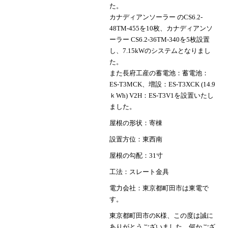
た。
カナディアンソーラー のCS6.2-
48TM-455を10枚、カナディアンソ
ーラー CS6.2-36TM-340を5枚設置
し、7.15kWのシステムとなりまし
た。
また長府工産の蓄電池：蓄電池：
ES-T3MCK、増設：ES-T3XCK (14.9
ｋWh) V2H：ES-T3V1を設置いたし
ました。
屋根の形状：寄棟
設置方位：東西南
屋根の勾配：31寸
工法：スレート金具
電力会社：東京都町田市は東電で
す。
東京都町田市のK様、この度は誠に
ありがとうございました。何かござ