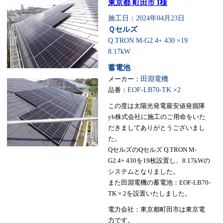
東京都 町田市 I様
施工日：2024年04月23日
Ｑセルズ
Q.TRON M-G2.4+ 430 ×19
8.17kW
蓄電池
メーカー：
田淵電機
品番：
EOF-LB70-TK ×2
この度は太陽光発電最安値発掘隊
yh株式会社に施工のご用命をいた
だきましてありがとうございまし
た。
QセルズのQセルズ Q.TRON M-
G2.4+ 430を19枚設置し、8.17kWの
システムとなりました。
また田淵電機の蓄電池：EOF-LB70-
TK × 2を設置いたしました。
電力会社：東京都町田市は東京電
力です。