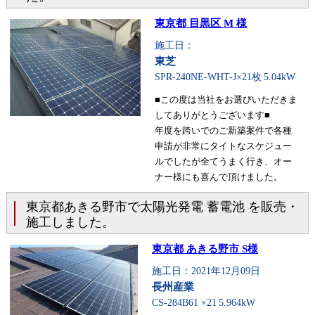
東京都 目黒区 M 様
施工日：
東芝
SPR-240NE-WHT-J×21枚
5.04kW
■この度は当社をお選びいただきま
してありがとうございます■
年度を跨いでのご新築案件で各種
申請が非常にタイトなスケジュー
ルでしたが全てうまく行き、オー
ナー様にも喜んで頂けました。
東京都あきる野市で太陽光発電 蓄電池 を販売・
施工しました。
東京都 あきる野市 S様
施工日：2021年12月09日
長州産業
CS-284B61 ×21
5.964kW