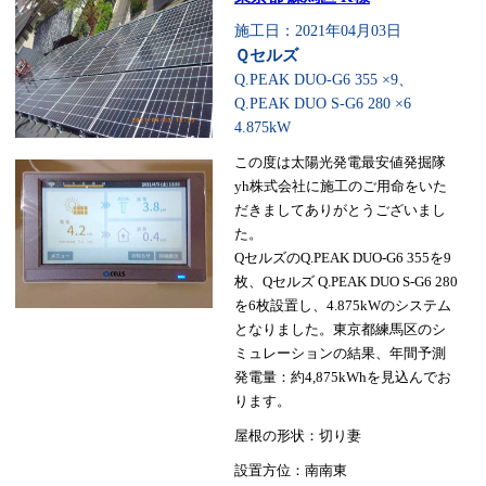
施工日：2021年04月03日
Ｑセルズ
Q.PEAK DUO-G6 355 ×9、
Q.PEAK DUO S-G6 280 ×6
4.875kW
この度は太陽光発電最安値発掘隊
yh株式会社に施工のご用命をいた
だきましてありがとうございまし
た。
QセルズのQ.PEAK DUO-G6 355を9
枚、Qセルズ Q.PEAK DUO S-G6 280
を6枚設置し、4.875kWのシステム
となりました。東京都練馬区のシ
ミュレーションの結果、年間予測
発電量：約4,875kWhを見込んでお
ります。
屋根の形状：切り妻
設置方位：南南東