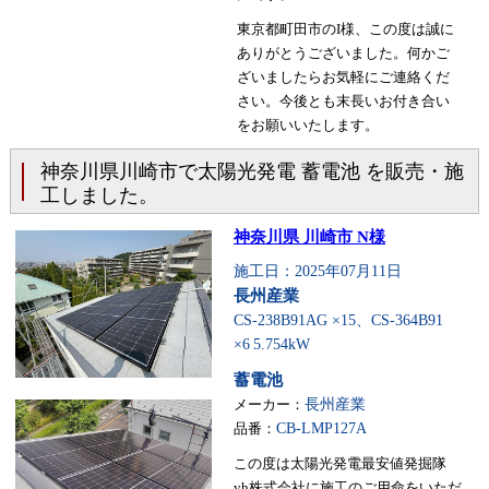
東京都町田市のI様、この度は誠に
ありがとうございました。何かご
ざいましたらお気軽にご連絡くだ
さい。今後とも末長いお付き合い
をお願いいたします。
神奈川県川崎市で太陽光発電 蓄電池 を販売・施
工しました。
神奈川県 川崎市 N様
施工日：2025年07月11日
長州産業
CS-238B91AG ×15、CS-364B91
×6
5.754kW
蓄電池
メーカー：
長州産業
品番：
CB-LMP127A
この度は太陽光発電最安値発掘隊
yh株式会社に施工のご用命をいただ