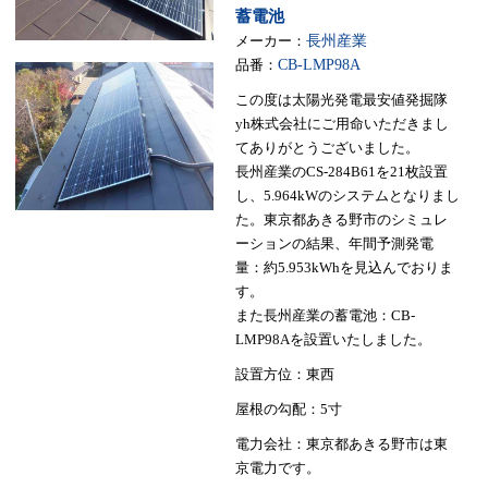
蓄電池
メーカー：
長州産業
品番：
CB-LMP98A
この度は太陽光発電最安値発掘隊
yh株式会社にご用命いただきまし
てありがとうございました。
長州産業のCS-284B61を21枚設置
し、5.964kWのシステムとなりまし
た。東京都あきる野市のシミュレ
ーションの結果、年間予測発電
量：約5.953kWhを見込んでおりま
す。
また長州産業の蓄電池：CB-
LMP98Aを設置いたしました。
設置方位：東西
屋根の勾配：5寸
電力会社：東京都あきる野市は東
京電力です。