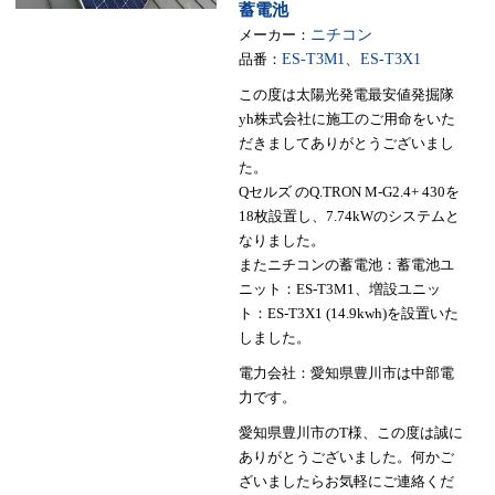
蓄電池
メーカー：
ニチコン
品番：
ES-T3M1、ES-T3X1
この度は太陽光発電最安値発掘隊
yh株式会社に施工のご用命をいた
だきましてありがとうございまし
た。
Qセルズ のQ.TRON M-G2.4+ 430を
18枚設置し、7.74kWのシステムと
なりました。
またニチコンの蓄電池：蓄電池ユ
ニット：ES-T3M1、増設ユニッ
ト：ES-T3X1 (14.9kwh)を設置いた
しました。
電力会社：愛知県豊川市は中部電
力です。
愛知県豊川市のT様、この度は誠に
ありがとうございました。何かご
ざいましたらお気軽にご連絡くだ