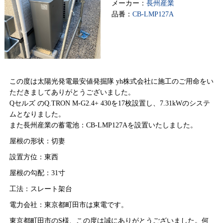
メーカー：
長州産業
品番：
CB-LMP127A
この度は太陽光発電最安値発掘隊 yh株式会社に施工のご用命をい
ただきましてありがとうございました。
Qセルズ のQ.TRON M-G2.4+ 430を17枚設置し、7.31kWのシステ
ムとなりました。
また長州産業の蓄電池：CB-LMP127Aを設置いたしました。
屋根の形状：切妻
設置方位：東西
屋根の勾配：31寸
工法：スレート架台
電力会社：東京都町田市は東電です。
東京都町田市のS様、この度は誠にありがとうございました。何