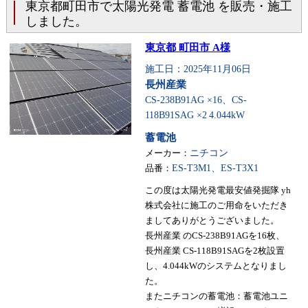
東京都町田市で太陽光発電 蓄電池 を販売・施工
しました。
東京都 町田市 A様
施工日：2025年11月06日
長州産業
CS-238B91AG ×16、CS-
118B91SAG ×2
4.044kW
蓄電池
メーカー：
ニチコン
品番：
ES-T3M1、ES-T3X1
この度は太陽光発電最安値発掘隊 yh
株式会社に施工のご用命をいただき
ましてありがとうございました。
長州産業 のCS-238B91AGを16枚、
長州産業 CS-118B91SAGを2枚設置
し、4.044kWのシステムとなりまし
た。
またニチコンの蓄電池：蓄電池ユニ