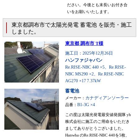
ださい。今後とも末長いお付き合
いをお願いいたします。
東京都調布市で太陽光発電 蓄電池 を販売・施工
しました。
東京都 調布市 T様
施工日：2025年12月26日
ハンファジャパン
Re.RISE-NBC 440 ×5、Re.RISE-
NBC MS290 ×2、Re.RISE-NBC
AG270 ×17
7.37kW
蓄電池
メーカー：
カナディアンソーラー
品番：
B1-3G ×4
この度は太陽光発電最安値発掘隊 yh
株式会社に施工のご用命をいただき
ましてありがとうございました。
Hanwha のRe.RISE-NBC 440を5枚、