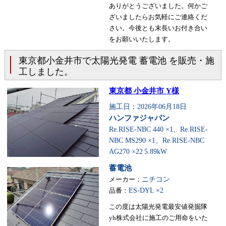
ありがとうございました。何かご
ざいましたらお気軽にご連絡くだ
さい。今後とも末長いお付き合い
をお願いいたします。
東京都小金井市で太陽光発電 蓄電池 を販売・施
工しました。
東京都 小金井市 Y様
施工日：2026年06月18日
ハンファジャパン
Re.RISE-NBC 440 ×1、Re.RISE-
NBC MS290 ×1、Re.RISE-NBC
AG270 ×22
5.89kW
蓄電池
メーカー：
ニチコン
品番：
ES-DYL ×2
この度は太陽光発電最安値発掘隊
yh株式会社に施工のご用命をいた