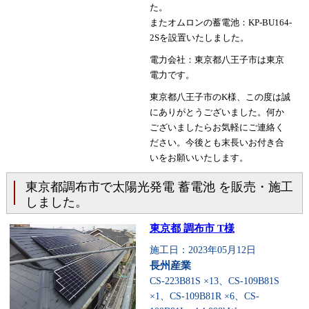
た。
またオムロンの蓄電池：KP-BU164-
2Sを設置いたしました。
電力会社：東京都八王子市は東京
電力です。
東京都八王子市のK様、この度は誠
にありがとうございました。何か
ございましたらお気軽にご連絡く
ださい。今後とも末長いお付き合
いをお願いいたします。
東京都調布市で太陽光発電 蓄電池 を販売・施工
しました。
東京都 調布市 T様
施工日：2023年05月12日
長州産業
CS-223B81S ×13、CS-109B81S
×1、CS-109B81R ×6、CS-