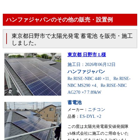
ハンファジャパンのその他の販売・設置例
東京都日野市で太陽光発電 蓄電池 を販売・施工
しました。
東京都 日野市 L様
施工日：2026年06月12日
ハンファジャパン
Re.RISE-NBC 440 ×11、Re.RISE-
NBC MS290 ×4、Re.RISE-NBC
AG270 ×7
7.89kW
蓄電池
メーカー：
ニチコン
品番：
ES-DYL ×2
この度は太陽光発電最安値発掘隊
yh株式会社に施工のご用命をいた