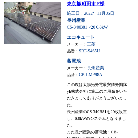
東京都 町田市 F様
施工日：2022年11月05日
長州産業
CS-340B81 ×20
6.8kW
エコキュート
メーカー：
三菱
品番：
SRT-S465U
蓄電池
メーカー：
長州産業
品番：
CB-LMP98A
この度は太陽光発電最安値発掘隊
yh株式会社に施工のご用命をいた
だきましてありがとうございまし
た。
長州産業のCS-340B81を20枚設置
し、6.8kWのシステムとなりまし
た。
また長州産業の蓄電池：CB-