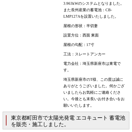
3.963kWのシステムとなりました。
また長州産業の蓄電池：CB-
LMP127Aを設置いたしました。
屋根の形状：半切妻
設置方位：西面 東面
屋根の勾配：17寸
工法：スレートアンカー
電力会社：埼玉県新座市は東電で
す。
埼玉県新座市のT様、この度は誠に
ありがとうございました。何かござ
いましたらお気軽にご連絡くださ
い。今後とも末長いお付き合いをお
願いいたします。
東京都町田市で太陽光発電 エコキュート 蓄電池
を販売・施工しました。