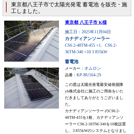
東京都八王子市で太陽光発電 蓄電池 を販売・施
工しました。
東京都 八王子市 K様
施工日：2025年11月04日
カナディアンソーラー
CS6.2-48TM-455 ×1、CS6.2-
36TM-340 ×10
3.855kW
蓄電池
メーカー：
オムロン
品番：
KP-BU164-2S
この度は太陽光発電最安値発掘隊
yh株式会社に施工のご用命をいた
だきましてありがとうございまし
た。
カナディアンソーラー のCS6.2-
48TM-455を1枚、カナディアンソ
ーラー CS6.2-36TM-340を10枚設置
し、3.855kWのシステムとなりまし