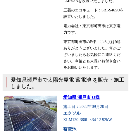
LMP98Aを設置いたしました。
三菱のエコキュート：SRT-S465Uを
設置いたしました。
電力会社：東京都町田市は東京電
力です。
東京都町田市のF様、この度は誠に
ありがとうございました。何かご
ざいましたらお気軽にご連絡くだ
さい。今後とも末長いお付き合い
をお願いいたします。
愛知県瀬戸市で太陽光発電 蓄電池 を販売・施工
しました。
愛知県 瀬戸市 O様
施工日：2022年09月20日
エクソル
XLM120-380L ×34
12.92kW
蓄電池