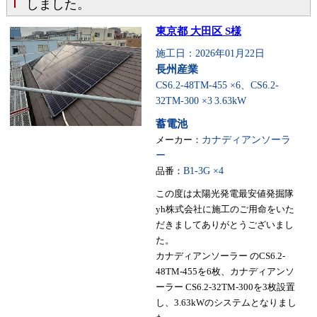
しました。
東京都 大田区 S様
施工日：2026年01月22日
長州産業
CS6.2-48TM-455 ×6、CS6.2-
32TM-300 ×3
3.63kW
蓄電池
メーカー：
カナディアンソーラ
ー
品番：
B1-3G ×4
この度は太陽光発電最安値発掘隊
yh株式会社に施工のご用命をいた
だきましてありがとうございまし
た。
カナディアンソーラー のCS6.2-
48TM-455を6枚、カナディアンソ
ーラー CS6.2-32TM-300を3枚設置
し、3.63kWのシステムとなりまし