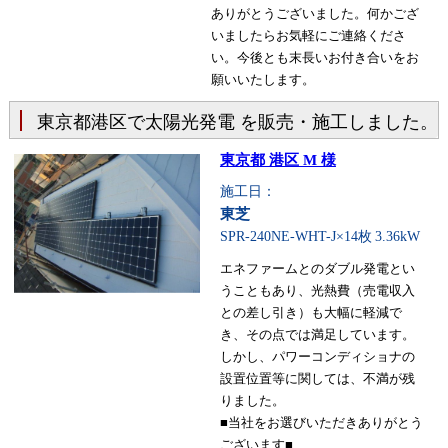
ありがとうございました。何かござ
いましたらお気軽にご連絡くださ
い。今後とも末長いお付き合いをお
願いいたします。
東京都港区で太陽光発電 を販売・施工しました。
東京都 港区 M 様
施工日：
東芝
SPR-240NE-WHT-J×14枚
3.36kW
エネファームとのダブル発電とい
うこともあり、光熱費（売電収入
との差し引き）も大幅に軽減で
き、その点では満足しています。
しかし、パワーコンディショナの
設置位置等に関しては、不満が残
りました。
■当社をお選びいただきありがとう
ございます■