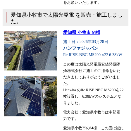
をお願いいたします。
愛知県小牧市で太陽光発電 を販売・施工しまし
た。
愛知県 小牧市 M様
施工日：2026年03月28日
ハンファジャパン
Re.RISE-NBC MS290 ×22
6.38kW
この度は太陽光発電最安値発掘隊
yh株式会社に施工のご用命をいた
だきましてありがとうございまし
た。
Hanwha のRe.RISE-NBC MS290を22
枚設置し、6.38kWのシステムとな
りました。
電力会社：愛知県小牧市は中部電
力です。
愛知県小牧市のM様、この度は誠に