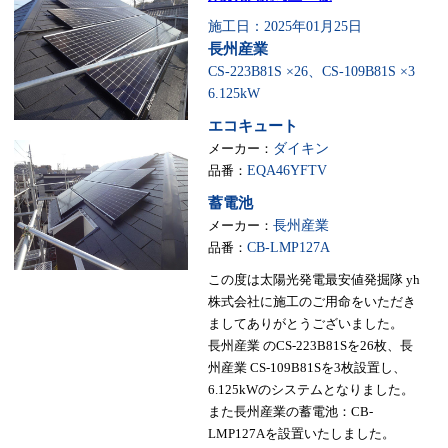
施工日：2025年01月25日
長州産業
CS-223B81S ×26、CS-109B81S ×3
6.125kW
エコキュート
メーカー：
ダイキン
品番：
EQA46YFTV
蓄電池
メーカー：
長州産業
品番：
CB-LMP127A
この度は太陽光発電最安値発掘隊 yh
株式会社に施工のご用命をいただき
ましてありがとうございました。
長州産業 のCS-223B81Sを26枚、長
州産業 CS-109B81Sを3枚設置し、
6.125kWのシステムとなりました。
また長州産業の蓄電池：CB-
LMP127Aを設置いたしました。