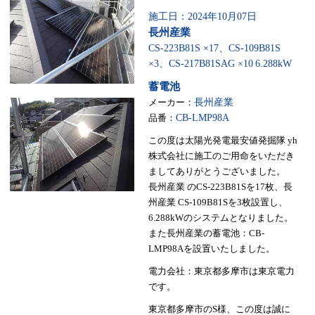
施工日：2024年10月07日
長州産業
CS-223B81S ×17、CS-109B81S
×3、CS-217B81SAG ×10
6.288kW
蓄電池
メーカー：
長州産業
品番：
CB-LMP98A
この度は太陽光発電最安値発掘隊 yh
株式会社に施工のご用命をいただき
ましてありがとうございました。
長州産業 のCS-223B81Sを17枚、長
州産業 CS-109B81Sを3枚設置し、
6.288kWのシステムとなりました。
また長州産業の蓄電池：CB-
LMP98Aを設置いたしました。
電力会社：東京都多摩市は東京電力
です。
東京都多摩市のS様、この度は誠に