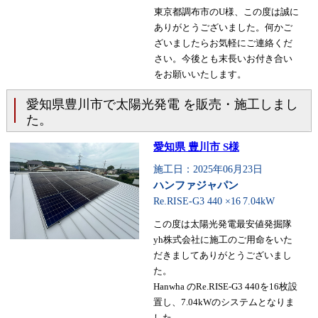
東京都調布市のU様、この度は誠に
ありがとうございました。何かご
ざいましたらお気軽にご連絡くだ
さい。今後とも末長いお付き合い
をお願いいたします。
愛知県豊川市で太陽光発電 を販売・施工しまし
た。
愛知県 豊川市 S様
施工日：2025年06月23日
ハンファジャパン
Re.RISE-G3 440 ×16
7.04kW
この度は太陽光発電最安値発掘隊
yh株式会社に施工のご用命をいた
だきましてありがとうございまし
た。
Hanwha のRe.RISE-G3 440を16枚設
置し、7.04kWのシステムとなりま
した。