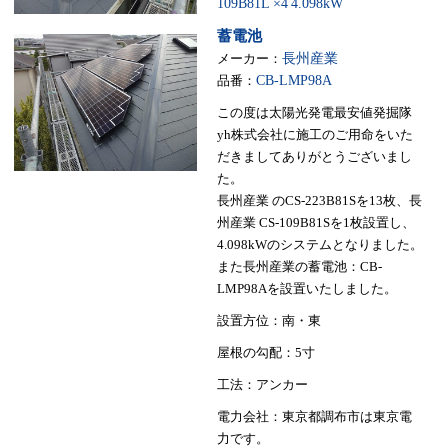
109B81L ×4
4.098kW
蓄電池
メーカー：
長州産業
品番：
CB-LMP98A
この度は太陽光発電最安値発掘隊
yh株式会社に施工のご用命をいた
だきましてありがとうございまし
た。
長州産業 のCS-223B81Sを13枚、長
州産業 CS-109B81Sを1枚設置し、
4.098kWのシステムとなりました。
また長州産業の蓄電池：CB-
LMP98Aを設置いたしました。
設置方位：南・東
屋根の勾配：5寸
工法：アンカー
電力会社：東京都調布市は東京電
力です。