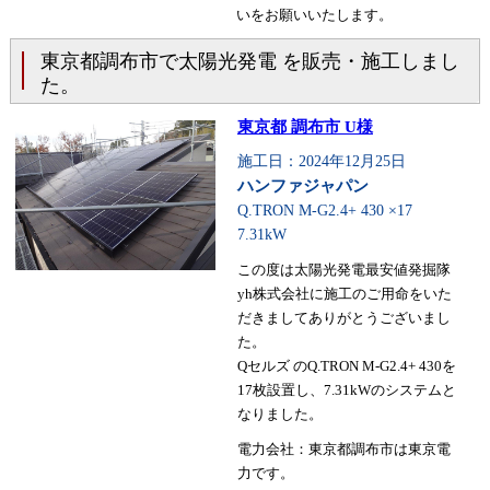
いをお願いいたします。
東京都調布市で太陽光発電 を販売・施工しまし
た。
東京都 調布市 U様
施工日：2024年12月25日
ハンファジャパン
Q.TRON M-G2.4+ 430 ×17
7.31kW
この度は太陽光発電最安値発掘隊
yh株式会社に施工のご用命をいた
だきましてありがとうございまし
た。
Qセルズ のQ.TRON M-G2.4+ 430を
17枚設置し、7.31kWのシステムと
なりました。
電力会社：東京都調布市は東京電
力です。