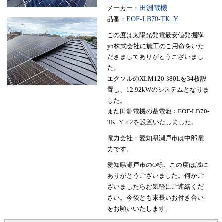
メーカー：
田淵電機
品番：
EOF-LB70-TK_Y
この度は太陽光発電最安値発掘隊
yh株式会社に施工のご用命をいた
だきましてありがとうございまし
た。
エクソルのXLM120-380Lを34枚設
置し、12.92kWのシステムとなりま
した。
また田淵電機の蓄電池：EOF-LB70-
TK_Y × 2を設置いたしました。
電力会社：愛知県瀬戸市は中部電
力です。
愛知県瀬戸市のO様、この度は誠に
ありがとうございました。何かご
ざいましたらお気軽にご連絡くだ
さい。今後とも末長いお付き合い
をお願いいたします。