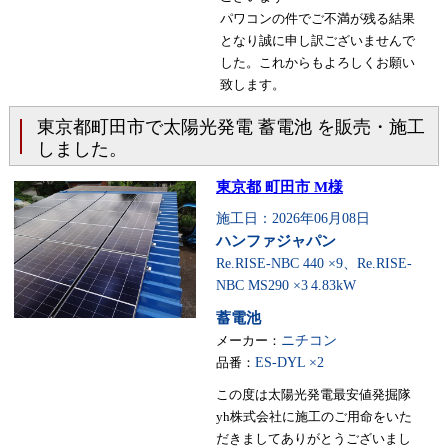
パワコンの件でご不満が残る結果
となり誠に申し訳ございませんで
した。これからもよろしくお願い
致します。
東京都町田市で太陽光発電 蓄電池 を販売・施工
しました。
東京都 町田市 M様
施工日：2026年06月08日
ハンファジャパン
Re.RISE-NBC 440 ×9、Re.RISE-
NBC MS290 ×3
4.83kW
蓄電池
メーカー：
ニチコン
品番：
ES-DYL ×2
この度は太陽光発電最安値発掘隊
yh株式会社に施工のご用命をいた
だきましてありがとうございまし