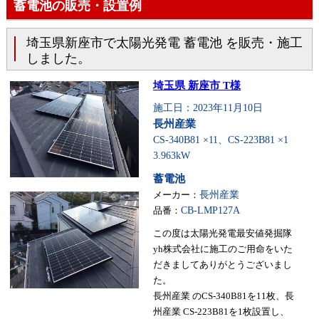
蓄電池の販売・設置例
埼玉県新座市で太陽光発電 蓄電池 を販売・施工
しました。
埼玉県 新座市 T様
施工日：2023年11月10日
長州産業
CS-340B81 ×11、CS-223B81 ×1
3.963kW
蓄電池
メーカー：
長州産業
品番：
CB-LMP127A
この度は太陽光発電最安値発掘隊
yh株式会社に施工のご用命をいた
だきましてありがとうございまし
た。
長州産業 のCS-340B81を11枚、長
州産業 CS-223B81を1枚設置し、