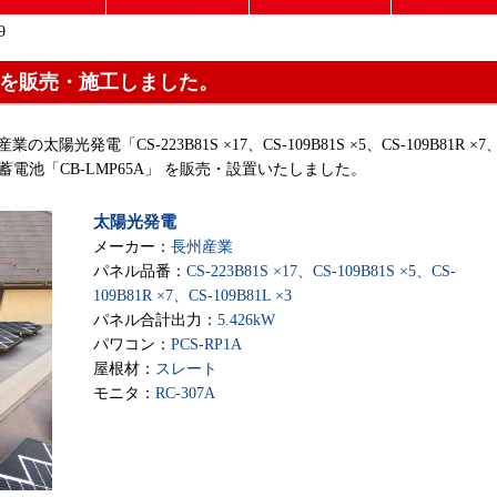
9
 を販売・施工しました。
太陽光発電「CS-223B81S ×17、CS-109B81S ×5、CS-109B81R ×7
州産業の蓄電池「CB-LMP65A」 を販売・設置いたしました。
太陽光発電
メーカー：
長州産業
パネル品番：
CS-223B81S ×17、CS-109B81S ×5、CS-
109B81R ×7、CS-109B81L ×3
パネル合計出力：
5.426kW
パワコン：
PCS-RP1A
屋根材：
スレート
モニタ：
RC-307A