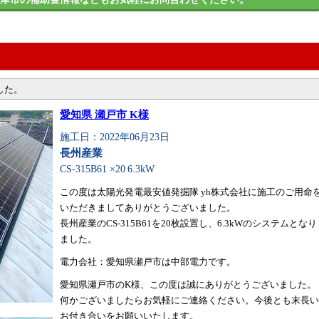
した。
愛知県 瀬戸市 K様
施工日：2022年06月23日
長州産業
CS-315B61 ×20
6.3kW
この度は太陽光発電最安値発掘隊 yh株式会社に施工のご用命
いただきましてありがとうございました。
長州産業のCS-315B61を20枚設置し、6.3kWのシステムとなり
ました。
電力会社：愛知県瀬戸市は中部電力です。
愛知県瀬戸市のK様、この度は誠にありがとうございました。
何かございましたらお気軽にご連絡ください。今後とも末長い
お付き合いをお願いいたします。