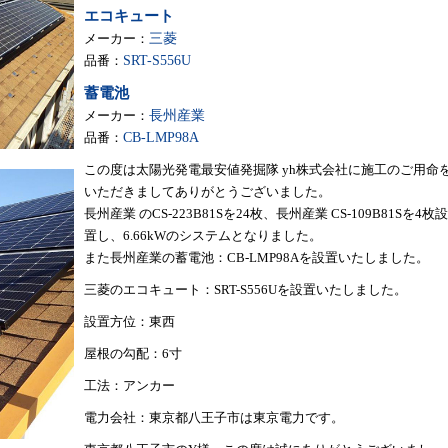
エコキュート
メーカー：
三菱
品番：
SRT-S556U
蓄電池
メーカー：
長州産業
品番：
CB-LMP98A
この度は太陽光発電最安値発掘隊 yh株式会社に施工のご用命
いただきましてありがとうございました。
長州産業 のCS-223B81Sを24枚、長州産業 CS-109B81Sを4枚設
置し、6.66kWのシステムとなりました。
また長州産業の蓄電池：CB-LMP98Aを設置いたしました。
三菱のエコキュート：SRT-S556Uを設置いたしました。
設置方位：東西
屋根の勾配：6寸
工法：アンカー
電力会社：東京都八王子市は東京電力です。