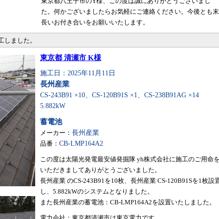
東京都八王子市のY様、この度は誠にありがとうございまし
た。何かございましたらお気軽にご連絡ください。今後とも末
長いお付き合いをお願いいたします。
施工しました。
東京都 清瀬市 K様
施工日：2025年11月11日
長州産業
CS-243B91 ×10、CS-120B91S ×1、CS-238B91AG ×14
5.882kW
蓄電池
メーカー：
長州産業
品番：
CB-LMP164A2
この度は太陽光発電最安値発掘隊 yh株式会社に施工のご用命
いただきましてありがとうございました。
長州産業 のCS-243B91を10枚、長州産業 CS-120B91Sを1枚設
し、5.882kWのシステムとなりました。
また長州産業の蓄電池：CB-LMP164A2を設置いたしました。
電力会社：東京都清瀬市は東京電力です。