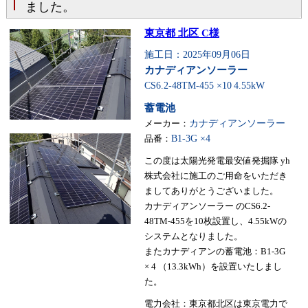
ました。
東京都 北区 C様
施工日：2025年09月06日
カナディアンソーラー
CS6.2-48TM-455 ×10
4.55kW
蓄電池
メーカー：
カナディアンソーラー
品番：
B1-3G ×4
この度は太陽光発電最安値発掘隊 yh
株式会社に施工のご用命をいただき
ましてありがとうございました。
カナディアンソーラー のCS6.2-
48TM-455を10枚設置し、4.55kWの
システムとなりました。
またカナディアンの蓄電池：B1-3G
× 4 （13.3kWh）を設置いたしまし
た。
電力会社：東京都北区は東京電力で