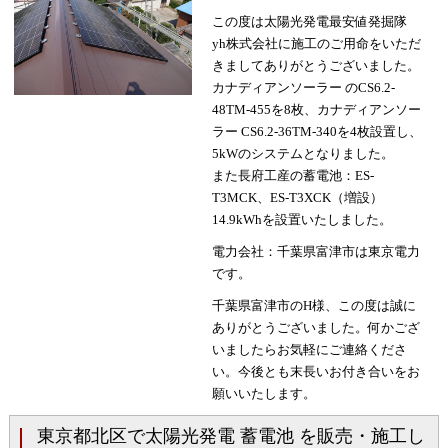
この度は太陽光発電最安値発掘隊
yh株式会社に施工のご用命をいただ
きましてありがとうございました。
カナディアンソーラー のCS6.2-
48TM-455を8枚、カナディアンソー
ラー CS6.2-36TM-340を4枚設置し、
5kWのシステムとなりました。
また長府工産の蓄電池：ES-
T3MCK、ES-T3XCK（増設）
14.9kWhを設置いたしました。
電力会社：千葉県富津市は東京電力
です。
千葉県富津市のH様、この度は誠に
ありがとうございました。何かござ
いましたらお気軽にご連絡くださ
い。今後とも末長いお付き合いをお
願いいたします。
東京都北区で太陽光発電 蓄電池 を販売・施工し