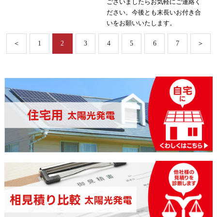
ございましたらお気軽にご連絡く
ださい。今後とも末長いお付き合
いをお願いいたします。
＜
1
2
3
4
5
6
7
＞