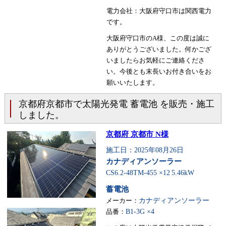
電力会社：大阪府守口市は関西電力
です。
大阪府守口市のA様、この度は誠に
ありがとうございました。何かござ
いましたらお気軽にご連絡くださ
い。今後とも末長いお付き合いをお
願いいたします。
京都府京都市で太陽光発電 蓄電池 を販売・施工
しました。
京都府 京都市 N様
施工日：2025年08月26日
カナディアンソーラー
CS6.2-48TM-455 ×12
5.46kW
蓄電池
メーカー：
カナディアンソーラー
品番：
B1-3G ×4