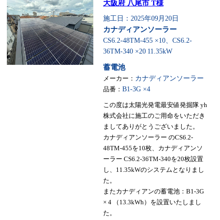
大阪府 八尾市 T様
施工日：2025年09月20日
カナディアンソーラー
CS6.2-48TM-455 ×10、CS6.2-
36TM-340 ×20
11.35kW
蓄電池
メーカー：
カナディアンソーラー
品番：
B1-3G ×4
この度は太陽光発電最安値発掘隊 yh
株式会社に施工のご用命をいただき
ましてありがとうございました。
カナディアンソーラー のCS6.2-
48TM-455を10枚、カナディアンソ
ーラー CS6.2-36TM-340を20枚設置
し、11.35kWのシステムとなりまし
た。
またカナディアンの蓄電池：B1-3G
× 4 （13.3kWh）を設置いたしまし
た。