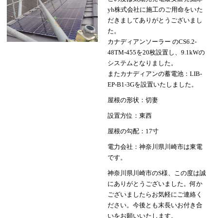
yh株式会社に施工のご用命をいた
だきましてありがとうございまし
た。
カナディアンソーラー のCS6.2-
48TM-455を20枚設置し、9.1kWの
システムとなりました。
またカナディアンの蓄電池：LIB-
EP-B1-3Gを設置いたしました。
屋根の形状：切妻
設置方位：東西
屋根の勾配：17寸
電力会社：神奈川県川崎市は東電
です。
神奈川県川崎市のS様、この度は誠
にありがとうございました。何か
ございましたらお気軽にご連絡く
ださい。今後とも末長いお付き合
いをお願いいたします。