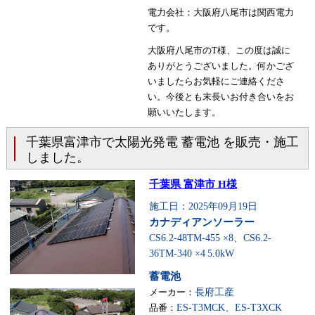
電力会社：大阪府八尾市は関西電力
です。
大阪府八尾市のT様、この度は誠に
ありがとうございました。何かござ
いましたらお気軽にご連絡くださ
い。今後とも末長いお付き合いをお
願いいたします。
千葉県富津市で太陽光発電 蓄電池 を販売・施工
しました。
千葉県 富津市 H様
施工日：2025年09月19日
カナディアンソーラー
CS6.2-48TM-455 ×8、CS6.2-
36TM-340 ×4
5.0kW
蓄電池
メーカー：
長府工産
品番：
ES-T3MCK、ES-T3XCK