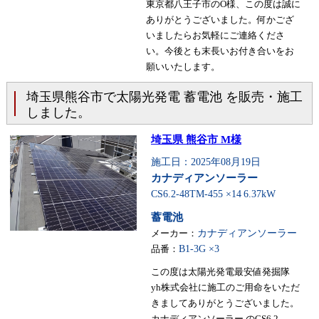
東京都八王子市のO様、この度は誠に
ありがとうございました。何かござ
いましたらお気軽にご連絡くださ
い。今後とも末長いお付き合いをお
願いいたします。
埼玉県熊谷市で太陽光発電 蓄電池 を販売・施工
しました。
埼玉県 熊谷市 M様
施工日：2025年08月19日
カナディアンソーラー
CS6.2-48TM-455 ×14
6.37kW
蓄電池
メーカー：
カナディアンソーラー
品番：
B1-3G ×3
この度は太陽光発電最安値発掘隊
yh株式会社に施工のご用命をいただ
きましてありがとうございました。
カナディアンソーラー のCS6.2-