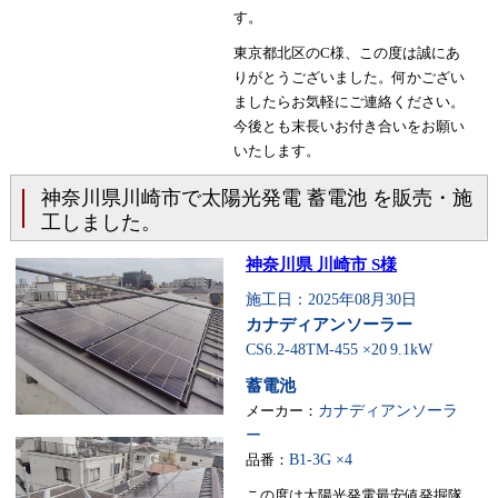
す。
東京都北区のC様、この度は誠にあ
りがとうございました。何かござい
ましたらお気軽にご連絡ください。
今後とも末長いお付き合いをお願い
いたします。
神奈川県川崎市で太陽光発電 蓄電池 を販売・施
工しました。
神奈川県 川崎市 S様
施工日：2025年08月30日
カナディアンソーラー
CS6.2-48TM-455 ×20
9.1kW
蓄電池
メーカー：
カナディアンソーラ
ー
品番：
B1-3G ×4
この度は太陽光発電最安値発掘隊