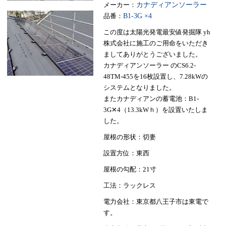
メーカー：
カナディアンソーラー
品番：
B1-3G ×4
この度は太陽光発電最安値発掘隊 yh
株式会社に施工のご用命をいただき
ましてありがとうございました。
カナディアンソーラー のCS6.2-
48TM-455を16枚設置し、7.28kWの
システムとなりました。
またカナディアンの蓄電池：B1-
3G✕4（13.3kWｈ）を設置いたしま
した。
屋根の形状：切妻
設置方位：東西
屋根の勾配：21寸
工法：ラックレス
電力会社：東京都八王子市は東電で
す。