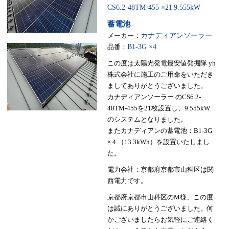
CS6.2-48TM-455 ×21
9.555kW
蓄電池
メーカー：
カナディアンソーラー
品番：
B1-3G ×4
この度は太陽光発電最安値発掘隊 yh
株式会社に施工のご用命をいただき
ましてありがとうございました。
カナディアンソーラー のCS6.2-
48TM-455を21枚設置し、9.555kW
のシステムとなりました。
またカナディアンの蓄電池：B1-3G
× 4 （13.3kWh）を設置いたしまし
た。
電力会社：京都府京都市山科区は関
西電力です。
京都府京都市山科区のM様、この度
は誠にありがとうございました。何
かございましたらお気軽にご連絡く