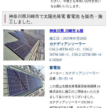
ださい。今後とも末長いお付き合い
をお願いいたします。
神奈川県川崎市で太陽光発電 蓄電池 を販売・施
工しました。
神奈川県 川崎市 K様
施工日：2025年07月26日
カナディアンソーラー
CS6.2-48TM-455 ×11、CS6.2-
36TM-340 ×1、CS6.2-32TM-300 ×4
6.545kW
蓄電池
メーカー：
カナディアンソーラー
品番：
B1-3G ×4
この度は太陽光発電最安値発掘隊 yh
株式会社に施工のご用命をいただき
ましてありがとうございました。
カナディアンソーラー のCS6.2-
48TM-455を11枚、カナディアンソー