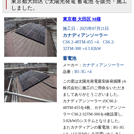
東京都大田区で太陽光発電 蓄電池 を販売・施工
しました。
東京都 大田区 M様
施工日：2025年07月21日
カナディアンソーラー
CS6.2-48TM-455 ×4、CS6.2-
32TM-300 ×4
3.02kW
蓄電池
メーカー：
カナディアンソーラー
品番：
B1-3G ×4
この度は太陽光発電最安値発掘隊 yh
株式会社に施工のご用命をいただき
ましてありがとうございました。
カナディアンソーラー のCS6.2-
48TM-455を4枚、カナディアンソー
ラー CS6.2-32TM-300を4枚設置し、
3.02kWのシステムとなりました。
またカナディアンの蓄電池：B1-3G
× 4 （13.3kWh）を設置いたしまし