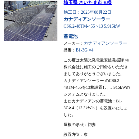
埼玉県 さいたま市 K様
施工日：2025年08月22日
カナディアンソーラー
CS6.2-48TM-455 ×13
5.915kW
蓄電池
メーカー：
カナディアンソーラー
品番：
B1-3G ×4
この度は太陽光発電最安値発掘隊 yh
株式会社に施工のご用命をいただき
ましてありがとうございました。
カナディアンソーラー のCS6.2-
48TM-455を13枚設置し、5.915kWの
システムとなりました。
またカナディアンの蓄電池：B1-
3G✕4（13.3kWｈ）を設置いたしま
した。
屋根の形状：切妻
設置方位：東