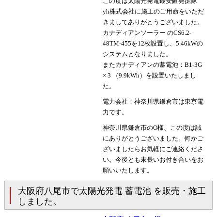
この度は太陽光発電最安値発掘隊
yh株式会社に施工のご用命をいただ
きましてありがとうございました。
カナディアンソーラー のCS6.2-
48TM-455を12枚設置し、5.46kWの
システムとなりました。
またカナディアンの蓄電池：B1-3G
× 3 （9.9kWh）を設置いたしまし
た。
電力会社：神奈川県鎌倉市は東京電
力です。
神奈川県鎌倉市のO様、この度は誠
にありがとうございました。何かご
ざいましたらお気軽にご連絡くださ
い。今後とも末長いお付き合いをお
願いいたします。
大阪府八尾市で太陽光発電 蓄電池 を販売・施工
しました。