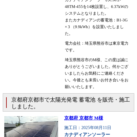
48TM-455を14枚設置し、6.37kWの
システムとなりました。
またカナディアンの蓄電池：B1-3G
× 3 （9.9kWh）を設置いたしまし
た。
電力会社：埼玉県熊谷市は東京電力
です。
埼玉県熊谷市のM様、この度は誠に
ありがとうございました。何かござ
いましたらお気軽にご連絡くださ
い。今後とも末長いお付き合いをお
願いいたします。
京都府京都市で太陽光発電 蓄電池 を販売・施工
しました。
京都府 京都市 M様
施工日：2025年08月11日
カナディアンソーラー