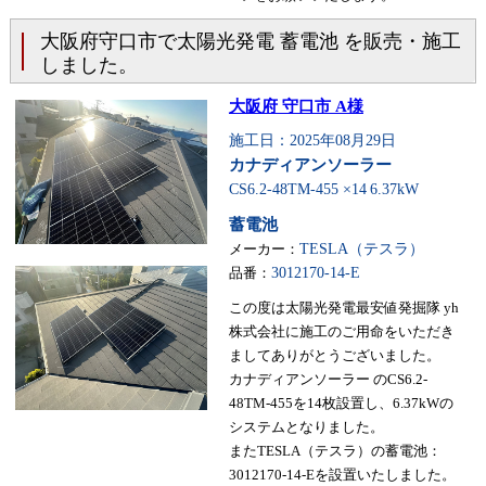
大阪府守口市で太陽光発電 蓄電池 を販売・施工
しました。
大阪府 守口市 A様
施工日：2025年08月29日
カナディアンソーラー
CS6.2-48TM-455 ×14
6.37kW
蓄電池
メーカー：
TESLA（テスラ）
品番：
3012170-14-E
この度は太陽光発電最安値発掘隊 yh
株式会社に施工のご用命をいただき
ましてありがとうございました。
カナディアンソーラー のCS6.2-
48TM-455を14枚設置し、6.37kWの
システムとなりました。
またTESLA（テスラ）の蓄電池：
3012170-14-Eを設置いたしました。