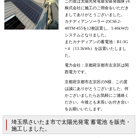
この度は太陽光発電最安値発掘隊 yh
株式会社に施工のご用命をいただき
ましてありがとうございました。
カナディアンソーラー のCS6.2-
48TM-455を12枚設置し、5.46kWの
システムとなりました。
またカナディアンの蓄電池：B1-3G
× 4 （13.3kWh）を設置いたしまし
た。
電力会社：京都府京都市左京区は関
西電力です。
京都府京都市左京区のN様、この度
は誠にありがとうございました。何
かございましたらお気軽にご連絡く
ださい。今後とも末長いお付き合い
をお願いいたします。
埼玉県さいたま市で太陽光発電 蓄電池 を販売・
施工しました。