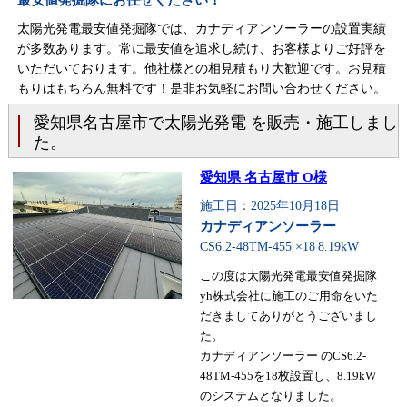
最安値発掘隊にお任せください！
太陽光発電最安値発掘隊では、カナディアンソーラーの設置実績
が多数あります。常に最安値を追求し続け、お客様よりご好評を
いただいております。他社様との相見積もり大歓迎です。お見積
もりはもちろん無料です！是非お気軽にお問い合わせください。
愛知県名古屋市で太陽光発電 を販売・施工しまし
た。
愛知県 名古屋市 O様
施工日：2025年10月18日
カナディアンソーラー
CS6.2-48TM-455 ×18
8.19kW
この度は太陽光発電最安値発掘隊
yh株式会社に施工のご用命をいた
だきましてありがとうございまし
た。
カナディアンソーラー のCS6.2-
48TM-455を18枚設置し、8.19kW
のシステムとなりました。