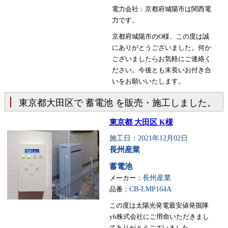
電力会社：京都府城陽市は関西電
力です。
京都府城陽市のO様、この度は誠
にありがとうございました。何か
ございましたらお気軽にご連絡く
ださい。今後とも末長いお付き合
いをお願いいたします。
東京都大田区で 蓄電池 を販売・施工しました。
東京都 大田区 K様
施工日：2021年12月02日
長州産業
蓄電池
メーカー：
長州産業
品番：
CB-LMP164A
この度は太陽光発電最安値発掘隊
yh株式会社にご用命いただきまし
てありがとうございました。