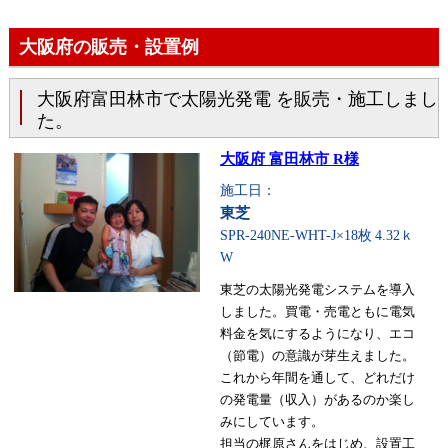
大阪府の販売・設置例
大阪府富田林市で太陽光発電 を販売・施工しまし
た。
大阪府 富田林市 R様
施工日：
東芝
SPR-240NE-WHT-J×18枚
4.32ｋ
W
東芝の太陽光発電システムを導入
しました。買電・売電ともに電気
料金を気にするようになり、エコ
（節電）の意識が芽生えました。
これから年間を通して、どれだけ
の発電量（収入）があるのか楽し
みにしています。
担当の梶原さんをはじめ、設置工