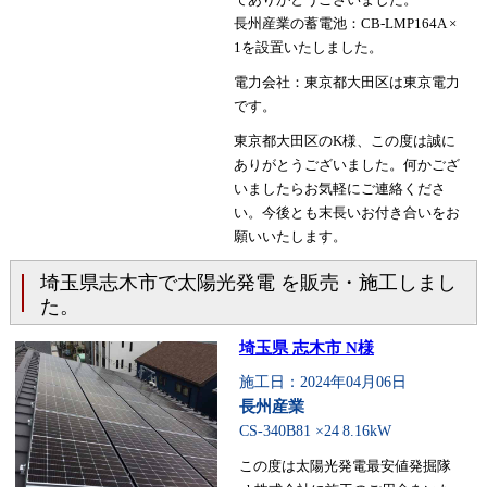
長州産業の蓄電池：CB-LMP164A ×
1を設置いたしました。
電力会社：東京都大田区は東京電力
です。
東京都大田区のK様、この度は誠に
ありがとうございました。何かござ
いましたらお気軽にご連絡くださ
い。今後とも末長いお付き合いをお
願いいたします。
埼玉県志木市で太陽光発電 を販売・施工しまし
た。
埼玉県 志木市 N様
施工日：2024年04月06日
長州産業
CS-340B81 ×24
8.16kW
この度は太陽光発電最安値発掘隊