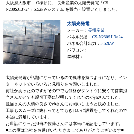
大阪府大阪市 O様邸に、 長州産業の太陽光発電「CS-
N230SJ13×24」5.52kWシステム を販売・設置いたしました。
太陽光発電
メーカー：
長州産業
パネル品番：
CS-N230SJ13×24
パネル合計出力：
5.52kW
パワコン：
屋根材：
太陽光発電が話題になっているので興味を持つようになり、イン
ターネットでいろいろと見積りをお願いしました。
何社かあったのですがその中でも価格がダントツに安くて営業担
当さんがとても親切丁寧に説明してくれたのがyhさんでした。
担当さんの人柄の良さでyhさんにお願いしようと決めました。
工事もスムーズに終わってとてもきれいに設置をしてくれたので
本当に満足しています。
お世話になった担当の佐藤さんには本当に感謝をしています。
■この度は当社をお選びいただきましてありがとうございます■