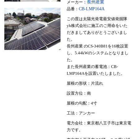
メーカー：
長州産業
品番：
CB-LMP164A
この度は太陽光発電最安値発掘隊
yh株式会社に施工のご用命をいた
だきましてありがとうございまし
た。
長州産業 のCS-340B81を16枚設置
し、5.44kWのシステムとなりまし
た。
また長州産業の蓄電池：CB-
LMP164Aを設置いたしました。
屋根の形状：片流れ
設置方位：南
屋根の勾配：4寸
工法：アンカー
電力会社：東京都八王子市は東京電
力です。