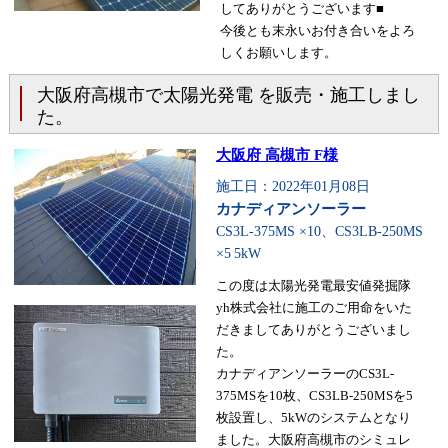
してありがとうございます■
今後とも末永いお付き合いをよろ
しくお願いします。
大阪府高槻市で太陽光発電 を販売・施工しまし
た。
大阪府 高槻市 F様
施工日：2022年01月08日
カナディアンソーラー
CS3L-375MS ×10、CS3LB-250MS
×5
5kW
この度は太陽光発電最安値発掘隊
yh株式会社に施工のご用命をいた
だきましてありがとうございまし
た。
カナディアンソーラーのCS3L-
375MSを10枚、CS3LB-250MSを5
枚設置し、5kWのシステムとなり
ました。大阪府高槻市のシミュレ