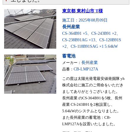
東京都 東村山市 T様
施工日：2025年08月09日
長州産業
CS-364B91 ×5、CS-243B91 ×2、
CS-238B91AG ×13、CS-120B91S
×2、CS-118B91SAG ×1
5.64kW
蓄電池
メーカー：
長州産業
品番：
CB-LMP127A
この度は太陽光発電最安値発掘隊 yh
株式会社に施工のご用命をいただき
ましてありがとうございました。
長州産業 のCS-364B91を5枚、長州
産業 CS-243B91を2枚設置し、
5.64kWのシステムとなりました。
また長州産業の蓄電池：CB-
LMP127Aを設置いたしました。