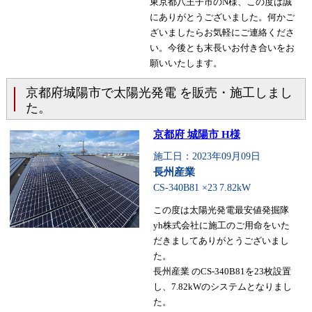
東京都八王子市のN様、この度は誠
にありがとうございました。何かご
ざいましたらお気軽にご連絡くださ
い。今後とも末長いお付き合いをお
願いいたします。
京都府城陽市で太陽光発電 を販売・施工しまし
た。
京都府 城陽市 H様
施工日：2023年09月09日
長州産業
CS-340B81 ×23
7.82kW
この度は太陽光発電最安値発掘隊
yh株式会社に施工のご用命をいた
だきましてありがとうございまし
た。
長州産業 のCS-340B81を23枚設置
し、7.82kWのシステムとなりまし
た。