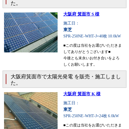
た。
大阪府 箕面市 S 様
施工日：
東芝
SPR-250NE-WHT-J×40枚
10.0kW
■この度は当社をお選びいただきま
してありがとうございます■
今後とも末永いお付き合いをよろ
しくお願いします。
大阪府箕面市で太陽光発電 を販売・施工しまし
た。
大阪府 箕面市 K 様
施工日：
東芝
SPR-250NE-WHT-J×24枚
6.0kW
■この度は当社をお選びいただきま