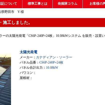
保証について
標準工事とは
発掘隊コラム
お客様の
葉県野田市 Y 様
・施工しました。
の太陽光発電「CS6P-240P×24枚」10.08kWシステム を販売・設置い
太陽光発電
メーカー：
カナディアン・ソーラー
パネル品番：
CS6P-240P×24枚
パネル合計出力：
10.08kW
パワコン：
屋根材：