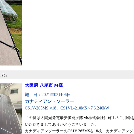
した。
大阪府 八尾市 M様
施工日：2021年03月06日
カナディアン・ソーラー
CS1V-265MS ×18、CS1VL-210MS ×7
6.240kW
この度は太陽光発電最安値発掘隊 yh株式会社に施工のご用命
いただきましてありがとうございました。
カナディアンソーラーのCS1V-265MSを18枚、カナディアンソ