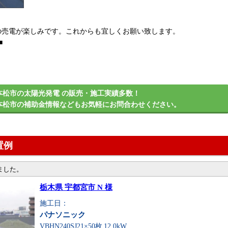
の売電が楽しみです。これからも宜しくお願い致します。
■
。
本松市の太陽光発電 の販売・施工実績多数！
本松市の補助金情報などもお気軽にお問合わせください。
置例
ました。
栃木県 宇都宮市 N 様
施工日：
パナソニック
VBHN240SJ21×50枚
12.0kW