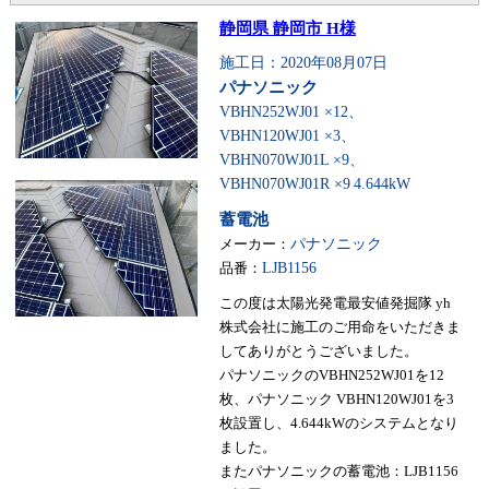
静岡県 静岡市 H様
施工日：2020年08月07日
パナソニック
VBHN252WJ01 ×12、
VBHN120WJ01 ×3、
VBHN070WJ01L ×9、
VBHN070WJ01R ×9
4.644kW
蓄電池
メーカー：
パナソニック
品番：
LJB1156
この度は太陽光発電最安値発掘隊 yh
株式会社に施工のご用命をいただきま
してありがとうございました。
パナソニックのVBHN252WJ01を12
枚、パナソニック VBHN120WJ01を3
枚設置し、4.644kWのシステムとなり
ました。
またパナソニックの蓄電池：LJB1156