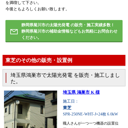
を満喫して下さい。
今後ともよろしくお願い致します。
静岡県菊川市の太陽光発電 の販売・施工実績多数！
静岡県菊川市の補助金情報などもお気軽にお問合わせ
ください。
東芝のその他の販売・設置例
埼玉県鴻巣市で太陽光発電 を販売・施工しまし
た。
埼玉県 鴻巣市 K 様
施工日：
東芝
SPR-250NE-WHT-J×24枚
6.0kW
職人さんが一つ一つ機器の設置位