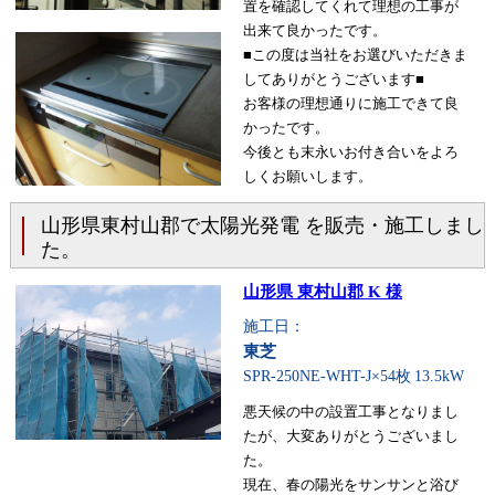
置を確認してくれて理想の工事が
出来て良かったです。
■この度は当社をお選びいただきま
してありがとうございます■
お客様の理想通りに施工できて良
かったです。
今後とも末永いお付き合いをよろ
しくお願いします。
山形県東村山郡で太陽光発電 を販売・施工しまし
た。
山形県 東村山郡 K 様
施工日：
東芝
SPR-250NE-WHT-J×54枚
13.5kW
悪天候の中の設置工事となりまし
たが、大変ありがとうございまし
た。
現在、春の陽光をサンサンと浴び