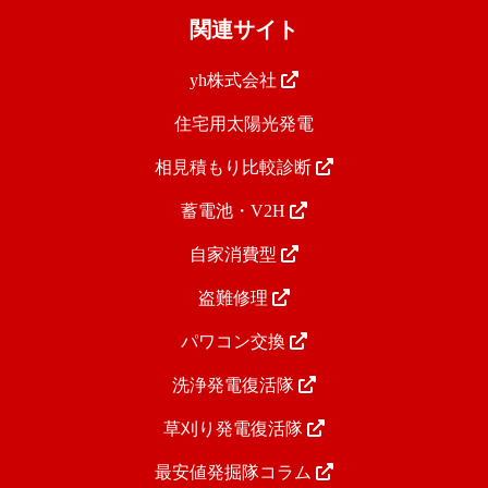
関連サイト
yh株式会社
住宅用太陽光発電
相見積もり比較診断
蓄電池・V2H
自家消費型
盗難修理
パワコン交換
洗浄発電復活隊
草刈り発電復活隊
最安値発掘隊コラム