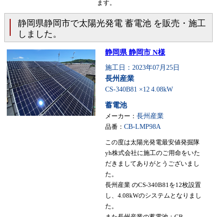
ます。
静岡県静岡市で太陽光発電 蓄電池 を販売・施工
しました。
静岡県 静岡市 N様
施工日：2023年07月25日
長州産業
CS-340B81 ×12
4.08kW
蓄電池
メーカー：
長州産業
品番：
CB-LMP98A
この度は太陽光発電最安値発掘隊
yh株式会社に施工のご用命をいた
だきましてありがとうございまし
た。
長州産業 のCS-340B81を12枚設置
し、4.08kWのシステムとなりまし
た。
また長州産業の蓄電池：CB-