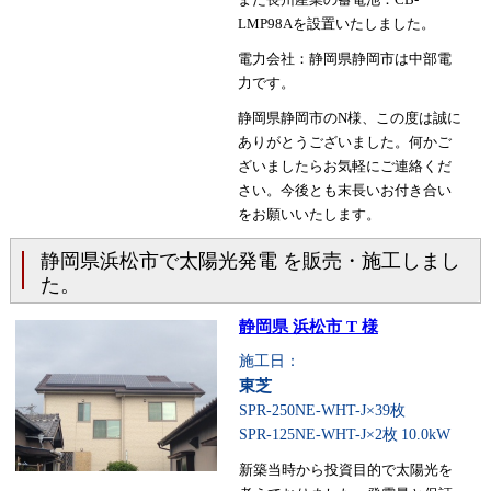
LMP98Aを設置いたしました。
電力会社：静岡県静岡市は中部電
力です。
静岡県静岡市のN様、この度は誠に
ありがとうございました。何かご
ざいましたらお気軽にご連絡くだ
さい。今後とも末長いお付き合い
をお願いいたします。
静岡県浜松市で太陽光発電 を販売・施工しまし
た。
静岡県 浜松市 T 様
施工日：
東芝
SPR-250NE-WHT-J×39枚
SPR-125NE-WHT-J×2枚
10.0kW
新築当時から投資目的で太陽光を