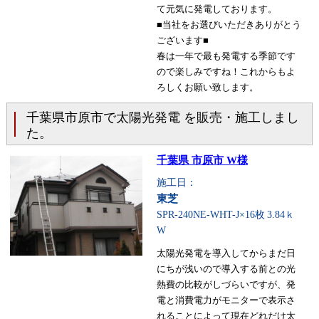
て元気に発電しております。
■当社をお選びいただきありがとう
ございます■
春は一年で最も発電する季節です
ので楽しみですね！これからもよ
ろしくお願い致します。
千葉県市原市で太陽光発電 を販売・施工しまし
た。
千葉県 市原市 W様
施工日：
東芝
SPR-240NE-WHT-J×16枚
3.84ｋ
W
太陽光発電を導入してからまだ日
にちが浅いので導入する前との光
熱費の比較がしづらいですが、発
電と消費電力がモニターで表示さ
れることによって現在どれだけ太