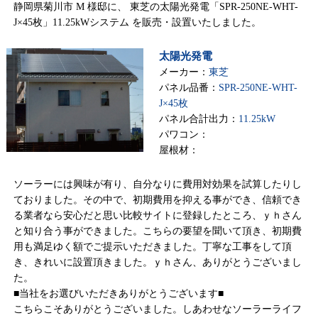
静岡県菊川市 M 様邸に、 東芝の太陽光発電「SPR-250NE-WHT-
J×45枚」11.25kWシステム を販売・設置いたしました。
太陽光発電
メーカー：
東芝
パネル品番：
SPR-250NE-WHT-
J×45枚
パネル合計出力：
11.25kW
パワコン：
屋根材：
ソーラーには興味が有り、自分なりに費用対効果を試算したりし
ておりました。その中で、初期費用を抑える事ができ、信頼でき
る業者なら安心だと思い比較サイトに登録したところ、ｙｈさん
と知り合う事ができました。こちらの要望を聞いて頂き、初期費
用も満足ゆく額でご提示いただきました。丁寧な工事をして頂
き、きれいに設置頂きました。ｙｈさん、ありがとうございまし
た。
■当社をお選びいただきありがとうございます■
こちらこそありがとうございました。しあわせなソーラーライフ