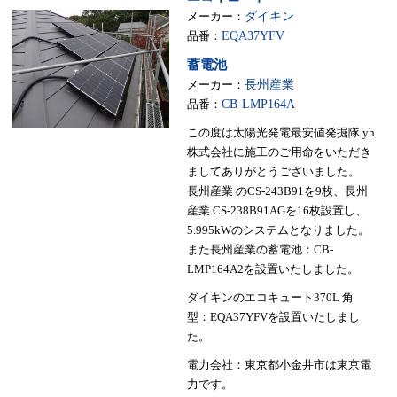
メーカー：
ダイキン
品番：
EQA37YFV
蓄電池
メーカー：
長州産業
品番：
CB-LMP164A
この度は太陽光発電最安値発掘隊 yh
株式会社に施工のご用命をいただき
ましてありがとうございました。
長州産業 のCS-243B91を9枚、長州
産業 CS-238B91AGを16枚設置し、
5.995kWのシステムとなりました。
また長州産業の蓄電池：CB-
LMP164A2を設置いたしました。
ダイキンのエコキュート370L 角
型：EQA37YFVを設置いたしまし
た。
電力会社：東京都小金井市は東京電
力です。