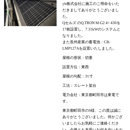
yh株式会社に施工のご用命をいた
だきましてありがとうございまし
た。
Qセルズ のQ.TRON M-G2.4+ 430を
17枚設置し、7.31kWのシステムと
なりました。
また長州産業の蓄電池：CB-
LMP127Aを設置いたしました。
屋根の形状：切妻
設置方位：東西
屋根の勾配：31寸
工法：スレート架台
電力会社：東京都町田市は東電で
す。
東京都町田市のS様、この度は誠に
ありがとうございました。何かござ
いましたらお気軽にご連絡くださ
い。今後とも末長いお付き合いをお