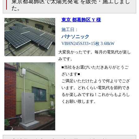
東京都葛飾区で太陽光発電 を販売・施工しまし
た。
東京 都葛飾区 Y 様
施工日：
パナソニック
VBHN245SJ33×15枚
3.68kW
大変良かったです。毎月の電気代が楽し
みです。
■当社をお選びいただきありがとうご
ざいます■
ご満足いただけたようで何よりでござ
います。どれくらい電気代を節約でき
るか楽しみですね！これからもよろし
くお願い致します。