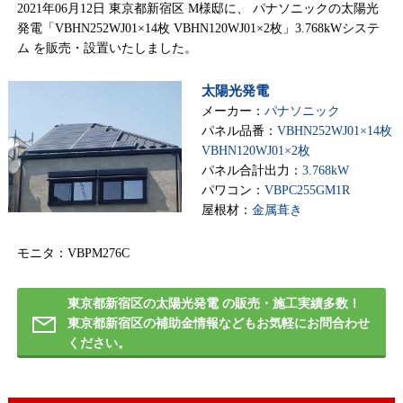
2021年06月12日 東京都新宿区 M様邸に、 パナソニックの太陽光
発電「VBHN252WJ01×14枚 VBHN120WJ01×2枚」3.768kWシステ
ム を販売・設置いたしました。
太陽光発電
メーカー：
パナソニック
パネル品番：
VBHN252WJ01×14枚
VBHN120WJ01×2枚
パネル合計出力：
3.768kW
パワコン：
VBPC255GM1R
屋根材：
金属葺き
モニタ：VBPM276C
東京都新宿区の太陽光発電 の販売・施工実績多数！
東京都新宿区の補助金情報などもお気軽にお問合わせ
ください。