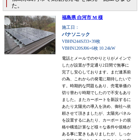
た。
福島県 白河市 M 様
施工日：
パナソニック
VBHN244SJ33×39枚
VBHN120SJ06×6枚
10.24kW
電話とメールでのやりとりがメインで
したが設置が予定通り2日間で無事に
完了し安心しております。まだ連系前
の為、これからの発電に期待したいで
す。時期的な問題もあり、売電単価の
切り替わり時期でしたので不安もあり
ました。またカーポートを新設するに
あたり太陽光の導入を決め、御社へ依
頼させて頂きましたが、太陽光パネル
を設置するにあたり、カーポートの規
格や構造計算など様々な条件や規格が
ある事に驚きもありましたが、しっか