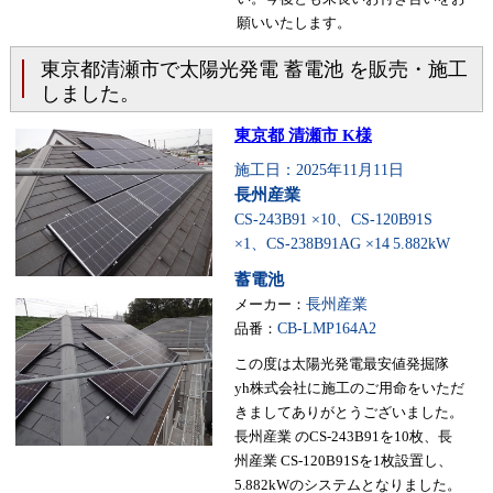
願いいたします。
東京都清瀬市で太陽光発電 蓄電池 を販売・施工
しました。
東京都 清瀬市 K様
施工日：2025年11月11日
長州産業
CS-243B91 ×10、CS-120B91S
×1、CS-238B91AG ×14
5.882kW
蓄電池
メーカー：
長州産業
品番：
CB-LMP164A2
この度は太陽光発電最安値発掘隊
yh株式会社に施工のご用命をいただ
きましてありがとうございました。
長州産業 のCS-243B91を10枚、長
州産業 CS-120B91Sを1枚設置し、
5.882kWのシステムとなりました。