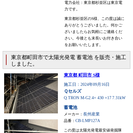
電力会社：東京都杉並区は東京電
力です。
東京都杉並区のS様、この度は誠に
ありがとうございました。何かご
ざいましたらお気軽にご連絡くだ
さい。今後とも末長いお付き合い
をお願いいたします。
東京都町田市で太陽光発電 蓄電池 を販売・施工
しました。
東京都 町田市 S様
施工日：2024年09月16日
Ｑセルズ
Q.TRON M-G2.4+ 430 ×17
7.31kW
蓄電池
メーカー：
長州産業
品番：
CB-LMP127A
この度は太陽光発電最安値発掘隊