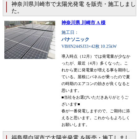
神奈川県川崎市で太陽光発電 を販売・施工しまし
た。
神奈川県 川崎市 A 様
施工日：
パナソニック
VBHN244SJ33×42枚
10.25kW
導入時点（12月）では発電量が少なか
ったが、最近（4月）多くなった。こ
れから更に発電量が増える事を期待し
ている。屋根にパネルが乗ったので夏
の時期のエアコンの効きが良くなると
思います。
■当社をお選びいただきありがとうご
ざいます■
春が一番発電しますので、ご期待に添
えると思います。これからもよろしく
お願いします。
福島県白河市で太陽光発電 を販売・施工しまし