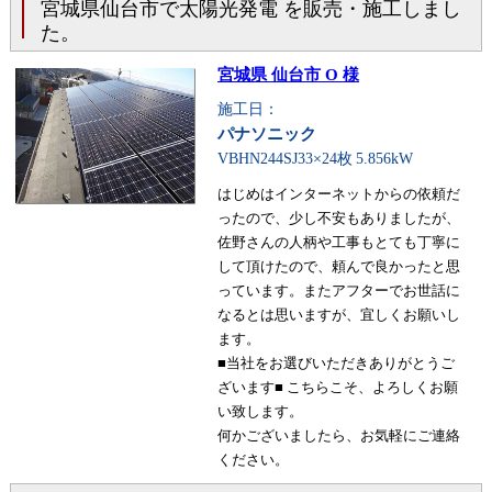
宮城県仙台市で太陽光発電 を販売・施工しまし
た。
宮城県 仙台市 O 様
施工日：
パナソニック
VBHN244SJ33×24枚
5.856kW
はじめはインターネットからの依頼だ
ったので、少し不安もありましたが、
佐野さんの人柄や工事もとても丁寧に
して頂けたので、頼んで良かったと思
っています。またアフターでお世話に
なるとは思いますが、宜しくお願いし
ます。
■当社をお選びいただきありがとうご
ざいます■ こちらこそ、よろしくお願
い致します。
何かございましたら、お気軽にご連絡
ください。