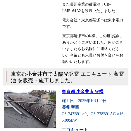
また長州産業の蓄電池：CB-
LMP164A2を設置いたしました。
電力会社：東京都清瀬市は東京電力
です。
東京都清瀬市のK様、この度は誠に
ありがとうございました。何かござ
いましたらお気軽にご連絡くださ
い。今後とも末長いお付き合いをお
願いいたします。
東京都小金井市で太陽光発電 エコキュート 蓄電
池 を販売・施工しました。
東京都 小金井市 W様
施工日：2025年10月20日
長州産業
CS-243B91 ×9、CS-238B91AG ×16
5.995kW
エコキュート