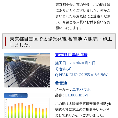
東京都小金井市のW様、この度は誠
にありがとうございました。何かご
ざいましたらお気軽にご連絡くださ
い。今後とも末長いお付き合いをお
願いいたします。
東京都目黒区で太陽光発電 蓄電池 を販売・施工
しました。
東京都 目黒区 T様
施工日：2022年01月21日
Ｑセルズ
Q.PEAK DUO-G9 355 ×18
6.3kW
蓄電池
メーカー：
エネパワボ
品番：
LL3098HES-Y
この度は太陽光発電最安値発掘隊 yh
株式会社に施工のご用命をいただき
ましてありがとうございました。