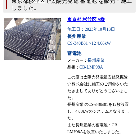
東京都杉並区で太陽光発電 蓄電池 を販売・施工
しました。
東京都 杉並区 S様
施工日：2023年10月13日
長州産業
CS-340B81 ×12
4.08kW
蓄電池
メーカー：
長州産業
品番：
CB-LMP98A
この度は太陽光発電最安値発掘隊
yh株式会社に施工のご用命をいた
だきましてありがとうございまし
た。
長州産業 のCS-340B81を12枚設置
し、4.08kWのシステムとなりまし
た。
また長州産業の蓄電池：CB-
LMP98Aを設置いたしました。