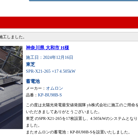
・施工しました。
神奈川県 大和市 H様
施工日：2024年12月16日
東芝
SPR-X21-265 ×17
4.505kW
蓄電池
メーカー：
オムロン
品番：
KP-BU98B-S
この度は太陽光発電最安値発掘隊 yh株式会社に施工のご用命
いただきましてありがとうございました。
東芝 のSPR-X21-265を17枚設置し、4.505kWのシステムとなり
ました。
またオムロンの蓄電池：KP-BU98B-Sを設置いたしました。