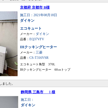
京都府 京都市 B様
施工日：2021年08月18日
ダイキン
エコキュート
メーカー：
ダイキン
品番：
EQ37VFV
IHクッキングヒーター
メーカー：
三菱
品番：
CS-T316VSR
エコキュート角型 370L
IHクッキングヒーター 60㎝トップ
しました。
静岡県 三島市 Ｉ様
施工日：
ダイキン