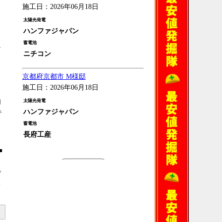
施工日：2026年06月18日
太陽光発電
ハンファジャパン
蓄電池
け
ニチコン
し
京都府京都市 M様邸
施工日：2026年06月18日
切
太陽光発電
ハンファジャパン
で
蓄電池
長府工産
■
過去の施工例
で
ろ