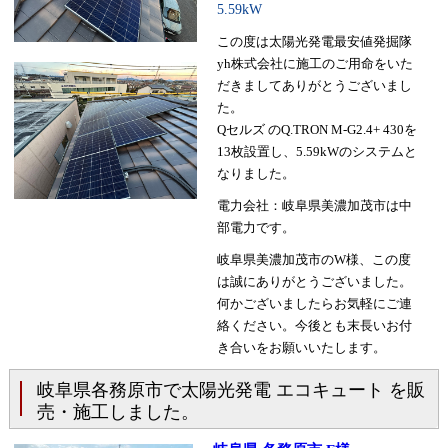
5.59kW
この度は太陽光発電最安値発掘隊
yh株式会社に施工のご用命をいた
だきましてありがとうございまし
た。
Qセルズ のQ.TRON M-G2.4+ 430を
13枚設置し、5.59kWのシステムと
なりました。
電力会社：岐阜県美濃加茂市は中
部電力です。
岐阜県美濃加茂市のW様、この度
は誠にありがとうございました。
何かございましたらお気軽にご連
絡ください。今後とも末長いお付
き合いをお願いいたします。
岐阜県各務原市で太陽光発電 エコキュート を販
売・施工しました。