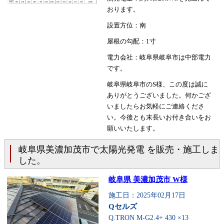
おります。
設置方位：南
屋根の勾配：1寸
電力会社：岐阜県岐阜市は中部電力
です。
岐阜県岐阜市のS様、この度は誠に
ありがとうございました。何かござ
いましたらお気軽にご連絡くださ
い。今後とも末長いお付き合いをお
願いいたします。
岐阜県美濃加茂市で太陽光発電 を販売・施工しま
した。
岐阜県 美濃加茂市 W様
施工日：2025年02月17日
Qセルズ
Q.TRON M-G2.4+ 430 ×13