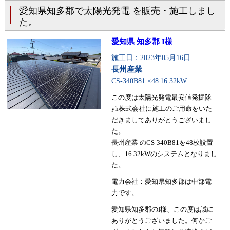
愛知県知多郡で太陽光発電 を販売・施工しまし
た。
愛知県 知多郡 I様
施工日：2023年05月16日
長州産業
CS-340B81 ×48
16.32kW
この度は太陽光発電最安値発掘隊
yh株式会社に施工のご用命をいた
だきましてありがとうございまし
た。
長州産業 のCS-340B81を48枚設置
し、16.32kWのシステムとなりまし
た。
電力会社：愛知県知多郡は中部電
力です。
愛知県知多郡のI様、この度は誠に
ありがとうございました。何かご