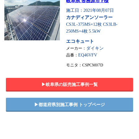
岐阜県 各務原市 F様
施工日：2021年08月07日
カナディアンソーラー
CS3L-375MS×12枚 CS3LB-
250MS×4枚
5.5kW
エコキュート
メーカー：
ダイキン
品番：
EQ46VFV
モニタ：CSPCM07D
▶︎岐阜県の販売施工事例一覧
▶︎都道府県別施工事例 トップページ