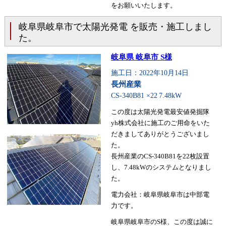
をお願いいたします。
岐阜県岐阜市で太陽光発電 を販売・施工しまし
た。
岐阜県 岐阜市 S様
施工日：2022年10月14日
長州産業
CS-340B81 ×22
7.48kW
この度は太陽光発電最安値発掘隊
yh株式会社に施工のご用命をいた
だきましてありがとうございまし
た。
長州産業のCS-340B81を22枚設置
し、7.48kWのシステムとなりまし
た。
電力会社：岐阜県岐阜市は中部電
力です。
岐阜県岐阜市のS様、この度は誠に