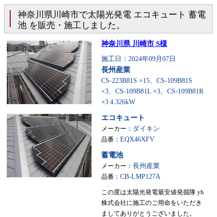
神奈川県川崎市で太陽光発電 エコキュート 蓄電
池 を販売・施工しました。
神奈川県 川崎市 S様
施工日：2024年09月07日
長州産業
CS-223B81S ×15、CS-109B81S
×3、CS-109B81L ×3、CS-109B81R
×3
4.326kW
エコキュート
メーカー：
ダイキン
品番：
EQX46XFV
蓄電池
メーカー：
長州産業
品番：
CB-LMP127A
この度は太陽光発電最安値発掘隊 yh
株式会社に施工のご用命をいただき
ましてありがとうございました。