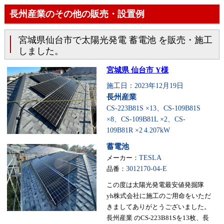
長州産業のその他の販売・設置例
宮城県仙台市で太陽光発電 蓄電池 を販売・施工
しました。
宮城県 仙台市 Y様
施工日：2023年12月19日
長州産業
CS-223B81S ×13、CS-109B81S
×8、CS-109B81L ×2、CS-
109B81R ×2
4.207kW
蓄電池
メーカー：
TESLA
品番：
3012170-04-E
この度は太陽光発電最安値発掘隊
yh株式会社に施工のご用命をいただ
きましてありがとうございました。
長州産業 のCS-223B81Sを13枚、長