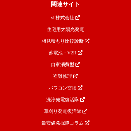
関連サイト
yh株式会社
住宅用太陽光発電
相見積もり比較診断
蓄電池・V2H
自家消費型
盗難修理
パワコン交換
洗浄発電復活隊
草刈り発電復活隊
最安値発掘隊コラム