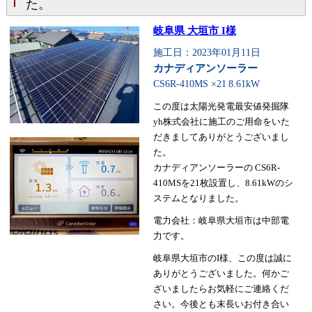
た。
岐阜県 大垣市 I様
施工日：2023年01月11日
カナディアンソーラー
CS6R-410MS ×21
8.61kW
この度は太陽光発電最安値発掘隊
yh株式会社に施工のご用命をいた
だきましてありがとうございまし
た。
カナディアンソーラーの CS6R-
410MSを21枚設置し、8.61kWのシ
ステムとなりました。
電力会社：岐阜県大垣市は中部電
力です。
岐阜県大垣市のI様、この度は誠に
ありがとうございました。何かご
ざいましたらお気軽にご連絡くだ
さい。今後とも末長いお付き合い