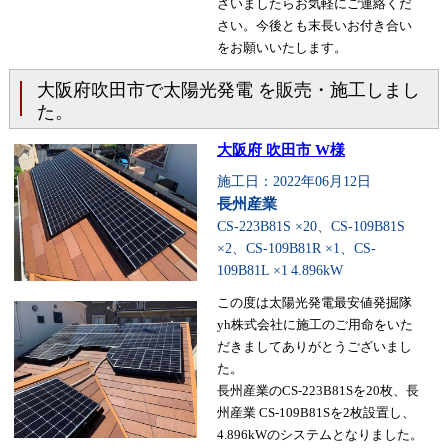
ざいましたらお気軽にご連絡くだ
さい。今後とも末長いお付き合い
をお願いいたします。
大阪府吹田市で太陽光発電 を販売・施工しまし
た。
大阪府 吹田市 W様
施工日：2022年06月12日
長州産業
CS-223B81S ×20、CS-109B81S
×2、CS-109B81R ×1、CS-
109B81L ×1
4.896kW
この度は太陽光発電最安値発掘隊
yh株式会社に施工のご用命をいた
だきましてありがとうございまし
た。
長州産業のCS-223B81Sを20枚、長
州産業 CS-109B81Sを2枚設置し、
4.896kWのシステムとなりました。