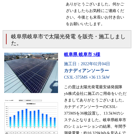
ありがとうございました。何かご
ざいましたらお気軽にご連絡くだ
さい。今後とも末長いお付き合い
をお願いいたします。
岐阜県岐阜市で太陽光発電 を販売・施工しまし
た。
岐阜県 岐阜市 S様
施工日：2022年02月04日
カナディアンソーラー
CS3L-375MS ×36
13.5kW
この度は太陽光発電最安値発掘隊
yh株式会社に施工のご用命をいただ
きましてありがとうございました。
カナディアンソーラーのCS3L-
375MSを36枚設置し、13.5kWのシ
ステムとなりました。岐阜県岐阜市
のシミュレーションの結果、年間予
測発電量：約16,329kWhを見込んで