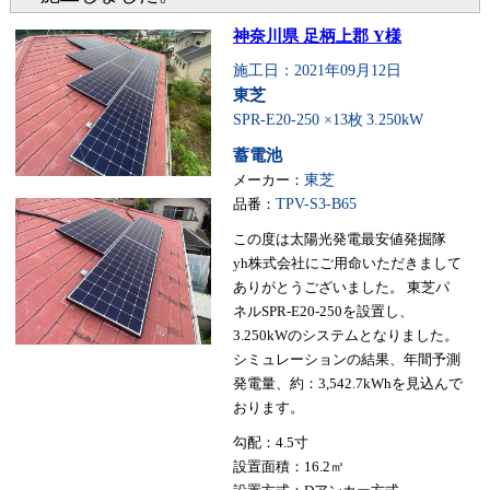
神奈川県 足柄上郡 Y様
施工日：2021年09月12日
東芝
SPR-E20-250 ×13枚
3.250kW
蓄電池
メーカー：
東芝
品番：
TPV-S3-B65
この度は太陽光発電最安値発掘隊
yh株式会社にご用命いただきまして
ありがとうございました。 東芝パ
ネルSPR-E20-250を設置し、
3.250kWのシステムとなりました。
シミュレーションの結果、年間予測
発電量、約：3,542.7kWhを見込んで
おります。
勾配：4.5寸
設置面積：16.2㎡