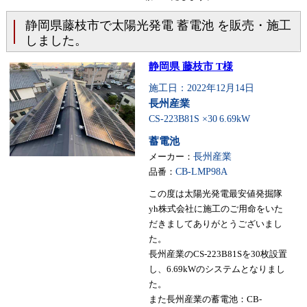
静岡県藤枝市で太陽光発電 蓄電池 を販売・施工
しました。
静岡県 藤枝市 T様
施工日：2022年12月14日
長州産業
CS-223B81S ×30
6.69kW
蓄電池
メーカー：
長州産業
品番：
CB-LMP98A
この度は太陽光発電最安値発掘隊
yh株式会社に施工のご用命をいた
だきましてありがとうございまし
た。
長州産業のCS-223B81Sを30枚設置
し、6.69kWのシステムとなりまし
た。
また長州産業の蓄電池：CB-