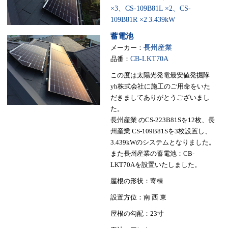
×3、CS-109B81L ×2、CS-
109B81R ×2
3.439kW
蓄電池
メーカー：
長州産業
品番：
CB-LKT70A
この度は太陽光発電最安値発掘隊
yh株式会社に施工のご用命をいた
だきましてありがとうございまし
た。
長州産業 のCS-223B81Sを12枚、長
州産業 CS-109B81Sを3枚設置し、
3.439kWのシステムとなりました。
また長州産業の蓄電池：CB-
LKT70Aを設置いたしました。
屋根の形状：寄棟
設置方位：南 西 東
屋根の勾配：23寸