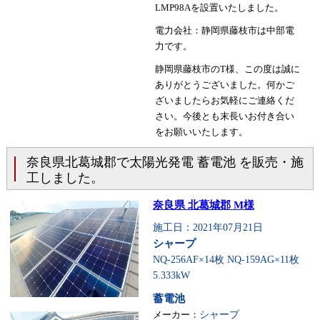
LMP98Aを設置いたしました。
電力会社：静岡県藤枝市は中部電
力です。
静岡県藤枝市のT様、この度は誠に
ありがとうございました。何かご
ざいましたらお気軽にご連絡くだ
さい。今後とも末長いお付き合い
をお願いいたします。
奈良県北葛城郡で太陽光発電 蓄電池 を販売・施
工しました。
奈良県 北葛城郡 M様
施工日：2021年07月21日
シャープ
NQ-256AF×14枚 NQ-159AG×11枚
5.333kW
蓄電池
メーカー：
シャープ