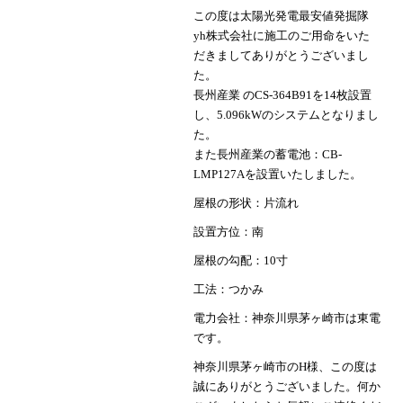
この度は太陽光発電最安値発掘隊
yh株式会社に施工のご用命をいた
だきましてありがとうございまし
た。
長州産業 のCS-364B91を14枚設置
し、5.096kWのシステムとなりまし
た。
また長州産業の蓄電池：CB-
LMP127Aを設置いたしました。
屋根の形状：片流れ
設置方位：南
屋根の勾配：10寸
工法：つかみ
電力会社：神奈川県茅ヶ崎市は東電
です。
神奈川県茅ヶ崎市のH様、この度は
誠にありがとうございました。何か