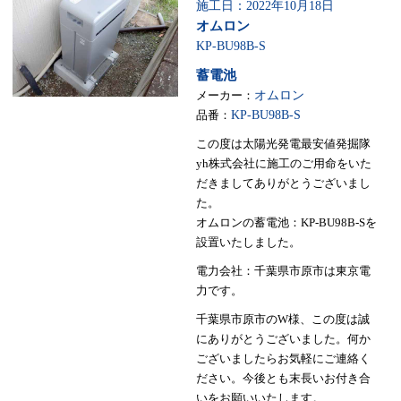
施工日：2022年10月18日
オムロン
KP-BU98B-S
蓄電池
メーカー：
オムロン
品番：
KP-BU98B-S
この度は太陽光発電最安値発掘隊
yh株式会社に施工のご用命をいた
だきましてありがとうございまし
た。
オムロンの蓄電池：KP-BU98B-Sを
設置いたしました。
電力会社：千葉県市原市は東京電
力です。
千葉県市原市のW様、この度は誠
にありがとうございました。何か
ございましたらお気軽にご連絡く
ださい。今後とも末長いお付き合
いをお願いいたします。