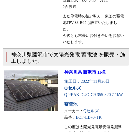
設置方式：Dアンカー方式
2面設置
また停電時の強い味方、東芝の蓄電
池TPV-S3-B65も設置いたしまし
た。
今後とも末長いお付き合いをお願い
いたします。
神奈川県藤沢市で太陽光発電 蓄電池 を販売・施
工しました。
神奈川県 藤沢市 H様
施工日：2022年11月26日
Qセルズ
Q.PEAK DUO-G9 355 ×20
7.1kW
蓄電池
メーカー：
Qセルズ
品番：
EOF-LB70-TK
この度は太陽光発電最安値発掘隊