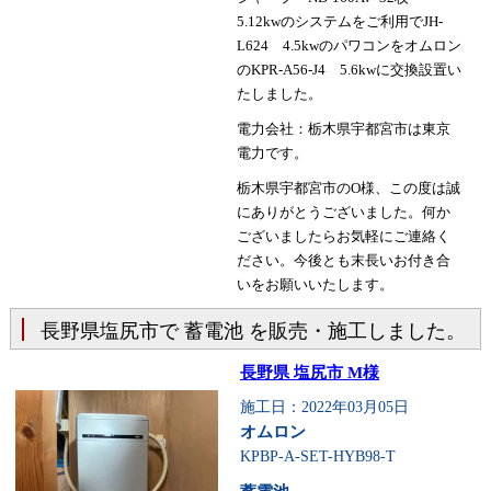
5.12kwのシステムをご利用でJH-
L624 4.5kwのパワコンをオムロン
のKPR-A56-J4 5.6kwに交換設置い
たしました。
電力会社：栃木県宇都宮市は東京
電力です。
栃木県宇都宮市のO様、この度は誠
にありがとうございました。何か
ございましたらお気軽にご連絡く
ださい。今後とも末長いお付き合
いをお願いいたします。
長野県塩尻市で 蓄電池 を販売・施工しました。
長野県 塩尻市 M様
施工日：2022年03月05日
オムロン
KPBP-A-SET-HYB98-T