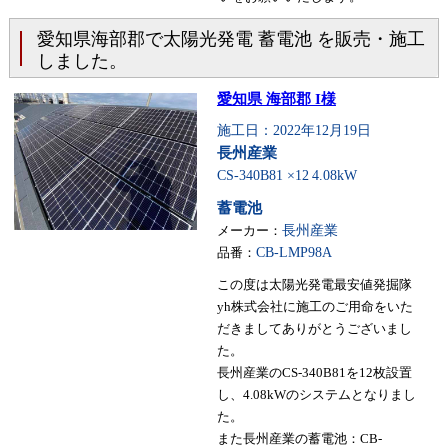
愛知県海部郡で太陽光発電 蓄電池 を販売・施工
しました。
愛知県 海部郡 I様
施工日：2022年12月19日
長州産業
CS-340B81 ×12
4.08kW
蓄電池
メーカー：
長州産業
品番：
CB-LMP98A
この度は太陽光発電最安値発掘隊
yh株式会社に施工のご用命をいた
だきましてありがとうございまし
た。
長州産業のCS-340B81を12枚設置
し、4.08kWのシステムとなりまし
た。
また長州産業の蓄電池：CB-