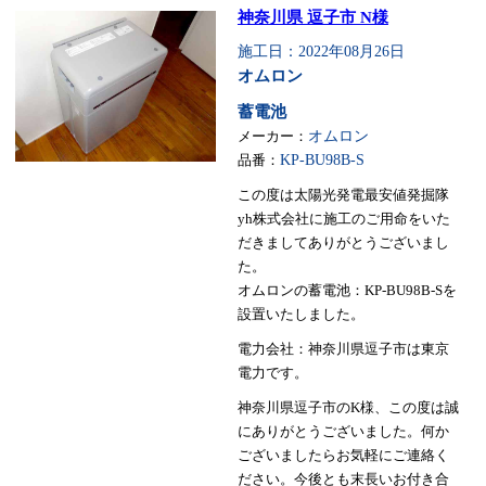
神奈川県 逗子市 N様
施工日：2022年08月26日
オムロン
蓄電池
メーカー：
オムロン
品番：
KP-BU98B-S
この度は太陽光発電最安値発掘隊
yh株式会社に施工のご用命をいた
だきましてありがとうございまし
た。
オムロンの蓄電池：KP-BU98B-Sを
設置いたしました。
電力会社：神奈川県逗子市は東京
電力です。
神奈川県逗子市のK様、この度は誠
にありがとうございました。何か
ございましたらお気軽にご連絡く
ださい。今後とも末長いお付き合