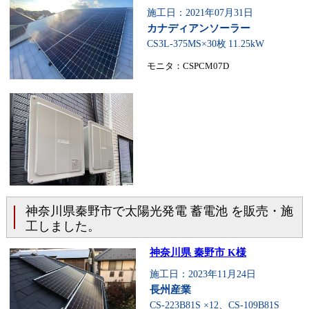
施工日：2021年07月31日
カナディアンソーラー
CS3L-375MS×30枚
11.25kW
モニタ：CSPCM07D
神奈川県秦野市で太陽光発電 蓄電池 を販売・施
工しました。
神奈川県 秦野市 K様
施工日：2023年11月24日
長州産業
CS-223B81S ×12、CS-109B81S