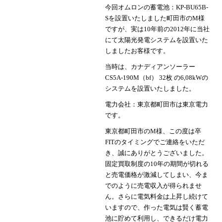
今回オムロンの蓄電池：KP-BU65B-
Sを設置いたしました町田市のM様
ですが、実は10年前の2012年に当社
にて太陽光発電システムを設置いた
しましたお客様です。
当時は、カナディアンソーラー
CS5A-190M（bf） 32枚 の6,08kWの
システムを設置いたしました。
電力会社：東京都町田市は東京電力
です。
東京都町田市のM様、この度は卒
FITのタイミングでご連絡をいただ
き、誠にありがとうございました。
固定買取制度の10年の期間が切れる
と売電価格が激減してしまい、今ま
でのように売電収入が得られませ
ん。さらに電気料金は上昇し続けて
いますので、作った電気は賢く蓄電
池に貯めて利用し、できるだけ電力