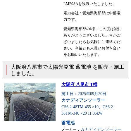
LMP98Aを設置いたしました。
電力会社：愛知県海部郡は中部電
力です。
愛知県海部郡のI様、この度は誠に
ありがとうございました。何かご
ざいましたらお気軽にご連絡くだ
さい。今後とも末長いお付き合い
をお願いいたします。
大阪府八尾市で太陽光発電 蓄電池 を販売・施工
しました。
大阪府 八尾市 T様
施工日：2025年09月20日
カナディアンソーラー
CS6.2-48TM-455 ×10、CS6.2-
36TM-340 ×20
11.35kW
蓄電池
メーカー：
カナディアンソーラー