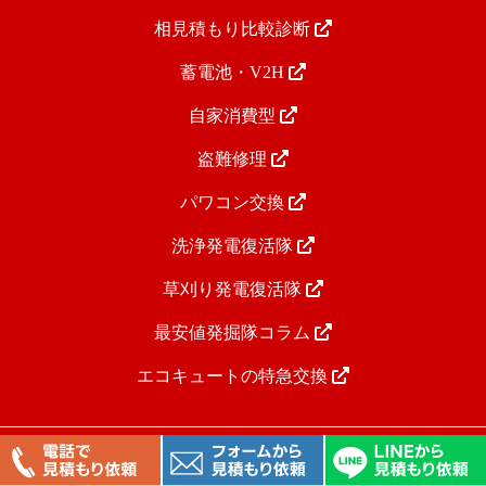
相見積もり比較診断
蓄電池・V2H
自家消費型
盗難修理
パワコン交換
洗浄発電復活隊
草刈り発電復活隊
最安値発掘隊コラム
エコキュートの特急交換
太陽光発電最安値発掘隊