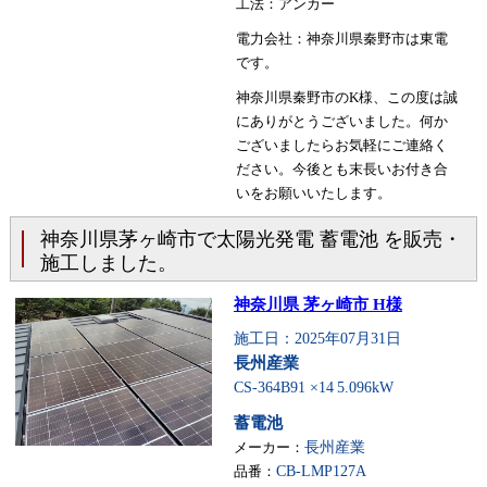
工法：アンカー
電力会社：神奈川県秦野市は東電
です。
神奈川県秦野市のK様、この度は誠
にありがとうございました。何か
ございましたらお気軽にご連絡く
ださい。今後とも末長いお付き合
いをお願いいたします。
神奈川県茅ヶ崎市で太陽光発電 蓄電池 を販売・
施工しました。
神奈川県 茅ヶ崎市 H様
施工日：2025年07月31日
長州産業
CS-364B91 ×14
5.096kW
蓄電池
メーカー：
長州産業
品番：
CB-LMP127A