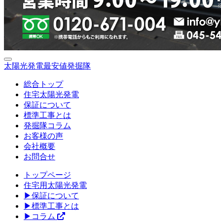
太陽光発電最安値発掘隊
総合トップ
住宅太陽光発電
保証について
標準工事とは
発掘隊コラム
お客様の声
会社概要
お問合せ
トップページ
住宅用太陽光発電
▶保証について
▶標準工事とは
▶コラム