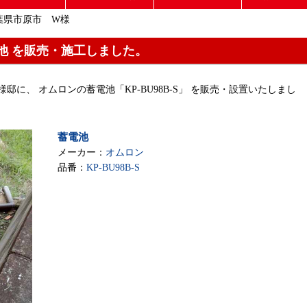
葉県市原市 W様
池 を販売・施工しました。
W様邸に、 オムロンの蓄電池「KP-BU98B-S」 を販売・設置いたしまし
蓄電池
メーカー：
オムロン
品番：
KP-BU98B-S