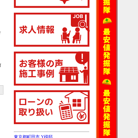
を
何
東京都町田市 Y様邸