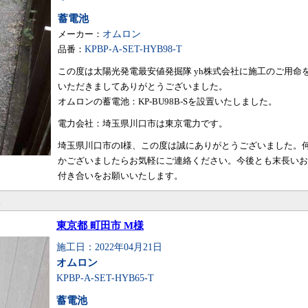
蓄電池
メーカー：
オムロン
品番：
KPBP-A-SET-HYB98-T
この度は太陽光発電最安値発掘隊 yh株式会社に施工のご用命
いただきましてありがとうございました。
オムロンの蓄電池：KP-BU98B-Sを設置いたしました。
電力会社：埼玉県川口市は東京電力です。
埼玉県川口市のI様、この度は誠にありがとうございました。
かございましたらお気軽にご連絡ください。今後とも末長いお
付き合いをお願いいたします。
。
東京都 町田市 M様
施工日：2022年04月21日
オムロン
KPBP-A-SET-HYB65-T
蓄電池