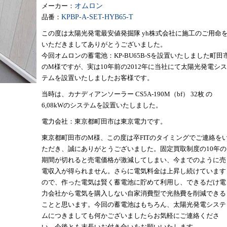
メーカー：
オムロン
品番：
KPBP-A-SET-HYB65-T
この度は太陽光発電最安値発掘隊 yh株式会社に施工のご用命
いただきましてありがとうございました。
今回オムロンの蓄電池：KP-BU65B-Sを設置いたしました町田
のM様ですが、実は10年前の2012年に当社にて太陽光発電シス
テムを設置いたしましたお客様です。
当時は、カナディアンソーラー CS5A-190M（bf） 32枚 の
6,08kWのシステムを設置いたしました。
電力会社：東京都町田市は東京電力です。
東京都町田市のM様、この度は卒FITのタイミングでご連絡を
ただき、誠にありがとうございました。固定買取制度の10年の
期間が切れると売電価格が激減してしまい、今までのように売
電収入が得られません。さらに電気料金は上昇し続けています
ので、作った電気は賢く蓄電池に貯めて利用し、できるだけ電
力会社から電気を購入しない自家消費型で光熱費を削減できる
ことと思います。今回の蓄電池はもちろん、太陽光発電システ
ムにつきましても何かございましたらお気軽にご連絡くださ
い。今後とも末長いお付き合いをお願いいたします。