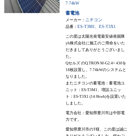
7.74kW
蓄電池
メーカー：
ニチコン
品番：
ES-T3M1、ES-T3X1
この度は太陽光発電最安値発掘隊
yh株式会社に施工のご用命をいた
だきましてありがとうございまし
た。
Qセルズ のQ.TRON M-G2.4+ 430を
18枚設置し、7.74kWのシステムと
なりました。
またニチコンの蓄電池：蓄電池ユ
ニット：ES-T3M1、増設ユニッ
ト：ES-T3X1 (14.9kwh)を設置いた
しました。
電力会社：愛知県豊川市は中部電
力です。
愛知県豊川市のT様、この度は誠に
ありがとうございました。何かご