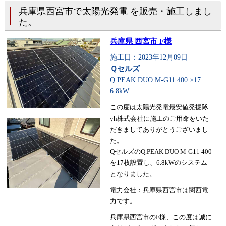
兵庫県西宮市で太陽光発電 を販売・施工しまし
た。
兵庫県 西宮市 F様
施工日：2023年12月09日
Ｑセルズ
Q.PEAK DUO M-G11 400 ×17
6.8kW
この度は太陽光発電最安値発掘隊
yh株式会社に施工のご用命をいた
だきましてありがとうございまし
た。
QセルズのQ.PEAK DUO M-G11 400
を17枚設置し、6.8kWのシステム
となりました。
電力会社：兵庫県西宮市は関西電
力です。
兵庫県西宮市のF様、この度は誠に