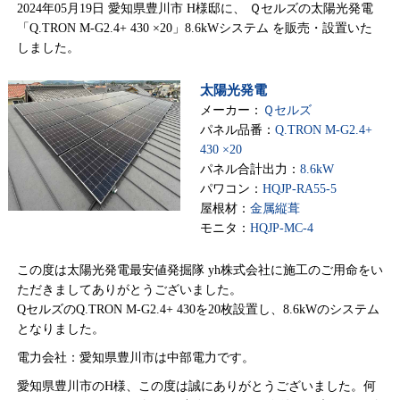
2024年05月19日 愛知県豊川市 H様邸に、 Ｑセルズの太陽光発電
「Q.TRON M-G2.4+ 430 ×20」8.6kWシステム を販売・設置いた
しました。
太陽光発電
メーカー：
Ｑセルズ
パネル品番：
Q.TRON M-G2.4+
430 ×20
パネル合計出力：
8.6kW
パワコン：
HQJP-RA55-5
屋根材：
金属縦葺
モニタ：
HQJP-MC-4
この度は太陽光発電最安値発掘隊 yh株式会社に施工のご用命をい
ただきましてありがとうございました。
QセルズのQ.TRON M-G2.4+ 430を20枚設置し、8.6kWのシステム
となりました。
電力会社：愛知県豊川市は中部電力です。
愛知県豊川市のH様、この度は誠にありがとうございました。何