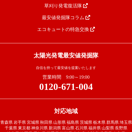
草刈り発電復活隊
最安値発掘隊コラム
エコキュートの特急交換
太陽光発電最安値発掘隊
自信を持って最安値を提案いたします
営業時間 9:00～19:00
0120-671-004
対応地域
青森県
岩手県
宮城県
秋田県
山形県
福島県
茨城県
栃木県
群馬県
埼玉県
千葉県
東京都
神奈川県
新潟県
富山県
石川県
福井県
山梨県
長野県