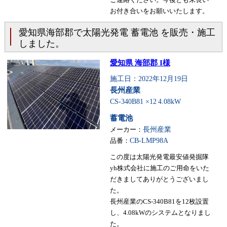
お付き合いをお願いいたします。
愛知県海部郡で太陽光発電 蓄電池 を販売・施工
しました。
愛知県 海部郡 I様
施工日：2022年12月19日
長州産業
CS-340B81 ×12
4.08kW
蓄電池
メーカー：
長州産業
品番：
CB-LMP98A
この度は太陽光発電最安値発掘隊
yh株式会社に施工のご用命をいた
だきましてありがとうございまし
た。
長州産業のCS-340B81を12枚設置
し、4.08kWのシステムとなりまし
た。