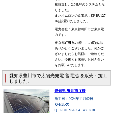
枚設置し、2.58kWのシステムとな
りました。
またオムロンの蓄電池：KP-BU127-
Bを設置いたしました。
電力会社：東京都町田市は東京電
力です。
東京都町田市のI様、この度は誠に
ありがとうございました。何かご
ざいましたらお気軽にご連絡くだ
さい。今後とも末長いお付き合い
をお願いいたします。
愛知県豊川市で太陽光発電 蓄電池 を販売・施工
しました。
愛知県 豊川市 T様
施工日：2024年11月02日
Ｑセルズ
Q.TRON M-G2.4+ 430 ×18