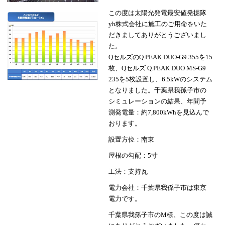
この度は太陽光発電最安値発掘隊
yh株式会社に施工のご用命をいた
だきましてありがとうございまし
た。
QセルズのQ.PEAK DUO-G9 355を15
枚、Qセルズ Q.PEAK DUO MS-G9
235を5枚設置し、6.5kWのシステム
となりました。千葉県我孫子市の
シミュレーションの結果、年間予
測発電量：約7,800kWhを見込んで
おります。
設置方位：南東
屋根の勾配：5寸
工法：支持瓦
電力会社：千葉県我孫子市は東京
電力です。
千葉県我孫子市のM様、この度は誠