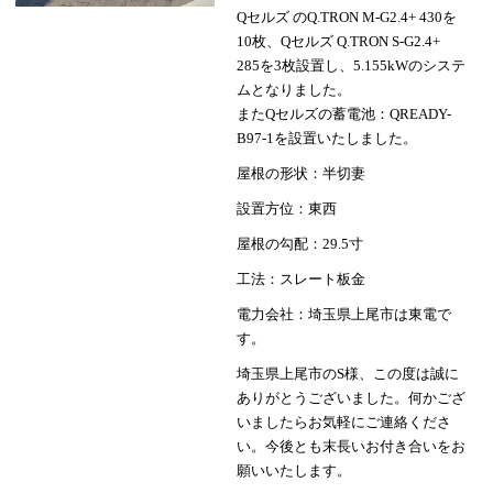
Qセルズ のQ.TRON M-G2.4+ 430を
10枚、Qセルズ Q.TRON S-G2.4+
285を3枚設置し、5.155kWのシステ
ムとなりました。
またQセルズの蓄電池：QREADY-
B97-1を設置いたしました。
屋根の形状：半切妻
設置方位：東西
屋根の勾配：29.5寸
工法：スレート板金
電力会社：埼玉県上尾市は東電で
す。
埼玉県上尾市のS様、この度は誠に
ありがとうございました。何かござ
いましたらお気軽にご連絡くださ
い。今後とも末長いお付き合いをお
願いいたします。