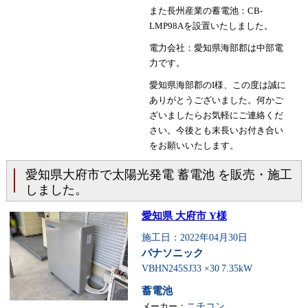
また長州産業の蓄電池：CB-
LMP98Aを設置いたしました。
電力会社：愛知県海部郡は中部電
力です。
愛知県海部郡のI様、この度は誠に
ありがとうございました。何かご
ざいましたらお気軽にご連絡くだ
さい。今後とも末長いお付き合い
をお願いいたします。
愛知県大府市で太陽光発電 蓄電池 を販売・施工
しました。
愛知県 大府市 Y様
施工日：2022年04月30日
パナソニック
VBHN245SJ33 ×30
7.35kW
蓄電池
メーカー：
ニチコン