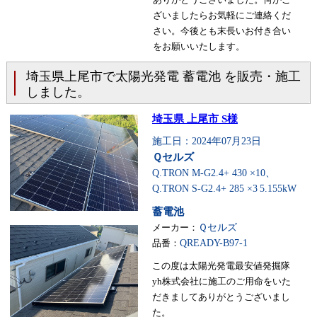
ざいましたらお気軽にご連絡くだ
さい。今後とも末長いお付き合い
をお願いいたします。
埼玉県上尾市で太陽光発電 蓄電池 を販売・施工
しました。
埼玉県 上尾市 S様
施工日：2024年07月23日
Ｑセルズ
Q.TRON M-G2.4+ 430 ×10、
Q.TRON S-G2.4+ 285 ×3
5.155kW
蓄電池
メーカー：
Ｑセルズ
品番：
QREADY-B97-1
この度は太陽光発電最安値発掘隊
yh株式会社に施工のご用命をいた
だきましてありがとうございまし
た。