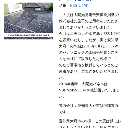
品番：
ESS-U4M1
この度は太陽光発電最安値発掘隊 yh
株式会社に施工のご用命をいただき
ましてありがとうございました。
今回はニチコンの蓄電池：ESS-U4M1
を設置いたしましたが、実は愛知県
大府市のY様は2016年8月に 7.35kW
のパナソニックの太陽光発電システ
ムを当社にて設置したお客様で、こ
のたび蓄電池を検討しているとのご
連絡があり、ご契約をいただきまし
た。
2016年当時、太陽光パネルは
VBHN245SJ33を30枚設置いたしまし
た。
電力会社：愛知県大府市は中部電力
です。
愛知県大府市のY様、この度は誠にあ
りがとうございました。何かござい