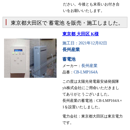
ださい。今後とも末長いお付き合
いをお願いいたします。
東京都大田区で 蓄電池 を販売・施工しました。
東京都 大田区 K様
施工日：2021年12月02日
長州産業
蓄電池
メーカー：
長州産業
品番：
CB-LMP164A
この度は太陽光発電最安値発掘隊
yh株式会社にご用命いただきまし
てありがとうございました。
長州産業の蓄電池：CB-LMP164A ×
1を設置いたしました。
電力会社：東京都大田区は東京電力
です。