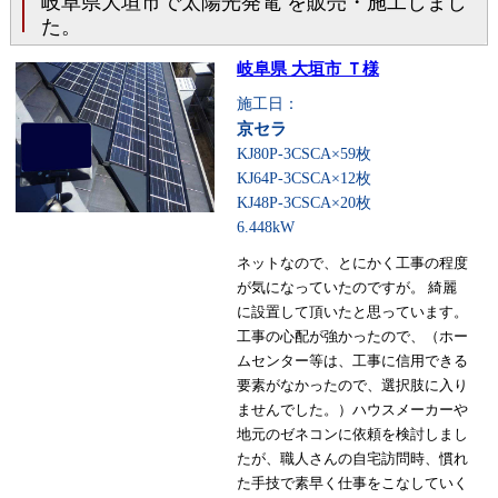
岐阜県大垣市で太陽光発電 を販売・施工しまし
た。
岐阜県 大垣市 Ｔ様
施工日：
京セラ
KJ80P-3CSCA×59枚
KJ64P-3CSCA×12枚
KJ48P-3CSCA×20枚
6.448kW
ネットなので、とにかく工事の程度
が気になっていたのですが。 綺麗
に設置して頂いたと思っています。
工事の心配が強かったので、（ホー
ムセンター等は、工事に信用できる
要素がなかったので、選択肢に入り
ませんでした。）ハウスメーカーや
地元のゼネコンに依頼を検討しまし
たが、職人さんの自宅訪問時、慣れ
た手技で素早く仕事をこなしていく