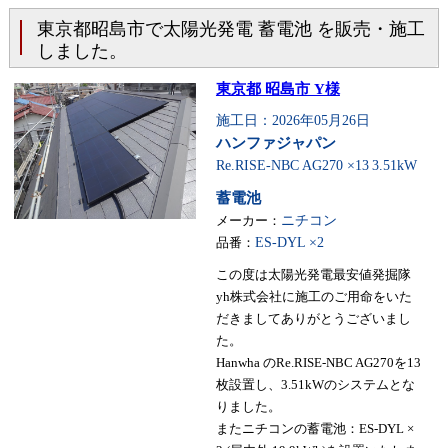
東京都昭島市で太陽光発電 蓄電池 を販売・施工
しました。
東京都 昭島市 Y様
施工日：2026年05月26日
ハンファジャパン
Re.RISE-NBC AG270 ×13
3.51kW
蓄電池
メーカー：
ニチコン
品番：
ES-DYL ×2
この度は太陽光発電最安値発掘隊
yh株式会社に施工のご用命をいた
だきましてありがとうございまし
た。
Hanwha のRe.RISE-NBC AG270を13
枚設置し、3.51kWのシステムとな
りました。
またニチコンの蓄電池：ES-DYL ×