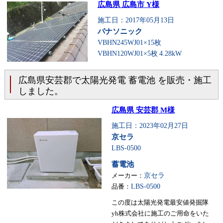
広島県 広島市 Y様
施工日：2017年05月13日
パナソニック
VBHN245WJ01×15枚
VBHN120WJ01×5枚
4.28kW
広島県安芸郡で太陽光発電 蓄電池 を販売・施工
しました。
広島県 安芸郡 M様
施工日：2023年02月27日
京セラ
LBS-0500
蓄電池
メーカー：
京セラ
品番：
LBS-0500
この度は太陽光発電最安値発掘隊
yh株式会社に施工のご用命をいた