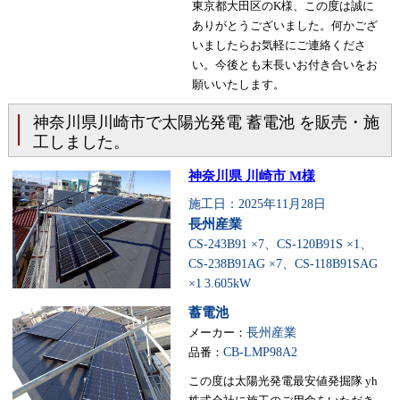
東京都大田区のK様、この度は誠に
ありがとうございました。何かござ
いましたらお気軽にご連絡くださ
い。今後とも末長いお付き合いをお
願いいたします。
神奈川県川崎市で太陽光発電 蓄電池 を販売・施
工しました。
神奈川県 川崎市 M様
施工日：2025年11月28日
長州産業
CS-243B91 ×7、CS-120B91S ×1、
CS-238B91AG ×7、CS-118B91SAG
×1
3.605kW
蓄電池
メーカー：
長州産業
品番：
CB-LMP98A2
この度は太陽光発電最安値発掘隊 yh