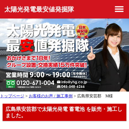
太陽光発電最安値発掘隊
トップページ
>
お客様のお声 / 施工事例
> 広島県安芸郡 M様
広島県安芸郡で太陽光発電 蓄電池 を販売・施工し
ました。