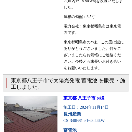
2 (屋内外 19.9kWh)を設置いたしま
した。
屋根の勾配：3.5寸
電力会社：東京都昭島市は東京電
力です。
東京都昭島市のY様、この度は誠に
ありがとうございました。何かご
ざいましたらお気軽にご連絡くだ
さい。今後とも末長いお付き合い
をお願いいたします。
東京都八王子市で太陽光発電 蓄電池 を販売・施
工しました。
東京都 八王子市 N様
施工日：2024年11月14日
長州産業
CS-340B81 ×16
5.44kW
蓄電池