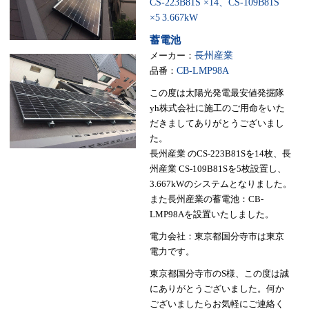
CS-223B81S ×14、CS-109B81S
×5
3.667kW
蓄電池
メーカー：
長州産業
品番：
CB-LMP98A
この度は太陽光発電最安値発掘隊
yh株式会社に施工のご用命をいた
だきましてありがとうございまし
た。
長州産業 のCS-223B81Sを14枚、長
州産業 CS-109B81Sを5枚設置し、
3.667kWのシステムとなりました。
また長州産業の蓄電池：CB-
LMP98Aを設置いたしました。
電力会社：東京都国分寺市は東京
電力です。
東京都国分寺市のS様、この度は誠
にありがとうございました。何か
ございましたらお気軽にご連絡く