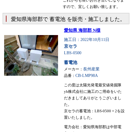
これからも長いお付き合いになりま
すので、宜しくお願い致します。
愛知県海部郡で 蓄電池 を販売・施工しました。
愛知県 海部郡 N様
施工日：2022年10月11日
京セラ
LBS-0500
蓄電池
メーカー：
長州産業
品番：
CB-LMP98A
この度は太陽光発電最安値発掘隊
yh株式会社に施工のご用命をいた
だきましてありがとうございまし
た。
京セラの蓄電池：LBS-0500 × 2を設
置いたしました。
電力会社：愛知県海部郡は中部電