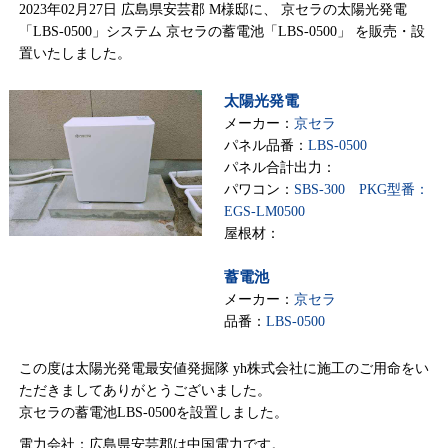
2023年02月27日 広島県安芸郡 M様邸に、 京セラの太陽光発電
「LBS-0500」システム 京セラの蓄電池「LBS-0500」 を販売・設
置いたしました。
太陽光発電
メーカー：
京セラ
パネル品番：
LBS-0500
パネル合計出力：
パワコン：
SBS-300 PKG型番：
EGS‐LM0500
屋根材：
蓄電池
メーカー：
京セラ
品番：
LBS-0500
この度は太陽光発電最安値発掘隊 yh株式会社に施工のご用命をい
ただきましてありがとうございました。
京セラの蓄電池LBS-0500を設置しました。
電力会社：広島県安芸郡は中国電力です。