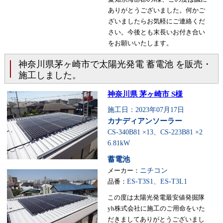
ありがとうございました。何かご
ざいましたらお気軽にご連絡くだ
さい。今後とも末長いお付き合い
をお願いいたします。
神奈川県茅ヶ崎市で太陽光発電 蓄電池 を販売・
施工しました。
神奈川県 茅ヶ崎市 S様
施工日：2023年07月17日
カナディアンソーラー
CS-340B81 ×13、CS-223B81 ×2
6.81kW
蓄電池
メーカー：
ニチコン
品番：
ES-T3S1、ES-T3L1
この度は太陽光発電最安値発掘隊
yh株式会社に施工のご用命をいた
だきましてありがとうございまし