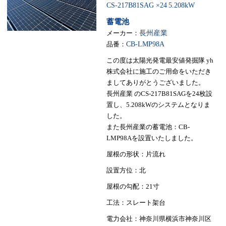
CS-217B81SAG ×24
5.208kW
蓄電池
メーカー：
長州産業
品番：
CB-LMP98A
この度は太陽光発電最安値発掘隊 yh
株式会社に施工のご用命をいただき
ましてありがとうございました。
長州産業 のCS-217B81SAGを24枚設
置し、5.208kWのシステムとなりま
した。
また長州産業の蓄電池：CB-
LMP98Aを設置いたしました。
屋根の形状：片流れ
設置方位：北
屋根の勾配：21寸
工法：スレート架台
電力会社：神奈川県横浜市神奈川区