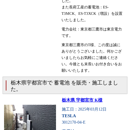
した。
また長府工産の蓄電池：ES-
T3MCK、ES-T3XCK（増設）を設置
いたしました。
電力会社：東京都三鷹市は東京電力
です。
東京都三鷹市のT様、この度は誠に
ありがとうございました。何かござ
いましたらお気軽にご連絡くださ
い。今後とも末長いお付き合いをお
願いいたします。
栃木県宇都宮市で 蓄電池 を販売・施工しまし
た。
栃木県 宇都宮市 K様
施工日：2025年03月12日
TESLA
3012170-04-E