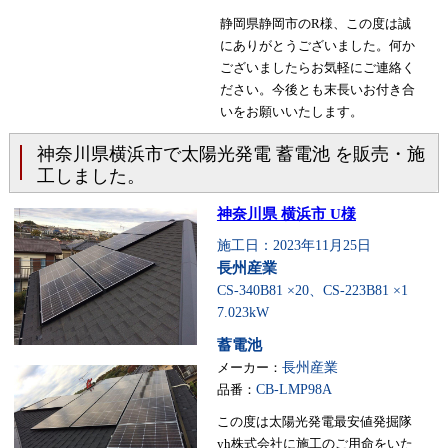
静岡県静岡市のR様、この度は誠
にありがとうございました。何か
ございましたらお気軽にご連絡く
ださい。今後とも末長いお付き合
いをお願いいたします。
神奈川県横浜市で太陽光発電 蓄電池 を販売・施
工しました。
神奈川県 横浜市 U様
施工日：2023年11月25日
長州産業
CS-340B81 ×20、CS-223B81 ×1
7.023kW
蓄電池
メーカー：
長州産業
品番：
CB-LMP98A
この度は太陽光発電最安値発掘隊
yh株式会社に施工のご用命をいた