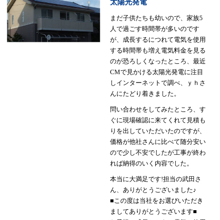
太陽光発電
まだ子供たちも幼いので、家族5
人で過ごす時間帯が多いのです
が、成長するにつれて電気を使用
する時間帯も増え電気料金を見る
のが恐ろしくなったところ、最近
CMで見かける太陽光発電に注目
しインターネットで調べ、ｙｈさ
んにたどり着きました。
問い合わせをしてみたところ、す
ぐに現場確認に来てくれて見積も
りを出していただいたのですが、
価格が他社さんに比べて随分安い
ので少し不安でしたが工事が終わ
れば納得のいく内容でした。
本当に大満足です!担当の武田さ
ん、ありがとうございました♪
■この度は当社をお選びいただき
ましてありがとうございます■