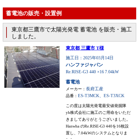
蓄電池の販売・設置例
東京都三鷹市で太陽光発電 蓄電池 を販売・施工
しました。
東京都 三鷹市 T様
施工日：2025年03月14日
ハンファジャパン
Re.RISE-G3 440 ×16
7.04kW
蓄電池
メーカー：
長府工産
品番：
ES-T3MCK、ES-T3XCK
この度は太陽光発電最安値発掘隊
yh株式会社に施工のご用命をいただ
きましてありがとうございました。
Hanwha のRe.RISE-G3 440を16枚設
置し、7.04kWのシステムとなりま