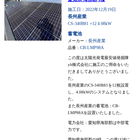
施工日：2022年12月19日
長州産業
CS-340B81 ×12
4.08kW
蓄電池
メーカー：
長州産業
品番：
CB-LMP98A
この度は太陽光発電最安値発掘隊
yh株式会社に施工のご用命をいた
だきましてありがとうございまし
た。
長州産業のCS-340B81を12枚設置
し、4.08kWのシステムとなりまし
た。
また長州産業の蓄電池：CB-
LMP98Aを設置いたしました。
電力会社：愛知県海部郡は中部電
力です。
愛知県海部郡のI様、この度は誠に