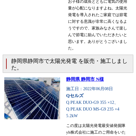
お子様の成長とともに電気の使用
量が心配になりますよね。太陽光
発電を導入されたご家庭では節電
に対する意識が非常に高くなるよ
うですので、家族みなさんで楽し
んで節電に励んでいただきたいと
思います。ありがとうございまし
た。
静岡県静岡市で太陽光発電 を販売・施工しまし
た。
静岡県 静岡市 N様
施工日：2022年06月08日
Qセルズ
Q.PEAK DUO-G9 355 ×12、
Q.PEAK DUO MS-G9 235 ×4
5.2kW
この度は太陽光発電最安値発掘隊
yh株式会社に施工のご用命をいた