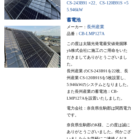
CS-243B91 ×22、CS-120B91S ×5
5.946kW
蓄電池
メーカー：
長州産業
品番：
CB-LMP127A
この度は太陽光発電最安値発掘隊
yh株式会社に施工のご用命をいた
だきましてありがとうございまし
た。
長州産業 のCS-243B91を22枚、長
州産業 CS-120B91Sを5枚設置し、
5.946kWのシステムとなりました。
また長州産業の蓄電池：CB-
LMP127Aを設置いたしました。
電力会社：奈良県生駒郡は関西電力
です。
奈良県生駒郡のK様、この度は誠に
ありがとうございました。何かござ
いましたらお気軽にご連絡くださ