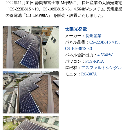
2022年11月01日 静岡県富士市 M様邸に、 長州産業の太陽光発電
「CS-223B81S ×19、CS-109B81S ×3」4.564kWシステム 長州産業
の蓄電池「CB-LMP98A」 を販売・設置いたしました。
太陽光発電
メーカー：
長州産業
パネル品番：
CS-223B81S ×19、
CS-109B81S ×3
パネル合計出力：
4.564kW
パワコン：
PCS-RP1A
屋根材：
アスファルトシングル
モニタ：
RC-307A