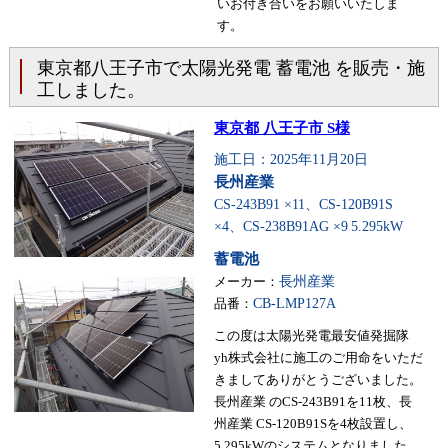
いお付き合いをお願いいたしま
す。
東京都八王子市で太陽光発電 蓄電池 を販売・施
工しました。
東京都 八王子市 S様
施工日：2025年11月20日
長州産業
CS-243B91 ×11、CS-120B91S
×4、CS-238B91AG ×9
5.295kW
蓄電池
メーカー：
長州産業
品番：
CB-LMP127A
この度は太陽光発電最安値発掘隊
yh株式会社に施工のご用命をいただ
きましてありがとうございました。
長州産業 のCS-243B91を11枚、長
州産業 CS-120B91Sを4枚設置し、
5.295kWのシステムとなりました。