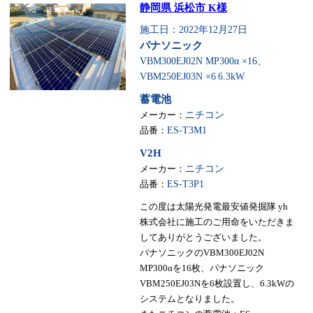
静岡県 浜松市 K様
施工日：2022年12月27日
パナソニック
VBM300EJ02N MP300α ×16、
VBM250EJ03N ×6
6.3kW
蓄電池
メーカー：
ニチコン
品番：
ES-T3M1
V2H
メーカー：
ニチコン
品番：
ES-T3P1
この度は太陽光発電最安値発掘隊 yh
株式会社に施工のご用命をいただきま
してありがとうございました。
パナソニックのVBM300EJ02N
MP300αを16枚、パナソニック
VBM250EJ03Nを6枚設置し、6.3kWの
システムとなりました。