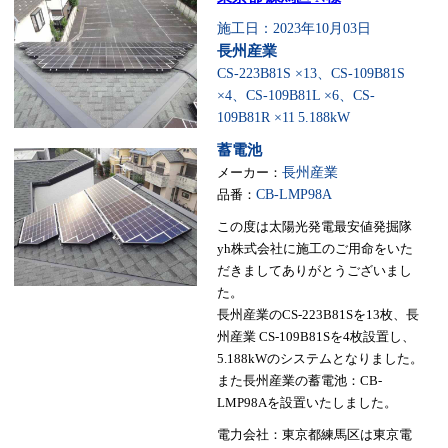
施工日：2023年10月03日
長州産業
CS-223B81S ×13、CS-109B81S
×4、CS-109B81L ×6、CS-
109B81R ×11
5.188kW
蓄電池
メーカー：
長州産業
品番：
CB-LMP98A
この度は太陽光発電最安値発掘隊
yh株式会社に施工のご用命をいた
だきましてありがとうございまし
た。
長州産業のCS-223B81Sを13枚、長
州産業 CS-109B81Sを4枚設置し、
5.188kWのシステムとなりました。
また長州産業の蓄電池：CB-
LMP98Aを設置いたしました。
電力会社：東京都練馬区は東京電