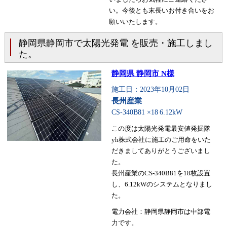
い。今後とも末長いお付き合いをお
願いいたします。
静岡県静岡市で太陽光発電 を販売・施工しまし
た。
静岡県 静岡市 N様
施工日：2023年10月02日
長州産業
CS-340B81 ×18
6.12kW
この度は太陽光発電最安値発掘隊
yh株式会社に施工のご用命をいた
だきましてありがとうございまし
た。
長州産業のCS-340B81を18枚設置
し、6.12kWのシステムとなりまし
た。
電力会社：静岡県静岡市は中部電
力です。