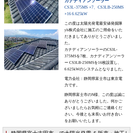
カナディアンソーラー
CS3L-375MS ×7、CS3LB-250MS
×16
6.625kW
この度は太陽光発電最安値発掘隊
yh株式会社に施工のご用命をいた
だきましてありがとうございまし
た。
カナディアンソーラーのCS3L-
375MSを7枚、カナディアンソーラ
ー CS3LB-250MSを16枚設置し、
6.625kWのシステムとなりました。
電力会社：静岡県富士市は東京電
力です。
静岡県富士市のN様、この度は誠に
ありがとうございました。何かご
ざいましたらお気軽にご連絡くだ
さい。今後とも末長いお付き合い
をお願いいたします。