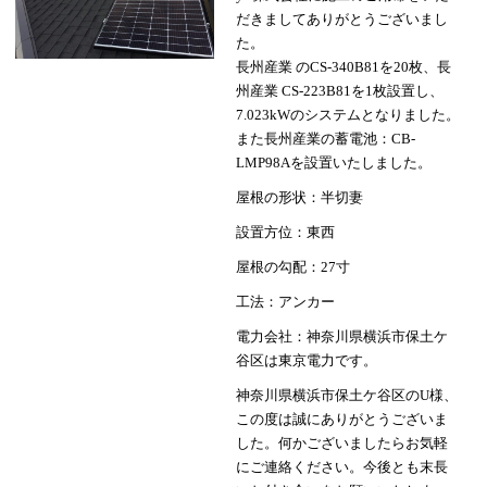
だきましてありがとうございまし
た。
長州産業 のCS-340B81を20枚、長
州産業 CS-223B81を1枚設置し、
7.023kWのシステムとなりました。
また長州産業の蓄電池：CB-
LMP98Aを設置いたしました。
屋根の形状：半切妻
設置方位：東西
屋根の勾配：27寸
工法：アンカー
電力会社：神奈川県横浜市保土ケ
谷区は東京電力です。
神奈川県横浜市保土ケ谷区のU様、
この度は誠にありがとうございま
した。何かございましたらお気軽
にご連絡ください。今後とも末長