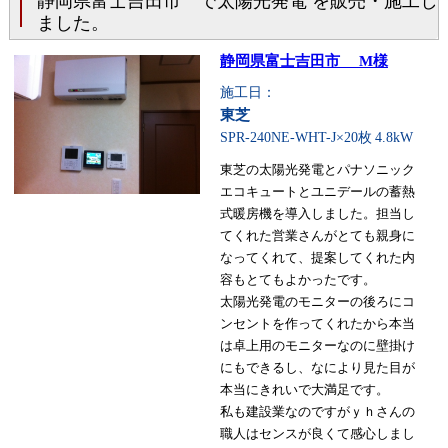
静岡県富士吉田市 で太陽光発電 を販売・施工し
ました。
静岡県富士吉田市 M様
施工日：
東芝
SPR-240NE-WHT-J×20枚
4.8kW
東芝の太陽光発電とパナソニック
エコキュートとユニデールの蓄熱
式暖房機を導入しました。担当し
てくれた営業さんがとても親身に
なってくれて、提案してくれた内
容もとてもよかったです。
太陽光発電のモニターの後ろにコ
ンセントを作ってくれたから本当
は卓上用のモニターなのに壁掛け
にもできるし、なにより見た目が
本当にきれいで大満足です。
私も建設業なのですがｙｈさんの
職人はセンスが良くて感心しまし