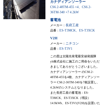
カナディアンソーラー
CS6.2-48TM-455 ×4、CS6.2-
36TM-340 ×7
4.2kW
蓄電池
メーカー：
長府工産
品番：
ES-T3MCK、ES-T3XCK
V2H
メーカー：
ニチコン
品番：
ES-T3V1
この度は太陽光発電最安値発掘隊
yh株式会社に施工のご用命をいただ
きましてありがとうございました。
カナディアンソーラー のCS6.2-
48TM-455を4枚、カナディアンソー
ラー CS6.2-36TM-340を7枚設置し、
4.2kWのシステムとなりました。
また長府工産の蓄電池：ES-
T3MCK、ES-T3XCK（増設）
14.9kWh、ES-T3V1(V2H)を設置いた