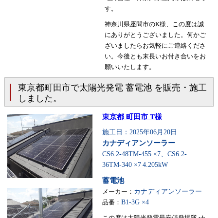
す。
神奈川県座間市のK様、この度は誠
にありがとうございました。何かご
ざいましたらお気軽にご連絡くださ
い。今後とも末長いお付き合いをお
願いいたします。
東京都町田市で太陽光発電 蓄電池 を販売・施工
しました。
東京都 町田市 T様
施工日：2025年06月20日
カナディアンソーラー
CS6.2-48TM-455 ×7、CS6.2-
36TM-340 ×7
4.205kW
蓄電池
メーカー：
カナディアンソーラー
品番：
B1-3G ×4
この度は太陽光発電最安値発掘隊 yh