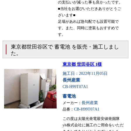
の支払いが減った事も良かったです。
■当社をお選びいただきありがとうご
ざいます■
足場があれば急勾配でも設置可能で
す。また、同時に塗装もおすすめで
す。
東京都世田谷区で 蓄電池 を販売・施工しまし
た。
東京都 世田谷区 I様
施工日：2022年11月05日
長州産業
CB-H99T07A1
蓄電池
メーカー：
長州産業
品番：
CB-H99T07A1
この度は太陽光発電最安値発掘隊
yh株式会社に施工のご用命をいただ