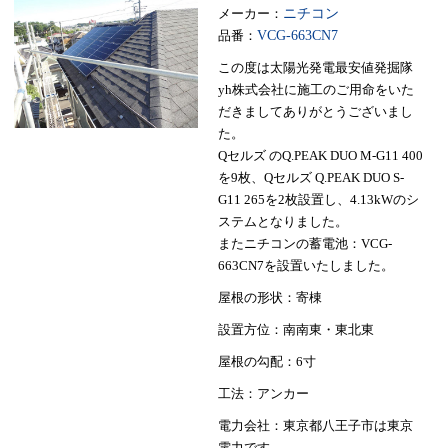
メーカー：
ニチコン
品番：
VCG-663CN7
この度は太陽光発電最安値発掘隊
yh株式会社に施工のご用命をいた
だきましてありがとうございまし
た。
Qセルズ のQ.PEAK DUO M-G11 400
を9枚、Qセルズ Q.PEAK DUO S-
G11 265を2枚設置し、4.13kWのシ
ステムとなりました。
またニチコンの蓄電池：VCG-
663CN7を設置いたしました。
屋根の形状：寄棟
設置方位：南南東・東北東
屋根の勾配：6寸
工法：アンカー
電力会社：東京都八王子市は東京
電力です。