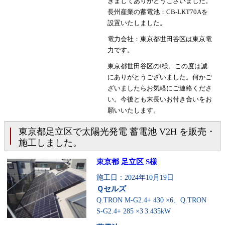
きましてありがとうございました。
長州産業の蓄電池：CB-LKT70Aを
設置いたしました。
電力会社：東京都世田谷区は東京電
力です。
東京都世田谷区のI様、この度は誠
にありがとうございました。何かご
ざいましたらお気軽にご連絡くださ
い。今後とも末長いお付き合いをお
願いいたします。
東京都足立区で太陽光発電 蓄電池 V2H を販売・
施工しました。
東京都 足立区 S様
施工日：2024年10月19日
Ｑセルズ
Q.TRON M-G2.4+ 430 ×6、Q.TRON
S-G2.4+ 285 ×3
3.435kW