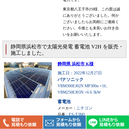
東京都八王子市のI様、この度は誠
にありがとうございました。何か
ございましたらお気軽にご連絡く
ださい。今後とも末長いお付き合
いをお願いいたします。
静岡県浜松市で太陽光発電 蓄電池 V2H を販売・
施工しました。
静岡県 浜松市 K様
施工日：2022年12月27日
パナソニック
VBM300EJ02N MP300α ×16、
VBM250EJ03N ×6
6.3kW
蓄電池
メーカー：
ニチコン
品番：
ES-T3M1
V2H