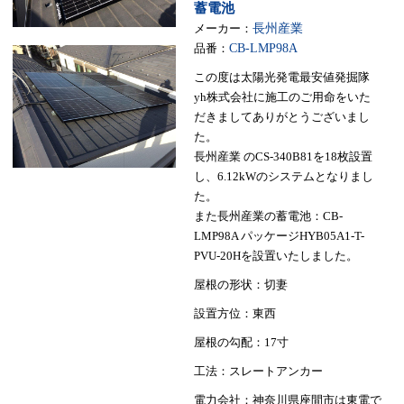
蓄電池
メーカー：
長州産業
品番：
CB-LMP98A
この度は太陽光発電最安値発掘隊
yh株式会社に施工のご用命をいた
だきましてありがとうございまし
た。
長州産業 のCS-340B81を18枚設置
し、6.12kWのシステムとなりまし
た。
また長州産業の蓄電池：CB-
LMP98A パッケージHYB05A1-T-
PVU-20Hを設置いたしました。
屋根の形状：切妻
設置方位：東西
屋根の勾配：17寸
工法：スレートアンカー
電力会社：神奈川県座間市は東電で