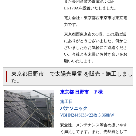
また長州産業の蓄電池：CB-
LKT70Aを設置いたしました。
電力会社：東京都西東京市は東京電
力です。
東京都西東京市のO様、この度は誠
にありがとうございました。何かご
ざいましたらお気軽にご連絡くださ
い。今後とも末長いお付き合いをお
願いいたします。
東京都日野市 で太陽光発電 を販売・施工しまし
た。
東京都 日野市 F 様
施工日：
パナソニック
VBHN244SJ33×22枚
5.368kW
安全性、メンテナンス等含め扱いやす
く満足してます。また、光熱費として