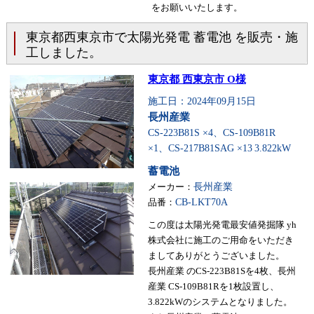
をお願いいたします。
東京都西東京市で太陽光発電 蓄電池 を販売・施
工しました。
東京都 西東京市 O様
施工日：2024年09月15日
長州産業
CS-223B81S ×4、CS-109B81R
×1、CS-217B81SAG ×13
3.822kW
蓄電池
メーカー：
長州産業
品番：
CB-LKT70A
この度は太陽光発電最安値発掘隊 yh
株式会社に施工のご用命をいただき
ましてありがとうございました。
長州産業 のCS-223B81Sを4枚、長州
産業 CS-109B81Rを1枚設置し、
3.822kWのシステムとなりました。