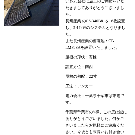
yh株式会社に施工のご用命をいた
だきましてありがとうございまし
た。
長州産業 のCS-340B81を16枚設置
し、5.44kWのシステムとなりまし
た。
また長州産業の蓄電池：CB-
LMP98Aを設置いたしました。
屋根の形状：寄棟
設置方位：南西
屋根の勾配：22寸
工法：アンカー
電力会社：千葉県千葉市は東電で
す。
千葉県千葉市のY様、この度は誠に
ありがとうございました。何かご
ざいましたらお気軽にご連絡くだ
さい。今後とも末長いお付き合い