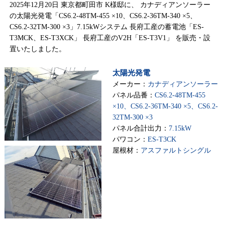
2025年12月20日 東京都町田市 K様邸に、 カナディアンソーラー
の太陽光発電「CS6.2-48TM-455 ×10、CS6.2-36TM-340 ×5、
CS6.2-32TM-300 ×3」7.15kWシステム 長府工産の蓄電池「ES-
T3MCK、ES-T3XCK」 長府工産のV2H「ES-T3V1」 を販売・設
置いたしました。
太陽光発電
メーカー：
カナディアンソーラー
パネル品番：
CS6.2-48TM-455
×10、CS6.2-36TM-340 ×5、CS6.2-
32TM-300 ×3
パネル合計出力：
7.15kW
パワコン：
ES-T3CK
屋根材：
アスファルトシングル