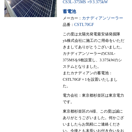
CS3L-375MS ×9
3.375kW
蓄電池
メーカー：
カナディアンソーラー
品番：
CSTL70GF
この度は太陽光発電最安値発掘隊
yh株式会社に施工のご用命をいただ
きましてありがとうございました。
カナディアンソーラーのCS3L-
375MSを9枚設置し、3.375kWのシ
ステムとなりました。
またカナディアンの蓄電池：
CSTL70GF × 1を設置いたしまし
た。
電力会社：東京都杉並区は東京電力
です。
東京都杉並区のA様、この度は誠に
ありがとうございました。何かござ
いましたらお気軽にご連絡くださ
い。今後とも末長いお付き合いをお