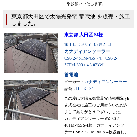
をお願いいたします。
東京都大田区で太陽光発電 蓄電池 を販売・施工
しました。
東京都 大田区 M様
施工日：2025年07月21日
カナディアンソーラー
CS6.2-48TM-455 ×4、CS6.2-
32TM-300 ×4
3.02kW
蓄電池
メーカー：
カナディアンソーラー
品番：
B1-3G ×4
この度は太陽光発電最安値発掘隊 yh
株式会社に施工のご用命をいただき
ましてありがとうございました。
カナディアンソーラー のCS6.2-
48TM-455を4枚、カナディアンソー
ラー CS6.2-32TM-300を4枚設置し、