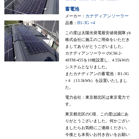
蓄電池
メーカー：
カナディアンソーラー
品番：
B1-3G ×4
この度は太陽光発電最安値発掘隊 yh
株式会社に施工のご用命をいただき
ましてありがとうございました。
カナディアンソーラー のCS6.2-
48TM-455を10枚設置し、4.55kWの
システムとなりました。
またカナディアンの蓄電池：B1-3G
× 4 （13.3kWh）を設置いたしまし
た。
電力会社：東京都北区は東京電力で
す。
東京都北区のC様、この度は誠にあ
りがとうございました。何かござい
ましたらお気軽にご連絡ください。
今後とも末長いお付き合いをお願い