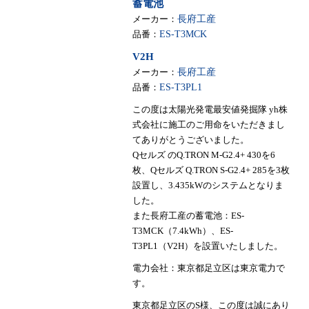
蓄電池
メーカー：
長府工産
品番：
ES-T3MCK
V2H
メーカー：
長府工産
品番：
ES-T3PL1
この度は太陽光発電最安値発掘隊 yh株
式会社に施工のご用命をいただきまし
てありがとうございました。
Qセルズ のQ.TRON M-G2.4+ 430を6
枚、Qセルズ Q.TRON S-G2.4+ 285を3枚
設置し、3.435kWのシステムとなりま
した。
また長府工産の蓄電池：ES-
T3MCK（7.4kWh）、ES-
T3PL1（V2H）を設置いたしました。
電力会社：東京都足立区は東京電力で
す。
東京都足立区のS様、この度は誠にあり