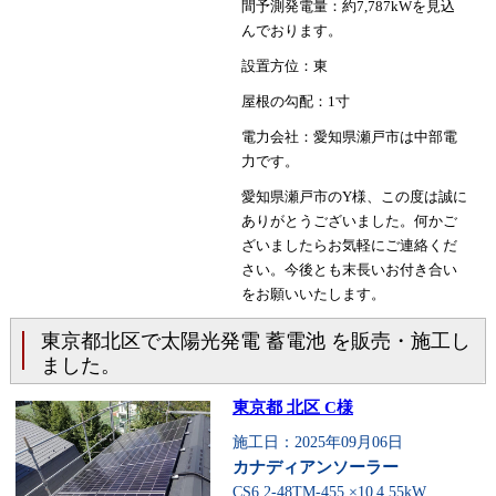
間予測発電量：約7,787kWを見込
んでおります。
設置方位：東
屋根の勾配：1寸
電力会社：愛知県瀬戸市は中部電
力です。
愛知県瀬戸市のY様、この度は誠に
ありがとうございました。何かご
ざいましたらお気軽にご連絡くだ
さい。今後とも末長いお付き合い
をお願いいたします。
東京都北区で太陽光発電 蓄電池 を販売・施工し
ました。
東京都 北区 C様
施工日：2025年09月06日
カナディアンソーラー
CS6.2-48TM-455 ×10
4.55kW