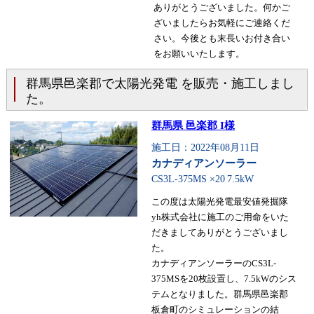
ありがとうございました。何かご
ざいましたらお気軽にご連絡くだ
さい。今後とも末長いお付き合い
をお願いいたします。
群馬県邑楽郡で太陽光発電 を販売・施工しまし
た。
群馬県 邑楽郡 I様
施工日：2022年08月11日
カナディアンソーラー
CS3L-375MS ×20
7.5kW
この度は太陽光発電最安値発掘隊
yh株式会社に施工のご用命をいた
だきましてありがとうございまし
た。
カナディアンソーラーのCS3L-
375MSを20枚設置し、7.5kWのシス
テムとなりました。群馬県邑楽郡
板倉町のシミュレーションの結