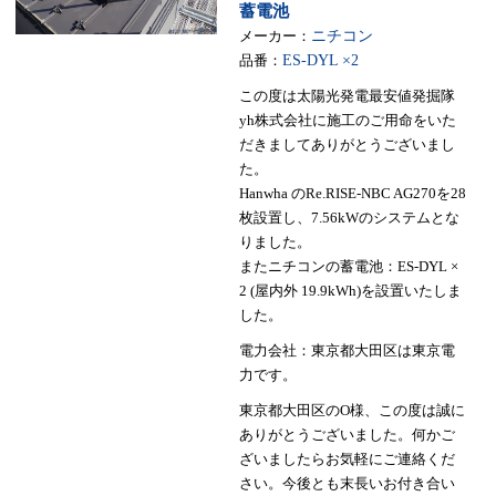
蓄電池
メーカー：
ニチコン
品番：
ES-DYL ×2
この度は太陽光発電最安値発掘隊
yh株式会社に施工のご用命をいた
だきましてありがとうございまし
た。
Hanwha のRe.RISE-NBC AG270を28
枚設置し、7.56kWのシステムとな
りました。
またニチコンの蓄電池：ES-DYL ×
2 (屋内外 19.9kWh)を設置いたしま
した。
電力会社：東京都大田区は東京電
力です。
東京都大田区のO様、この度は誠に
ありがとうございました。何かご
ざいましたらお気軽にご連絡くだ
さい。今後とも末長いお付き合い