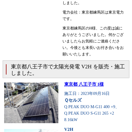
しました。
電力会社：東京都練馬区は東京電力
です。
東京都練馬区のH様、この度は誠に
ありがとうございました。何かござ
いましたらお気軽にご連絡くださ
い。今後とも末長いお付き合いをお
願いいたします。
東京都八王子市で太陽光発電 V2H を販売・施工
しました。
東京都 八王子市 I様
施工日：2023年09月16日
Ｑセルズ
Q.PEAK DUO M-G11 400 ×9、
Q.PEAK DUO S-G11 265 ×2
8.16kW
V2H