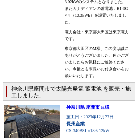
3.02kWのシステムとなりました。
またカナディアンの蓄電池：B1-3G
× 4 （13.3kWh）を設置いたしまし
た。
電力会社：東京都大田区は東京電力
です。
東京都大田区のM様、この度は誠に
ありがとうございました。何かござ
いましたらお気軽にご連絡くださ
い。今後とも末長いお付き合いをお
願いいたします。
神奈川県座間市で太陽光発電 蓄電池 を販売・施
工しました。
神奈川県 座間市 K様
施工日：2023年12月27日
長州産業
CS-340B81 ×18
6.12kW