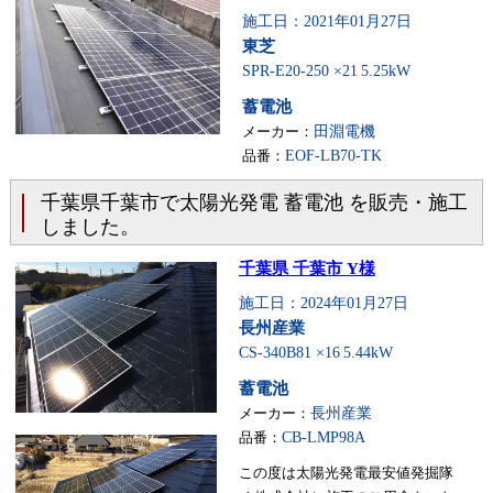
施工日：2021年01月27日
東芝
SPR-E20-250 ×21
5.25kW
蓄電池
メーカー：
田淵電機
品番：
EOF-LB70-TK
千葉県千葉市で太陽光発電 蓄電池 を販売・施工
しました。
千葉県 千葉市 Y様
施工日：2024年01月27日
長州産業
CS-340B81 ×16
5.44kW
蓄電池
メーカー：
長州産業
品番：
CB-LMP98A
この度は太陽光発電最安値発掘隊