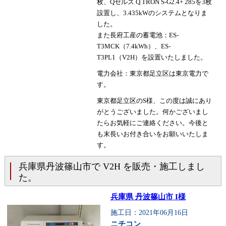
枚、Qセルズ Q.TRON S-G2.4+ 285を3枚
設置し、3.435kWのシステムとなりま
した。
また長府工産の蓄電池：ES-
T3MCK（7.4kWh）、ES-
T3PL1（V2H）を設置いたしました。
電力会社：東京都足立区は東京電力で
す。
東京都足立区のS様、この度は誠にあり
がとうございました。何かございまし
たらお気軽にご連絡ください。今後と
も末長いお付き合いをお願いいたしま
す。
兵庫県丹波篠山市で V2H を販売・施工しまし
た。
兵庫県 丹波篠山市 I様
施工日：2021年06月16日
ニチコン