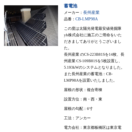
蓄電池
メーカー：
長州産業
品番：
CB-LMP98A
この度は太陽光発電最安値発掘隊
yh株式会社に施工のご用命をいた
だきましてありがとうございまし
た。
長州産業 のCS-223B81Sを14枚、長
州産業 CS-109B81Sを5枚設置し、
5.193kWのシステムとなりました。
また長州産業の蓄電池：CB-
LMP98Aを設置いたしました。
屋根の形状：複合寄棟
設置方位：南・西・東
屋根の勾配：6寸
工法：アンカー
電力会社：東京都板橋区は東京電