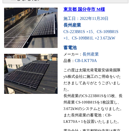
東京都 国分寺市 M様
施工日：2022年11月20日
長州産業
CS-223B81S ×15、CS-109B81S
×1、CS-109B81L ×2
3.672kW
蓄電池
メーカー：
長州産業
品番：
CB-LKT70A
この度は太陽光発電最安値発掘隊
yh株式会社に施工のご用命をいた
だきましてありがとうございまし
た。
長州産業のCS-223B81Sを15枚、長
州産業 CS-109B81Sを1枚設置し、
3.672kWのシステムとなりました。
また長州産業の蓄電池：CB-
LKT70A × 1を設置いたしました。
電力会社：東京都国分寺市は東京