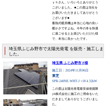
ｙｈさん、いろいろとありがとう
ございました。 ■この度は当社を
お選びいただきましてありがとう
ございます■
蓄熱式暖房機は本当に心地の良い
暖かさですよね。今年の冬を快適
に過ごせるとお喜びいただけた様
で、本当に良かったです。
埼玉県ふじみ野市で太陽光発電 を販売・施工しま
した。
埼玉県 ふじみ野市 F様
施工日：2024年11月06日
東芝
SPR-240NE-WHT-J ×18
4.32kW
この度は太陽光発電最安値発掘隊
yh株式会社に施工のご用命をいた
だきましてありがとうございまし
た。