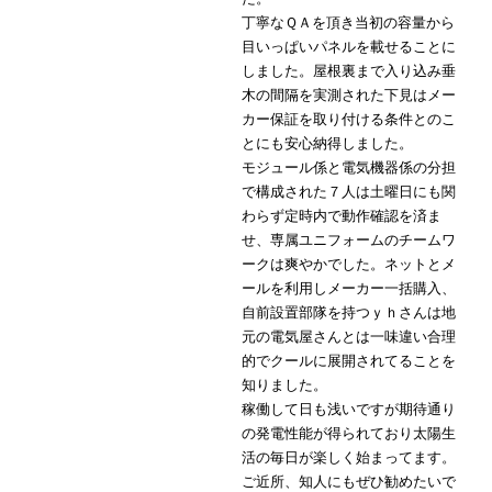
丁寧なＱＡを頂き当初の容量から
目いっぱいパネルを載せることに
しました。屋根裏まで入り込み垂
木の間隔を実測された下見はメー
カー保証を取り付ける条件とのこ
とにも安心納得しました。
モジュール係と電気機器係の分担
で構成された７人は土曜日にも関
わらず定時内で動作確認を済ま
せ、専属ユニフォームのチームワ
ークは爽やかでした。ネットとメ
ールを利用しメーカー一括購入、
自前設置部隊を持つｙｈさんは地
元の電気屋さんとは一味違い合理
的でクールに展開されてることを
知りました。
稼働して日も浅いですが期待通り
の発電性能が得られており太陽生
活の毎日が楽しく始まってます。
ご近所、知人にもぜひ勧めたいで