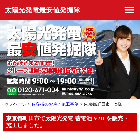
太陽光発電最安値発掘隊
トップページ
>
お客様のお声 / 施工事例
> 東京都町田市 Y様
東京都町田市で太陽光発電 蓄電池 V2H を販売・
施工しました。