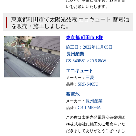
いをお願いいたします。
東京都町田市で太陽光発電 エコキュート 蓄電池
を販売・施工しました。
東京都 町田市 F様
施工日：2022年11月05日
長州産業
CS-340B81 ×20
6.8kW
エコキュート
メーカー：
三菱
品番：
SRT-S465U
蓄電池
メーカー：
長州産業
品番：
CB-LMP98A
この度は太陽光発電最安値発掘隊
yh株式会社に施工のご用命をいた
だきましてありがとうございまし