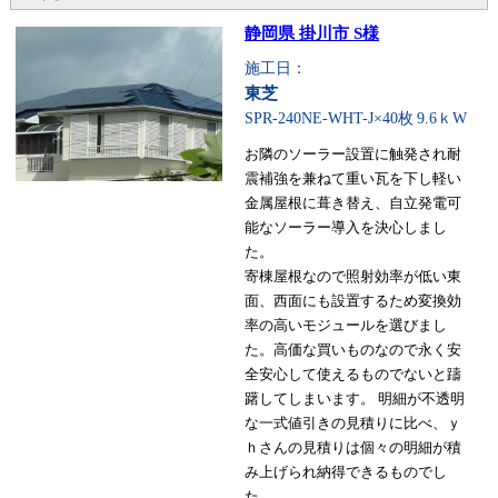
静岡県 掛川市 S様
施工日：
東芝
SPR-240NE-WHT-J×40枚
9.6ｋW
お隣のソーラー設置に触発され耐
震補強を兼ねて重い瓦を下し軽い
金属屋根に葺き替え、自立発電可
能なソーラー導入を決心しまし
た。
寄棟屋根なので照射効率が低い東
面、西面にも設置するため変換効
率の高いモジュールを選びまし
た。高価な買いものなので永く安
全安心して使えるものでないと躊
躇してしまいます。 明細が不透明
な一式値引きの見積りに比べ、ｙ
ｈさんの見積りは個々の明細が積
み上げられ納得できるものでし
た。