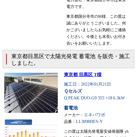
電力です。
東京都国分寺市のM様、この度は
誠にありがとうございました。何
かございましたらお気軽にご連絡
ください。今後とも末長いお付き
合いをお願いいたします。
東京都目黒区で太陽光発電 蓄電池 を販売・施工
しました。
東京都 目黒区 T様
施工日：2022年01月21日
Ｑセルズ
Q.PEAK DUO-G9 355 ×18
6.3kW
蓄電池
メーカー：
エネパワボ
品番：
LL3098HES-Y
この度は太陽光発電最安値発掘隊 yh