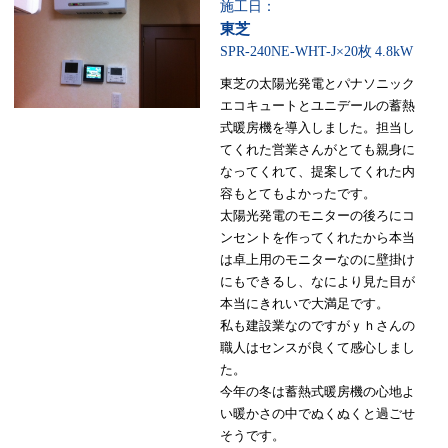
施工日：
東芝
SPR-240NE-WHT-J×20枚
4.8kW
東芝の太陽光発電とパナソニック
エコキュートとユニデールの蓄熱
式暖房機を導入しました。担当し
てくれた営業さんがとても親身に
なってくれて、提案してくれた内
容もとてもよかったです。
太陽光発電のモニターの後ろにコ
ンセントを作ってくれたから本当
は卓上用のモニターなのに壁掛け
にもできるし、なにより見た目が
本当にきれいで大満足です。
私も建設業なのですがｙｈさんの
職人はセンスが良くて感心しまし
た。
今年の冬は蓄熱式暖房機の心地よ
い暖かさの中でぬくぬくと過ごせ
そうです。