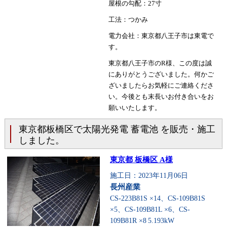
屋根の勾配：27寸
工法：つかみ
電力会社：東京都八王子市は東電で
す。
東京都八王子市のR様、この度は誠
にありがとうございました。何かご
ざいましたらお気軽にご連絡くださ
い。今後とも末長いお付き合いをお
願いいたします。
東京都板橋区で太陽光発電 蓄電池 を販売・施工
しました。
東京都 板橋区 A様
施工日：2023年11月06日
長州産業
CS-223B81S ×14、CS-109B81S
×5、CS-109B81L ×6、CS-
109B81R ×8
5.193kW