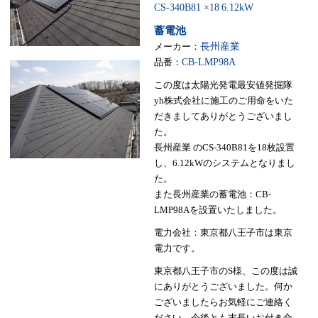
CS-340B81 ×18
6.12kW
蓄電池
メーカー：
長州産業
品番：
CB-LMP98A
この度は太陽光発電最安値発掘隊
yh株式会社に施工のご用命をいた
だきましてありがとうございまし
た。
長州産業 のCS-340B81を18枚設置
し、6.12kWのシステムとなりまし
た。
また長州産業の蓄電池：CB-
LMP98Aを設置いたしました。
電力会社：東京都八王子市は東京
電力です。
東京都八王子市のS様、この度は誠
にありがとうございました。何か
ございましたらお気軽にご連絡く
ださい。今後とも末長いお付き合