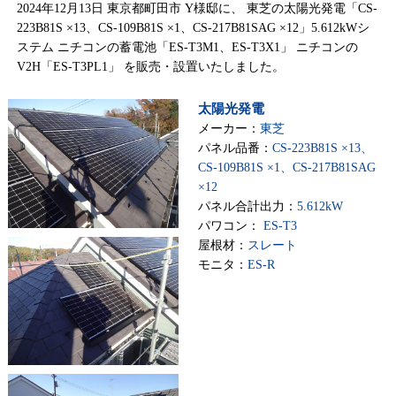
2024年12月13日 東京都町田市 Y様邸に、 東芝の太陽光発電「CS-
223B81S ×13、CS-109B81S ×1、CS-217B81SAG ×12」5.612kWシ
ステム ニチコンの蓄電池「ES-T3M1、ES-T3X1」 ニチコンの
V2H「ES-T3PL1」 を販売・設置いたしました。
太陽光発電
メーカー：
東芝
パネル品番：
CS-223B81S ×13、
CS-109B81S ×1、CS-217B81SAG
×12
パネル合計出力：
5.612kW
パワコン：
ES-T3
屋根材：
スレート
モニタ：
ES-R