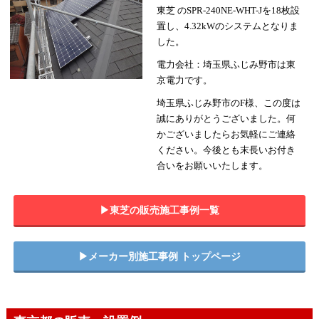
東芝 のSPR-240NE-WHT-Jを18枚設
置し、4.32kWのシステムとなりま
した。
電力会社：埼玉県ふじみ野市は東
京電力です。
埼玉県ふじみ野市のF様、この度は
誠にありがとうございました。何
かございましたらお気軽にご連絡
ください。今後とも末長いお付き
合いをお願いいたします。
▶︎東芝の販売施工事例一覧
▶︎メーカー別施工事例 トップページ