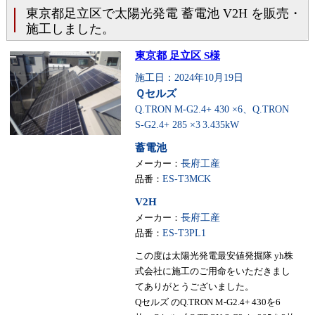
東京都足立区で太陽光発電 蓄電池 V2H を販売・
施工しました。
東京都 足立区 S様
施工日：2024年10月19日
Ｑセルズ
Q.TRON M-G2.4+ 430 ×6、Q.TRON
S-G2.4+ 285 ×3
3.435kW
蓄電池
メーカー：
長府工産
品番：
ES-T3MCK
V2H
メーカー：
長府工産
品番：
ES-T3PL1
この度は太陽光発電最安値発掘隊 yh株
式会社に施工のご用命をいただきまし
てありがとうございました。
Qセルズ のQ.TRON M-G2.4+ 430を6