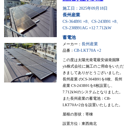
施工日：2025年09月18日
長州産業
CS-364B91 ×8、CS-243B91 ×8、
CS-238B91AG ×12
7.712kW
蓄電池
メーカー：
長州産業
品番：
CB-LKT70A ×2
この度は太陽光発電最安値発掘隊
yh株式会社に施工のご用命をいただ
きましてありがとうございました。
長州産業 のCS-364B91を8枚、長州
産業 CS-243B91を8枚設置し、
7.712kWのシステムとなりました。
また長州産業の蓄電池：CB-
LKT70A×2台を設置いたしました。
屋根の形状：寄棟
設置方位：東西南北