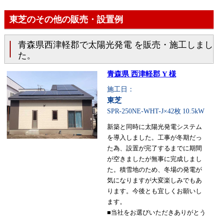
東芝のその他の販売・設置例
青森県西津軽郡で太陽光発電 を販売・施工しまし
た。
青森県 西津軽郡 Y 様
施工日：
東芝
SPR-250NE-WHT-J×42枚
10.5kW
新築と同時に太陽光発電システム
を導入しました。工事が冬期だっ
た為、設置が完了するまでに期間
が空きましたが無事に完成しまし
た。積雪地のため、冬場の発電が
気になりますが大変楽しみでもあ
ります。今後とも宜しくお願いし
ます。
■当社をお選びいただきありがとう