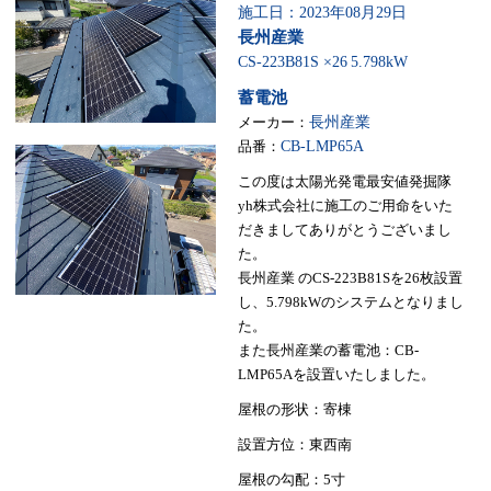
施工日：2023年08月29日
長州産業
CS-223B81S ×26
5.798kW
蓄電池
メーカー：
長州産業
品番：
CB-LMP65A
この度は太陽光発電最安値発掘隊
yh株式会社に施工のご用命をいた
だきましてありがとうございまし
た。
長州産業 のCS-223B81Sを26枚設置
し、5.798kWのシステムとなりまし
た。
また長州産業の蓄電池：CB-
LMP65Aを設置いたしました。
屋根の形状：寄棟
設置方位：東西南
屋根の勾配：5寸