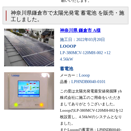
願いいたします。
神奈川県鎌倉市で太陽光発電 蓄電池 を販売・施
工しました。
神奈川県 鎌倉市 A様
施工日：2022年03月20日
LOOOP
LP-380MCV-120MH-002 ×12
4.56kW
蓄電池
メーカー：
Looop
品番：
LPHNDB0040-0101
この度は太陽光発電最安値発掘隊 yh
株式会社に施工のご用命をいただき
ましてありがとうございました。
LooopのLP-380MCV-120MH-002を12
枚設置し、4.56kWのシステムとなり
ました。
またLooopの蓄電池：LPHNDB0040-