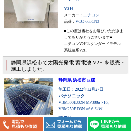
V2H
メーカー：
ニチコン
品番：
VCG-663CN3
■この度は当社をお選びいただきま
してありがとうございます■
ニチコンV2Hスタンダードモデル
系統連系V2H
静岡県浜松市で太陽光発電 蓄電池 V2H を販売・
施工しました。
静岡県 浜松市 K様
施工日：2022年12月27日
パナソニック
VBM300EJ02N MP300α ×16、
VBM250EJ03N ×6
6.3kW
蓄電池
メーカー：
ニチコン