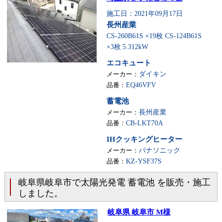
施工日：2021年09月17日
長州産業
CS-260B61S ×19枚 CS-124B61S
×3枚
5.312kW
エコキュート
メーカー：
ダイキン
品番：
EQ46VFV
蓄電池
メーカー：
長州産業
品番：
CB-LKT70A
IHクッキングヒーター
メーカー：
パナソニック
品番：
KZ-YSF37S
岐阜県岐阜市で太陽光発電 蓄電池 を販売・施工
しました。
岐阜県 岐阜市 M様