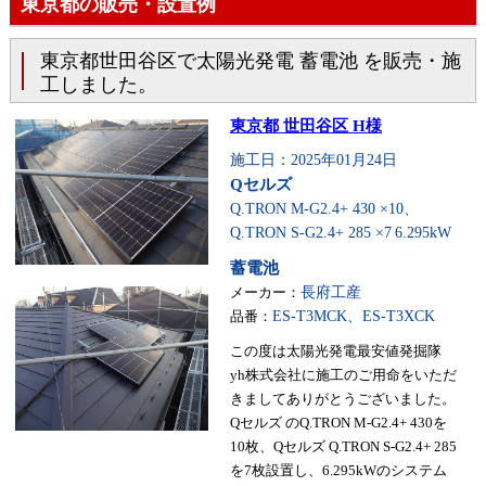
東京都の販売・設置例
東京都世田谷区で太陽光発電 蓄電池 を販売・施
工しました。
東京都 世田谷区 H様
施工日：2025年01月24日
Qセルズ
Q.TRON M-G2.4+ 430 ×10、
Q.TRON S-G2.4+ 285 ×7
6.295kW
蓄電池
メーカー：
長府工産
品番：
ES-T3MCK、ES-T3XCK
この度は太陽光発電最安値発掘隊
yh株式会社に施工のご用命をいただ
きましてありがとうございました。
Qセルズ のQ.TRON M-G2.4+ 430を
10枚、Qセルズ Q.TRON S-G2.4+ 285
を7枚設置し、6.295kWのシステム