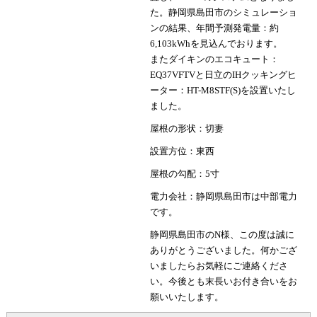
た。静岡県島田市のシミュレーショ
ンの結果、年間予測発電量：約
6,103kWhを見込んでおります。
またダイキンのエコキュート：
EQ37VFTVと日立のIHクッキングヒ
ーター：HT-M8STF(S)を設置いたし
ました。
屋根の形状：切妻
設置方位：東西
屋根の勾配：5寸
電力会社：静岡県島田市は中部電力
です。
静岡県島田市のN様、この度は誠に
ありがとうございました。何かござ
いましたらお気軽にご連絡くださ
い。今後とも末長いお付き合いをお
願いいたします。