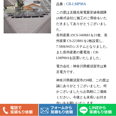
品番：
CB-LMP98A
この度は太陽光発電最安値発掘隊
yh株式会社に施工のご用命をいた
だきましてありがとうございまし
た。
長州産業 のCS-340B81を21枚、長
州産業 CS-223B81を2枚設置し、
7.586kWのシステムとなりました。
また長州産業の蓄電池：CB-
LMP98Aを設置いたしました。
電力会社：神奈川県横須賀市は東
京電力です。
神奈川県横須賀市のH様、この度は
誠にありがとうございました。何
かございましたらお気軽にご連絡
ください。今後とも末長いお付き
合いをお願いいたします。
東京都大田区で太陽光発電 蓄電池 を販売・施工