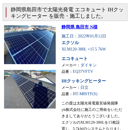
静岡県島田市で太陽光発電 エコキュート IHクッ
キングヒーター を販売・施工しました。
静岡県 島田市 N様
施工日：2022年01月12日
エクソル
XLM120-380L ×15
5.7kW
エコキュート
メーカー：
ダイキン
品番：
EQ37VFTV
IHクッキングヒーター
メーカー：
日立
品番：
HT-M8STF(S)
この度は太陽光発電最安値発掘隊
yh株式会社に施工のご用命をいただ
きましてありがとうございました。
エクソルのXLM120-380Lを15枚設
置し、5.7kWのシステムとなりまし