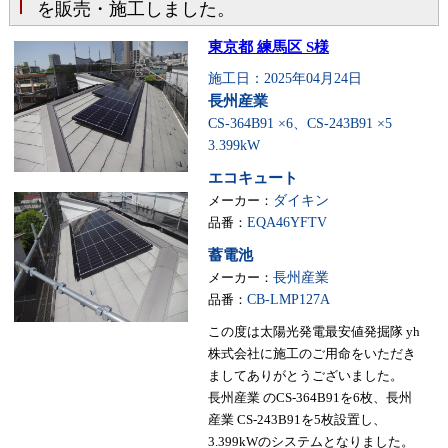
を販売・施工しました。
東京都 練馬区 S様
施工日：2025年04月24日
長州産業
CS-364B91 ×6、CS-243B91 ×5
3.399kW
エコキュート
メーカー：
ダイキン
品番：
EQA46YFTV
蓄電池
メーカー：
長州産業
品番：
CB-LMP127A
この度は太陽光発電最安値発掘隊 yh
株式会社に施工のご用命をいただき
ましてありがとうございました。
長州産業 のCS-364B91を6枚、長州
産業 CS-243B91を5枚設置し、
3.399kWのシステムとなりました。