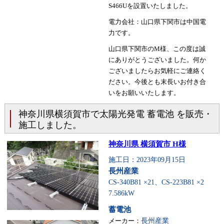
S466Uを設置いたしました。
電力会社：山口県下関市は中国電
力です。
山口県下関市のM様、この度は誠
にありがとうございました。何か
ございましたらお気軽にご連絡く
ださい。今後とも末長いお付き合
いをお願いいたします。
神奈川県横須賀市で太陽光発電 蓄電池 を販売・
施工しました。
神奈川県 横須賀市 H様
施工日：2023年09月15日
長州産業
CS-340B81 ×21、CS-223B81 ×2
7.586kW
蓄電池
メーカー：
長州産業