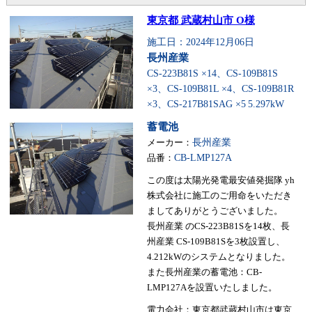
東京都 武蔵村山市 O様
施工日：2024年12月06日
長州産業
CS-223B81S ×14、CS-109B81S
×3、CS-109B81L ×4、CS-109B81R
×3、CS-217B81SAG ×5
5.297kW
蓄電池
メーカー：
長州産業
品番：
CB-LMP127A
この度は太陽光発電最安値発掘隊 yh
株式会社に施工のご用命をいただき
ましてありがとうございました。
長州産業 のCS-223B81Sを14枚、長
州産業 CS-109B81Sを3枚設置し、
4.212kWのシステムとなりました。
また長州産業の蓄電池：CB-
LMP127Aを設置いたしました。
電力会社：東京都武蔵村山市は東京