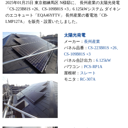
2025年01月25日 東京都練馬区 N様邸に、 長州産業の太陽光発電
「CS-223B81S ×26、CS-109B81S ×3」6.125kWシステム ダイキン
のエコキュート「EQA46YFTV」 長州産業の蓄電池「CB-
LMP127A」 を販売・設置いたしました。
太陽光発電
メーカー：
長州産業
パネル品番：
CS-223B81S ×26、
CS-109B81S ×3
パネル合計出力：
6.125kW
パワコン：
PCS-RP1A
屋根材：
スレート
モニタ：
RC-307A