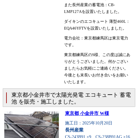
また長州産業の蓄電池：CB-
LMP127Aを設置いたしました。
ダイキンのエコキュート 薄型460L：
EQA46YFTVを設置いたしました。
電力会社：東京都練馬区は東京電力
です。
東京都練馬区のS様、この度は誠にあ
りがとうございました。何かござい
ましたらお気軽にご連絡ください。
今後とも末長いお付き合いをお願い
いたします。
東京都小金井市で太陽光発電 エコキュート 蓄電
池 を販売・施工しました。
東京都 小金井市 W様
施工日：2025年10月20日
長州産業
CS-243B91 ×9、CS-238B91AG ×16