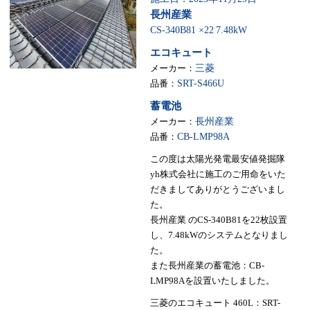
長州産業
CS-340B81 ×22
7.48kW
エコキュート
メーカー：
三菱
品番：
SRT-S466U
蓄電池
メーカー：
長州産業
品番：
CB-LMP98A
この度は太陽光発電最安値発掘隊
yh株式会社に施工のご用命をいた
だきましてありがとうございまし
た。
長州産業 のCS-340B81を22枚設置
し、7.48kWのシステムとなりまし
た。
また長州産業の蓄電池：CB-
LMP98Aを設置いたしました。
三菱のエコキュート 460L：SRT-