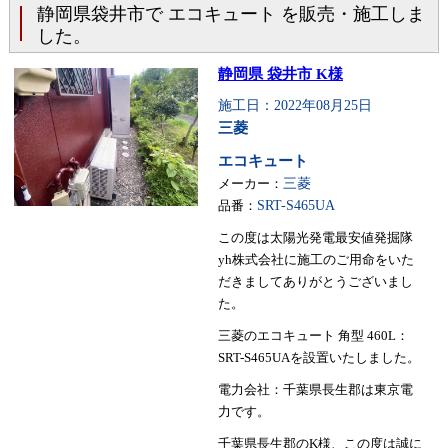
静岡県袋井市で エコキュート を販売・施工しま
した。
静岡県 袋井市 K様
施工日：2022年08月25日
三菱
エコキュート
メーカー：
三菱
品番：
SRT-S465UA
この度は太陽光発電最安値発掘隊
yh株式会社に施工のご用命をいた
だきましてありがとうございまし
た。
三菱のエコキュート 角型 460L：
SRT-S465UAを設置いたしました。
電力会社：千葉県長生郡は東京電
力です。
千葉県長生郡のK様、この度は誠に