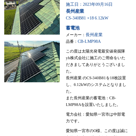
施工日：2023年09月16日
長州産業
CS-340B81 ×18
6.12kW
蓄電池
メーカー：
長州産業
品番：
CB-LMP98A
この度は太陽光発電最安値発掘隊
yh株式会社に施工のご用命をいた
だきましてありがとうございまし
た。
長州産業 のCS-340B81を18枚設置
し、6.12kWのシステムとなりまし
た。
また長州産業の蓄電池：CB-
LMP98Aを設置いたしました。
電力会社：愛知県一宮市は中部電
力です。
愛知県一宮市のO様、この度は誠に