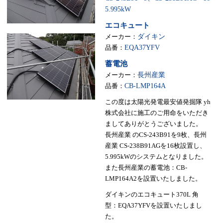
5.995kW
エコキュート
メーカー：
ダイキン
品番：
EQA37YFV
蓄電池
メーカー：
長州産業
品番：
CB-LMP164A
この度は太陽光発電最安値発掘隊 yh
株式会社に施工のご用命をいただき
ましてありがとうございました。
長州産業 のCS-243B91を9枚、長州
産業 CS-238B91AGを16枚設置し、
5.995kWのシステムとなりました。
また長州産業の蓄電池：CB-
LMP164A2を設置いたしました。
ダイキンのエコキュート370L 角
型：EQA37YFVを設置いたしまし
た。