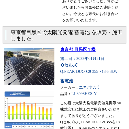
ありがとうございました。何かご
ざいましたらお気軽にご連絡くだ
さい。今後とも末長いお付き合い
をお願いいたします。
東京都目黒区で太陽光発電 蓄電池 を販売・施工
しました。
東京都 目黒区 T様
施工日：2022年01月21日
Ｑセルズ
Q.PEAK DUO-G9 355 ×18
6.3kW
蓄電池
メーカー：
エネパワボ
品番：
LL3098HES-Y
この度は太陽光発電最安値発掘隊 yh
株式会社に施工のご用命をいただき
ましてありがとうございました。
QセルズのQ.PEAK DUO-G9 355を18
枚設置し、6.39kWのシステムとなり