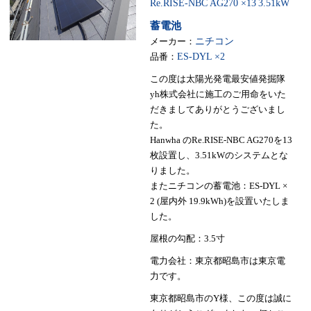
Re.RISE-NBC AG270 ×13
3.51kW
蓄電池
メーカー：
ニチコン
品番：
ES-DYL ×2
この度は太陽光発電最安値発掘隊
yh株式会社に施工のご用命をいた
だきましてありがとうございまし
た。
Hanwha のRe.RISE-NBC AG270を13
枚設置し、3.51kWのシステムとな
りました。
またニチコンの蓄電池：ES-DYL ×
2 (屋内外 19.9kWh)を設置いたしま
した。
屋根の勾配：3.5寸
電力会社：東京都昭島市は東京電
力です。
東京都昭島市のY様、この度は誠に