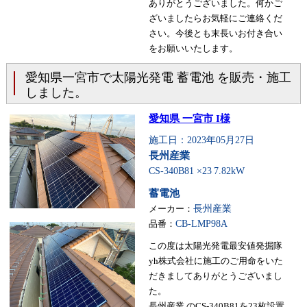
ありがとうございました。何かご
ざいましたらお気軽にご連絡くだ
さい。今後とも末長いお付き合い
をお願いいたします。
愛知県一宮市で太陽光発電 蓄電池 を販売・施工
しました。
愛知県 一宮市 I様
施工日：2023年05月27日
長州産業
CS-340B81 ×23
7.82kW
蓄電池
メーカー：
長州産業
品番：
CB-LMP98A
この度は太陽光発電最安値発掘隊
yh株式会社に施工のご用命をいた
だきましてありがとうございまし
た。
長州産業 のCS-340B81を23枚設置