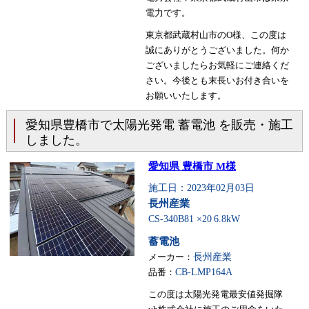
電力です。
東京都武蔵村山市のO様、この度は
誠にありがとうございました。何か
ございましたらお気軽にご連絡くだ
さい。今後とも末長いお付き合いを
お願いいたします。
愛知県豊橋市で太陽光発電 蓄電池 を販売・施工
しました。
愛知県 豊橋市 M様
施工日：2023年02月03日
長州産業
CS-340B81 ×20
6.8kW
蓄電池
メーカー：
長州産業
品番：
CB-LMP164A
この度は太陽光発電最安値発掘隊