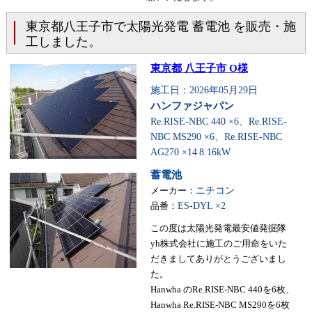
東京都八王子市で太陽光発電 蓄電池 を販売・施
工しました。
東京都 八王子市 O様
施工日：2026年05月29日
ハンファジャパン
Re.RISE-NBC 440 ×6、Re.RISE-
NBC MS290 ×6、Re.RISE-NBC
AG270 ×14
8.16kW
蓄電池
メーカー：
ニチコン
品番：
ES-DYL ×2
この度は太陽光発電最安値発掘隊
yh株式会社に施工のご用命をいた
だきましてありがとうございまし
た。
Hanwha のRe.RISE-NBC 440を6枚、
Hanwha Re.RISE-NBC MS290を6枚