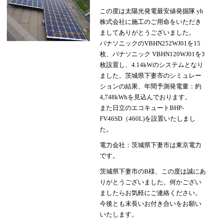
この度は太陽光発電最安値発掘隊 yh
株式会社に施工のご用命をいただき
ましてありがとうございました。
パナソニックのVBHN252WJ01を15
枚、パナソニック VBHN120WJ01を3
枚設置し、4.14kWのシステムとなり
ました。茨城県下妻市のシミュレー
ションの結果、年間予測発電量：約
4,748kWhを見込んでおります。
また日立のエコキュートBHP-
FV46SD（460L)を設置いたしまし
た。
電力会社：茨城県下妻市は東京電力
です。
茨城県下妻市のB様、この度は誠にあ
りがとうございました。何かござい
ましたらお気軽にご連絡ください。
今後とも末長いお付き合いをお願い
いたします。