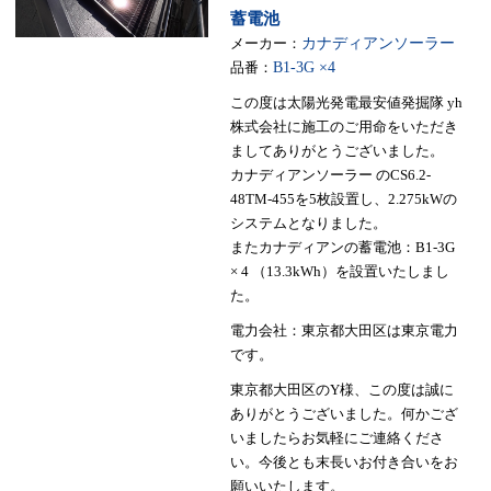
蓄電池
メーカー：
カナディアンソーラー
品番：
B1-3G ×4
この度は太陽光発電最安値発掘隊 yh
株式会社に施工のご用命をいただき
ましてありがとうございました。
カナディアンソーラー のCS6.2-
48TM-455を5枚設置し、2.275kWの
システムとなりました。
またカナディアンの蓄電池：B1-3G
× 4 （13.3kWh）を設置いたしまし
た。
電力会社：東京都大田区は東京電力
です。
東京都大田区のY様、この度は誠に
ありがとうございました。何かござ
いましたらお気軽にご連絡くださ
い。今後とも末長いお付き合いをお
願いいたします。