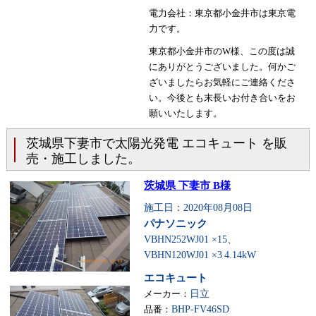
電力会社：東京都小金井市は東京電
力です。
東京都小金井市のW様、この度は誠
にありがとうございました。何かご
ざいましたらお気軽にご連絡くださ
い。今後とも末長いお付き合いをお
願いいたします。
茨城県下妻市で太陽光発電 エコキュート を販
売・施工しました。
茨城県 下妻市 B様
施工日：2020年08月08日
パナソニック
VBHN252WJ01 ×15、
VBHN120WJ01 ×3
4.14kW
エコキュート
メーカー：
日立
品番：
BHP-FV46SD