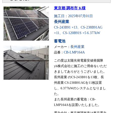
東京都 調布市 K様
施工日：2025年07月01日
長州産業
CS-243B91 ×13、CS-238B91AG
×11、CS-120B91S ×5
6.377kW
蓄電池
メーカー：
長州産業
品番：
CB-LMP164A
この度は太陽光発電最安値発掘隊
yh株式会社に施工のご用命をいただ
きましてありがとうございました。
長州産業 のCS-243B91を13枚、長
州産業 CS-238B91AGを11枚設置
し、6.377kWのシステムとなりまし
た。
また長州産業の蓄電池：CB-
LMP164Aを設置いたしました。
電力会社：東京都調布市は東京電力