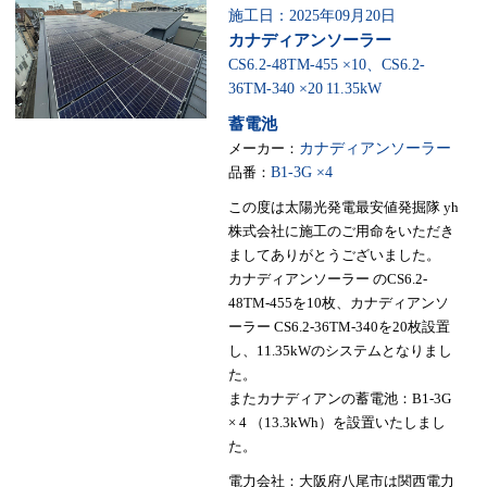
施工日：2025年09月20日
カナディアンソーラー
CS6.2-48TM-455 ×10、CS6.2-
36TM-340 ×20
11.35kW
蓄電池
メーカー：
カナディアンソーラー
品番：
B1-3G ×4
この度は太陽光発電最安値発掘隊 yh
株式会社に施工のご用命をいただき
ましてありがとうございました。
カナディアンソーラー のCS6.2-
48TM-455を10枚、カナディアンソ
ーラー CS6.2-36TM-340を20枚設置
し、11.35kWのシステムとなりまし
た。
またカナディアンの蓄電池：B1-3G
× 4 （13.3kWh）を設置いたしまし
た。
電力会社：大阪府八尾市は関西電力