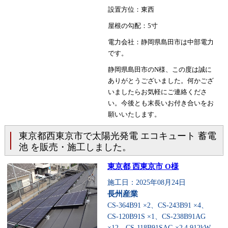
設置方位：東西
屋根の勾配：5寸
電力会社：静岡県島田市は中部電力
です。
静岡県島田市のN様、この度は誠に
ありがとうございました。何かござ
いましたらお気軽にご連絡くださ
い。今後とも末長いお付き合いをお
願いいたします。
東京都西東京市で太陽光発電 エコキュート 蓄電
池 を販売・施工しました。
東京都 西東京市 O様
施工日：2025年08月24日
長州産業
CS-364B91 ×2、CS-243B91 ×4、
CS-120B91S ×1、CS-238B91AG
×12、CS-118B91SAG ×2
4.912kW