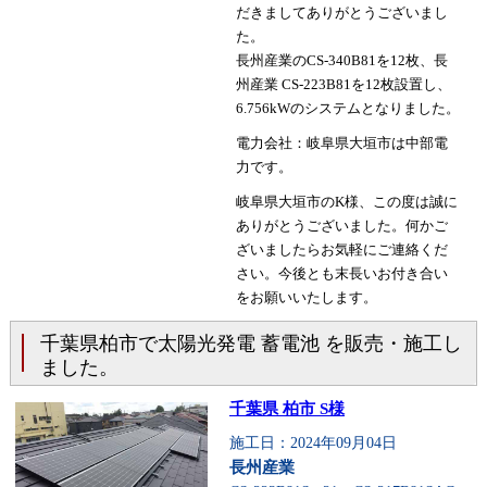
だきましてありがとうございまし
た。
長州産業のCS-340B81を12枚、長
州産業 CS-223B81を12枚設置し、
6.756kWのシステムとなりました。
電力会社：岐阜県大垣市は中部電
力です。
岐阜県大垣市のK様、この度は誠に
ありがとうございました。何かご
ざいましたらお気軽にご連絡くだ
さい。今後とも末長いお付き合い
をお願いいたします。
千葉県柏市で太陽光発電 蓄電池 を販売・施工し
ました。
千葉県 柏市 S様
施工日：2024年09月04日
長州産業