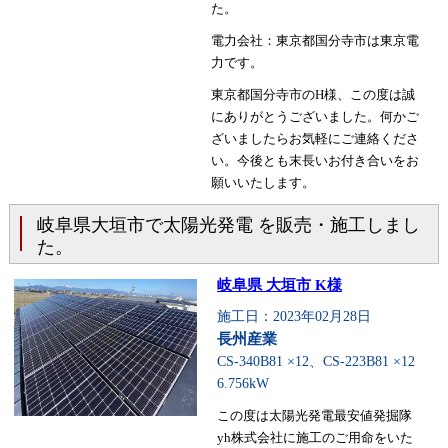
た。
電力会社：東京都国分寺市は東京電
力です。
東京都国分寺市のH様、この度は誠
にありがとうございました。何かご
ざいましたらお気軽にご連絡くださ
い。今後とも末長いお付き合いをお
願いいたします。
岐阜県大垣市で太陽光発電 を販売・施工しまし
た。
岐阜県 大垣市 K様
施工日：2023年02月28日
長州産業
CS-340B81 ×12、CS-223B81 ×12
6.756kW
この度は太陽光発電最安値発掘隊
yh株式会社に施工のご用命をいた