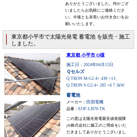
ありがとうございました。何かござ
いましたらお気軽にご連絡くださ
い。今後とも末長いお付き合いをお
願いいたします。
東京都小平市で太陽光発電 蓄電池 を販売・施工
しました。
東京都 小平市 O様
施工日：2024年04月12日
Ｑセルズ
Q.TRON M-G2.4+ 430 ×13、
Q.TRON S-G2.4+ 285 ×6
7.3kW
蓄電池
メーカー：
田淵電機
品番：
EOF-LB70-TK
この度は太陽光発電最安値発掘隊
yh株式会社に施工のご用命をいた
だきましてありがとうございまし