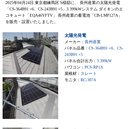
2025年04月24日 東京都練馬区 S様邸に、 長州産業の太陽光発電
「CS-364B91 ×6、CS-243B91 ×5」3.399kWシステム ダイキンのエ
コキュート「EQA46YFTV」 長州産業の蓄電池「CB-LMP127A」
を販売・設置いたしました。
太陽光発電
メーカー：
長州産業
パネル品番：
CS-364B91 ×6、CS-
243B91 ×5
パネル合計出力：
3.399kW
パワコン：
PCS-RP1A
屋根材：
スレート
モニタ：
RC-307A