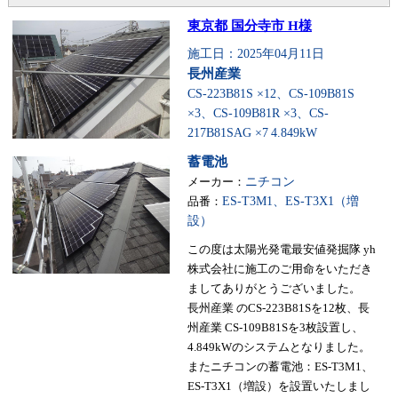
東京都 国分寺市 H様
施工日：2025年04月11日
長州産業
CS-223B81S ×12、CS-109B81S
×3、CS-109B81R ×3、CS-
217B81SAG ×7
4.849kW
蓄電池
メーカー：
ニチコン
品番：
ES-T3M1、ES-T3X1（増
設）
この度は太陽光発電最安値発掘隊 yh
株式会社に施工のご用命をいただき
ましてありがとうございました。
長州産業 のCS-223B81Sを12枚、長
州産業 CS-109B81Sを3枚設置し、
4.849kWのシステムとなりました。
またニチコンの蓄電池：ES-T3M1、
ES-T3X1（増設）を設置いたしまし