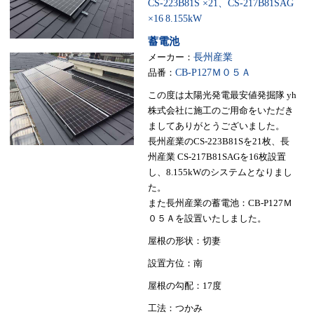
CS-223B81S ×21、CS-217B81SAG
×16
8.155kW
蓄電池
メーカー：
長州産業
品番：
CB-P127Ｍ０５Ａ
この度は太陽光発電最安値発掘隊 yh
株式会社に施工のご用命をいただき
ましてありがとうございました。
長州産業のCS-223B81Sを21枚、長
州産業 CS-217B81SAGを16枚設置
し、8.155kWのシステムとなりまし
た。
また長州産業の蓄電池：CB-P127Ｍ
０５Ａを設置いたしました。
屋根の形状：切妻
設置方位：南
屋根の勾配：17度
工法：つかみ