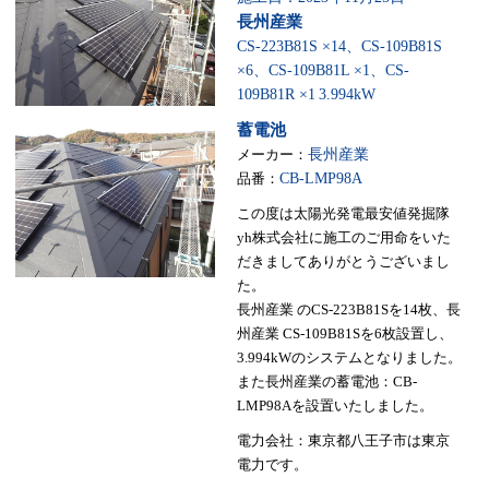
長州産業
CS-223B81S ×14、CS-109B81S
×6、CS-109B81L ×1、CS-
109B81R ×1
3.994kW
蓄電池
メーカー：
長州産業
品番：
CB-LMP98A
この度は太陽光発電最安値発掘隊
yh株式会社に施工のご用命をいた
だきましてありがとうございまし
た。
長州産業 のCS-223B81Sを14枚、長
州産業 CS-109B81Sを6枚設置し、
3.994kWのシステムとなりました。
また長州産業の蓄電池：CB-
LMP98Aを設置いたしました。
電力会社：東京都八王子市は東京
電力です。