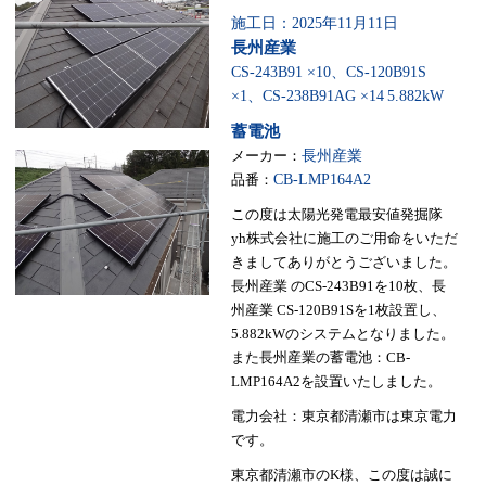
施工日：2025年11月11日
長州産業
CS-243B91 ×10、CS-120B91S
×1、CS-238B91AG ×14
5.882kW
蓄電池
メーカー：
長州産業
品番：
CB-LMP164A2
この度は太陽光発電最安値発掘隊
yh株式会社に施工のご用命をいただ
きましてありがとうございました。
長州産業 のCS-243B91を10枚、長
州産業 CS-120B91Sを1枚設置し、
5.882kWのシステムとなりました。
また長州産業の蓄電池：CB-
LMP164A2を設置いたしました。
電力会社：東京都清瀬市は東京電力
です。
東京都清瀬市のK様、この度は誠に