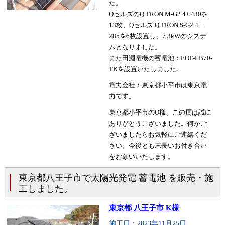
た。
QセルズのQ.TRON M-G2.4+ 430を
13枚、Qセルズ Q.TRON S-G2.4+
285を6枚設置し、7.3kWのシステ
ムとなりました。
また田淵電機の蓄電池：EOF-LB70-
TKを設置いたしました。
電力会社：東京都小平市は東京電
力です。
東京都小平市のO様、この度は誠に
ありがとうございました。何かご
ざいましたらお気軽にご連絡くだ
さい。今後とも末長いお付き合い
をお願いいたします。
東京都八王子市で太陽光発電 蓄電池 を販売・施
工しました。
東京都 八王子市 K様
施工日：2023年11月25日