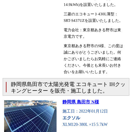
14.9kWh)を設置いたしました。
三菱のエコキュート430L薄型：
SRT-S437UZを設置いたしました。
電力会社：東京都あきる野市は東
京電力です。
東京都あきる野市のS様、この度は
誠にありがとうございました。何
かございましたらお気軽にご連絡
ください。今後とも末長いお付き
合いをお願いいたします。
静岡県島田市で太陽光発電 エコキュート IHクッ
キングヒーター を販売・施工しました。
静岡県 島田市 N様
施工日：2022年01月12日
エクソル
XLM120-380L ×15
5.7kW