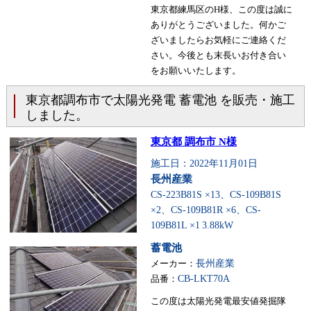
東京都練馬区のH様、この度は誠に
ありがとうございました。何かご
ざいましたらお気軽にご連絡くだ
さい。今後とも末長いお付き合い
をお願いいたします。
東京都調布市で太陽光発電 蓄電池 を販売・施工
しました。
東京都 調布市 N様
施工日：2022年11月01日
長州産業
CS-223B81S ×13、CS-109B81S
×2、CS-109B81R ×6、CS-
109B81L ×1
3.88kW
蓄電池
メーカー：
長州産業
品番：
CB-LKT70A
この度は太陽光発電最安値発掘隊