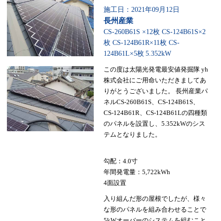
施工日：2021年09月12日
長州産業
CS-260B61S ×12枚 CS-124B61S×2
枚 CS-124B61R×11枚 CS-
124B61L×5枚
5.352kW
この度は太陽光発電最安値発掘隊 yh
株式会社にご用命いただきましてあ
りがとうございました。 長州産業パ
ネルCS-260B61S、CS-124B61S、
CS-124B61R、CS-124B61Lの四種類
のパネルを設置し、5.352kWのシス
テムとなりました。
勾配：4.0寸
年間発電量：5,722kWh
4面設置
入り組んだ形の屋根でしたが、様々
な形のパネルを組み合わせることで
5kWオーバーのシステムを組むこと