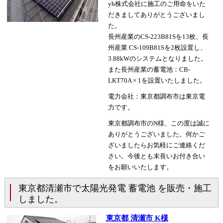
yh株式会社に施工のご用命をいた
だきましてありがとうございまし
た。
長州産業のCS-223B81Sを13枚、長
州産業 CS-109B81Sを2枚設置し、
3.88kWのシステムとなりました。
また長州産業の蓄電池：CB-
LKT70A × 1を設置いたしました。
電力会社：東京都調布市は東京電
力です。
東京都調布市のN様、この度は誠に
ありがとうございました。何かご
ざいましたらお気軽にご連絡くだ
さい。今後とも末長いお付き合い
をお願いいたします。
東京都清瀬市で太陽光発電 蓄電池 を販売・施工
しました。
東京都 清瀬市 K様