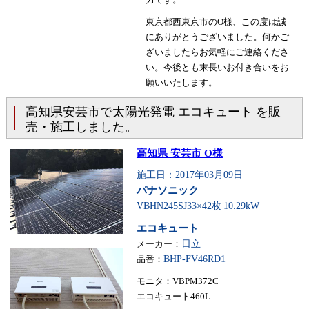
東京都西東京市のO様、この度は誠
にありがとうございました。何かご
ざいましたらお気軽にご連絡くださ
い。今後とも末長いお付き合いをお
願いいたします。
高知県安芸市で太陽光発電 エコキュート を販
売・施工しました。
高知県 安芸市 O様
施工日：2017年03月09日
パナソニック
VBHN245SJ33×42枚
10.29kW
エコキュート
メーカー：
日立
品番：
BHP-FV46RD1
モニタ：VBPM372C
エコキュート460L