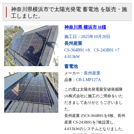
神奈川県横浜市で太陽光発電 蓄電池 を販売・施
工しました。
神奈川県 横浜市 H様
施工日：2025年10月20日
長州産業
CS-364B91 ×8、CS-243B91 ×7
4.613kW
蓄電池
メーカー：
長州産業
品番：
CB-LMP127A
この度は太陽光発電最安値発掘隊
yh株式会社に施工のご用命をいた
だきましてありがとうございまし
た。
長州産業 のCS-364B91を8枚、長州
産業 CS-243B91を7枚設置し、
4.613kWのシステムとなりました。