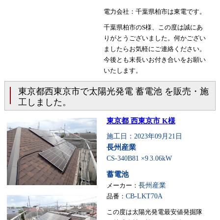
電力会社：千葉県柏市は東電です。
千葉県柏市のS様、この度は誠にあ
りがとうございました。何かござい
ましたらお気軽にご連絡ください。
今後とも末長いお付き合いをお願い
いたします。
東京都西東京市で太陽光発電 蓄電池 を販売・施
工しました。
東京都 西東京市 K様
施工日：2023年09月21日
長州産業
CS-340B81 ×9
3.06kW
蓄電池
メーカー：
長州産業
品番：
CB-LKT70A
この度は太陽光発電最安値発掘隊