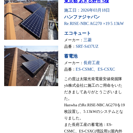
東京都 あきる野市 S様
施工日：2026年03月18日
ハンファジャパン
Re.RISE-NBC AG270 ×19
5.13kW
エコキュート
メーカー：
三菱
品番：
SRT-S437UZ
蓄電池
メーカー：
長府工産
品番：
ES-CSMC、ES-CSXC
この度は太陽光発電最安値発掘隊
yh株式会社に施工のご用命をいた
だきましてありがとうございまし
た。
Hanwha のRe.RISE-NBC AG270を19
枚設置し、5.13kWのシステムとな
りました。
また長府工産の蓄電池：ES-
CSMC、ES-CSXC(増設用) (屋内外