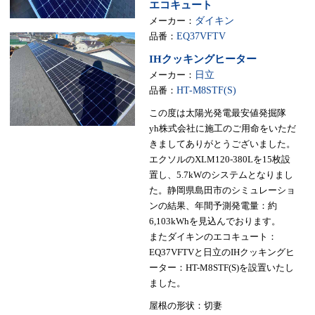
エコキュート
メーカー：
ダイキン
品番：
EQ37VFTV
IHクッキングヒーター
メーカー：
日立
品番：
HT-M8STF(S)
この度は太陽光発電最安値発掘隊
yh株式会社に施工のご用命をいただ
きましてありがとうございました。
エクソルのXLM120-380Lを15枚設
置し、5.7kWのシステムとなりまし
た。静岡県島田市のシミュレーショ
ンの結果、年間予測発電量：約
6,103kWhを見込んでおります。
またダイキンのエコキュート：
EQ37VFTVと日立のIHクッキングヒ
ーター：HT-M8STF(S)を設置いたし
ました。
屋根の形状：切妻