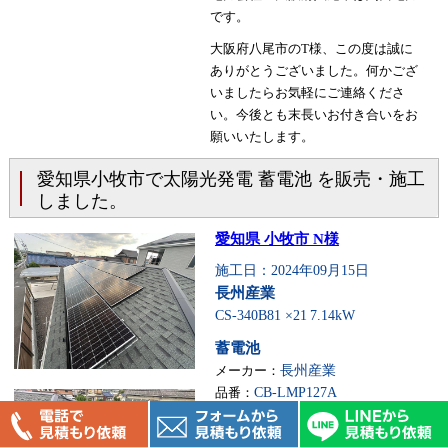
です。
大阪府八尾市のT様、この度は誠に
ありがとうございました。何かござ
いましたらお気軽にご連絡くださ
い。今後とも末長いお付き合いをお
願いいたします。
愛知県小牧市で太陽光発電 蓄電池 を販売・施工
しました。
愛知県 小牧市 N様
施工日：2024年09月15日
長州産業
CS-340B81 ×21
7.14kW
蓄電池
メーカー：
長州産業
品番：
CB-LMP127A
この度は太陽光発電最安値発掘隊
yh株式会社に施工のご用命をいた