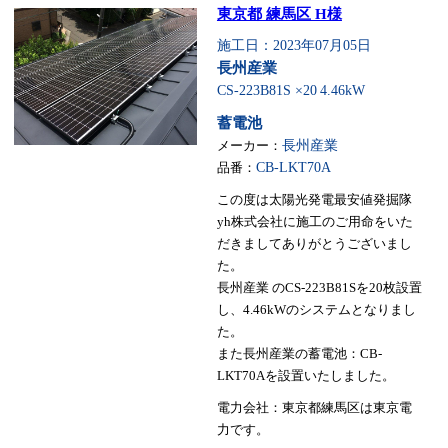
東京都 練馬区 H様
施工日：2023年07月05日
長州産業
CS-223B81S ×20
4.46kW
蓄電池
メーカー：
長州産業
品番：
CB-LKT70A
この度は太陽光発電最安値発掘隊
yh株式会社に施工のご用命をいた
だきましてありがとうございまし
た。
長州産業 のCS-223B81Sを20枚設置
し、4.46kWのシステムとなりまし
た。
また長州産業の蓄電池：CB-
LKT70Aを設置いたしました。
電力会社：東京都練馬区は東京電
力です。