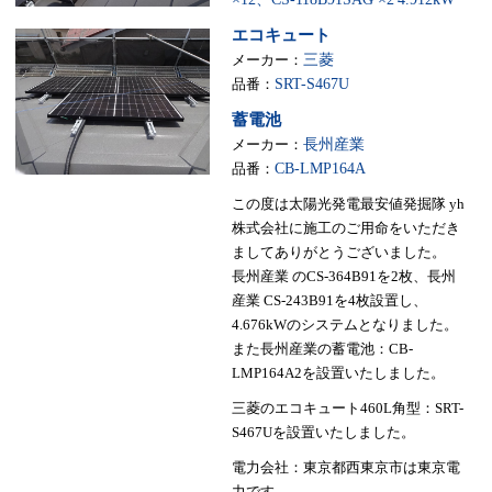
エコキュート
メーカー：
三菱
品番：
SRT-S467U
蓄電池
メーカー：
長州産業
品番：
CB-LMP164A
この度は太陽光発電最安値発掘隊 yh
株式会社に施工のご用命をいただき
ましてありがとうございました。
長州産業 のCS-364B91を2枚、長州
産業 CS-243B91を4枚設置し、
4.676kWのシステムとなりました。
また長州産業の蓄電池：CB-
LMP164A2を設置いたしました。
三菱のエコキュート460L角型：SRT-
S467Uを設置いたしました。
電力会社：東京都西東京市は東京電
力です。