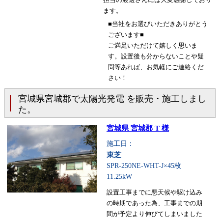
ます。
■当社をお選びいただきありがとう
ございます■
ご満足いただけて嬉しく思いま
す。設置後も分からないことや疑
問等あれば、お気軽にご連絡くだ
さい！
宮城県宮城郡で太陽光発電 を販売・施工しまし
た。
宮城県 宮城郡 T 様
施工日：
東芝
SPR-250NE-WHT-J×45枚
11.25kW
設置工事までに悪天候や駆け込み
の時期であった為、工事までの期
間が予定より伸びてしまいました