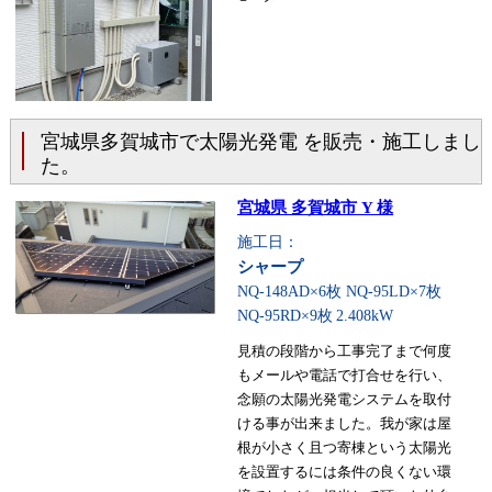
宮城県多賀城市で太陽光発電 を販売・施工しまし
た。
宮城県 多賀城市 Y 様
施工日：
シャープ
NQ-148AD×6枚 NQ-95LD×7枚
NQ-95RD×9枚
2.408kW
見積の段階から工事完了まで何度
もメールや電話で打合せを行い、
念願の太陽光発電システムを取付
ける事が出来ました。我が家は屋
根が小さく且つ寄棟という太陽光
を設置するには条件の良くない環