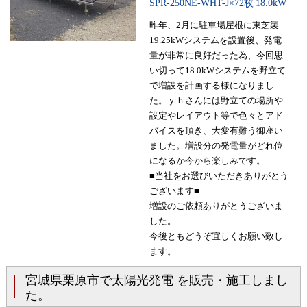
SPR-250NE-WHT-J×72枚
18.0kW
昨年、2月に駐車場屋根に東芝製
19.25kWシステムを設置後、発電
量が非常に良好だった為、今回思
い切って18.0kWシステムを野立て
で増設を計画する様になりまし
た。ｙｈさんには野立ての場所や
設定やレイアウト等で色々とアド
バイスを頂き、大変有難う御座い
ました。増設分の発電量がどれ位
になるか今から楽しみです。
■当社をお選びいただきありがとう
ございます■
増設のご依頼ありがとうございま
した。
今後ともどうぞ宜しくお願い致し
ます。
宮城県栗原市で太陽光発電 を販売・施工しまし
た。