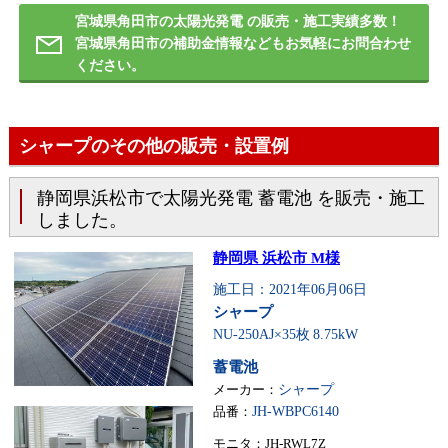
宮城県角田市の太陽光発電 の販売・施工実績多数！
宮城県角田市の補助金情報などもお気軽にお問合わせ
ください。
シャープのその他の販売・設置例
静岡県浜松市で太陽光発電 蓄電池 を販売・施工
しました。
静岡県 浜松市 M様
施工日：2021年06月06日
シャープ
NU-250AJ×35枚
8.75kW
蓄電池
メーカー：
シャープ
品番：
JH-WBPC6140
モニタ：JH-RWL7Z