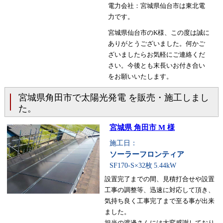
電力会社：宮城県仙台市は東北電
力です。
宮城県仙台市のK様、この度は誠に
ありがとうございました。何かご
ざいましたらお気軽にご連絡くだ
さい。今後とも末長いお付き合い
をお願いいたします。
宮城県角田市で太陽光発電 を販売・施工しまし
た。
宮城県 角田市 M 様
施工日：
ソーラーフロンティア
SF170-S×32枚
5.44kW
設置完了までの間、見積打合せや設置
工事の調整等、迅速に対応して頂き、
気持ち良く工事完了まで至る事が出来
ました。
担当の渡邊さんには大変感謝しており