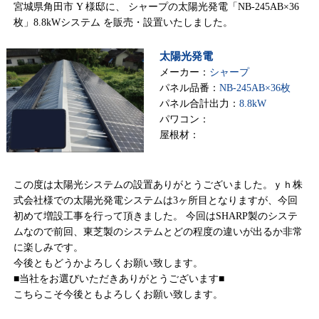
宮城県角田市 Y 様邸に、 シャープの太陽光発電「NB-245AB×36
枚」8.8kWシステム を販売・設置いたしました。
太陽光発電
メーカー：
シャープ
パネル品番：
NB-245AB×36枚
パネル合計出力：
8.8kW
パワコン：
屋根材：
この度は太陽光システムの設置ありがとうございました。ｙｈ株
式会社様での太陽光発電システムは3ヶ所目となりますが、今回
初めて増設工事を行って頂きました。 今回はSHARP製のシステ
ムなので前回、東芝製のシステムとどの程度の違いが出るか非常
に楽しみです。
今後ともどうかよろしくお願い致します。
■当社をお選びいただきありがとうございます■
こちらこそ今後ともよろしくお願い致します。