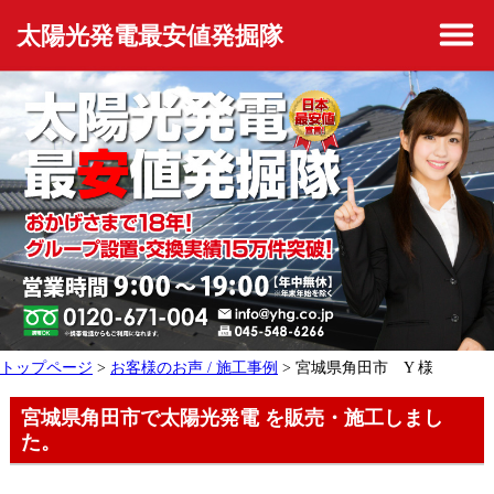
太陽光発電最安値発掘隊
トップページ
>
お客様のお声 / 施工事例
> 宮城県角田市 Y 様
宮城県角田市で太陽光発電 を販売・施工しまし
た。