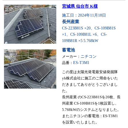
宮城県 仙台市 K様
施工日：2024年11月18日
長州産業
CS-223B81S ×20、CS-109B81S
×1、CS-109B81L ×6、CS-
109B81R ×5
5.768kW
蓄電池
メーカー：
ニチコン
品番：
ES-T3M1
この度は太陽光発電最安値発掘隊
yh株式会社に施工のご用命をいた
だきましてありがとうございまし
た。
長州産業 のCS-223B81Sを20枚、長
州産業 CS-109B81Sを1枚設置し、
5.768kWのシステムとなりました。
またニチコンの蓄電池：ES-T3M1
を設置いたしました。