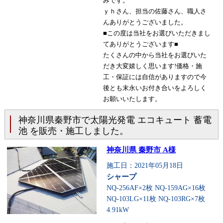
みです。
ｙｈさん、担当の佐藤さん、職人さ
んありがとうございました。
■この度は当社をお選びいただきまし
てありがとうございます■
たくさんの中から当社をお選びいた
だき大変嬉しく思います!価格・施
工・保証には自信がありますので今
後とも末永いお付き合いをよろしく
お願いいたします。
神奈川県秦野市で太陽光発電 エコキュート 蓄電
池 を販売・施工しました。
神奈川県 秦野市 A様
施工日：2021年05月18日
シャープ
NQ-256AF×2枚 NQ-159AG×16枚
NQ-103LG×11枚 NQ-103RG×7枚
4.91kW