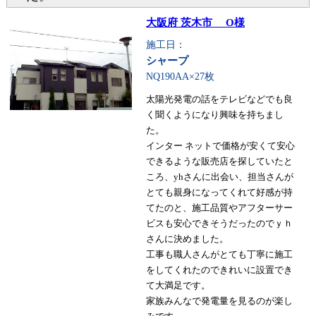
大阪府 茨木市 O様
施工日：
シャープ
NQ190AA×27枚
太陽光発電の話をテレビなどでも良
く聞くようになり興味を持ちまし
た。
インター ネットで価格が安くて安心
できるような販売店を探していたと
ころ、yhさんに出会い、担当さんが
とても親身になってくれて好感が持
てたのと、施工品質やアフターサー
ビスも安心できそうだったのでｙｈ
さんに決めました。
工事も職人さんがとても丁寧に施工
をしてくれたのできれいに設置でき
て大満足です。
家族みんなで発電量を見るのが楽し