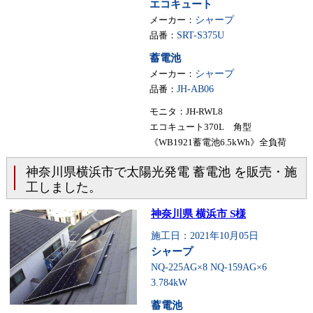
エコキュート
メーカー：
シャープ
品番：
SRT-S375U
蓄電池
メーカー：
シャープ
品番：
JH-AB06
モニタ：JH-RWL8
エコキュート370L 角型
《WB1921蓄電池6.5kWh》全負荷
神奈川県横浜市で太陽光発電 蓄電池 を販売・施
工しました。
神奈川県 横浜市 S様
施工日：2021年10月05日
シャープ
NQ-225AG×8 NQ-159AG×6
3.784kW
蓄電池