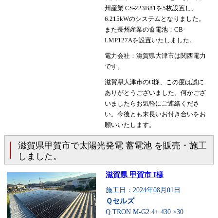
州産業 CS-223B81を5枚設置し、
6.215kWのシステムとなりました。
また長州産業の蓄電池：CB-
LMP127Aを設置いたしました。
電力会社：滋賀県大津市は関西電力
です。
滋賀県大津市のO様、この度は誠に
ありがとうございました。何かござ
いましたらお気軽にご連絡くださ
い。今後とも末長いお付き合いをお
願いいたします。
滋賀県甲賀市で太陽光発電 蓄電池 を販売・施工
しました。
滋賀県 甲賀市 I様
施工日：2024年08月01日
Ｑセルズ
Q.TRON M-G2.4+ 430 ×30