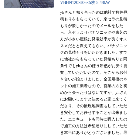
VBHN120SJ06×5枚
5.48kW
yhさんと知り合ったのは他社で数件見
積もりをもらっていて、京セラの見積
もりが欲しかったのでメールをした
ら、京セラよりパナソニックや東芝の
方が小さい屋根に発電効率が良くオス
スメだとと教えてもらい、パナソニッ
クの見積もりをいただきました。すで
に他社からもらっていた見積もりと同
条件でもyhさんのほう断然がお安く提
案していただいたので、そこからお付
き合いが始まりました。全国規模のネ
ットの施工業者なので、営業の方と初
めから会ったりはないですが、yhさん
にお願いしますと決めると家に来てく
ださり、その後現地調査もしていただ
き安心してお任せすることが出来まし
た。エコキュートも同時に購入したの
で施工の方法は希望通りにしていただ
き本当にありがとうございました。最