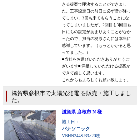
きる提案で即決することができまし
た。工事設定日の前日に必ず雪が降っ
てしまい、3回も来てもらうことにな
ってしまいましたが、2回目も3回目も
日にちの設定があまりあくことがなか
ったので、担当の梶原さんには本当に
感謝しています。（もっとかかると思
ってました。）
■当社をお選びいただきありがとうご
ざいます■ 満足していただける提案が
できて嬉しく思います。
これからもよろしくお願い致します。
滋賀県彦根市で太陽光発電 を販売・施工しまし
た。
滋賀県 彦根市 N 様
施工日：
パナソニック
VBHN244SJ33×20枚