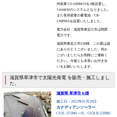
州産業 CS-109B81Sを3枚設置し、
5.644kWのシステムとなりました。
また長州産業の蓄電池：CB-
LMP98Aを設置いたしました。
電力会社：滋賀県東近江市は関西
電力です。
滋賀県東近江市のH様、この度は誠
にありがとうございました。何か
ございましたらお気軽にご連絡く
ださい。今後とも末長いお付き合
いをお願いいたします。
滋賀県草津市で太陽光発電 を販売・施工しまし
た。
滋賀県 草津市 K様
施工日：2022年01月29日
カナディアンソーラー
CS3L-375MS ×10、CS3LB-250MS