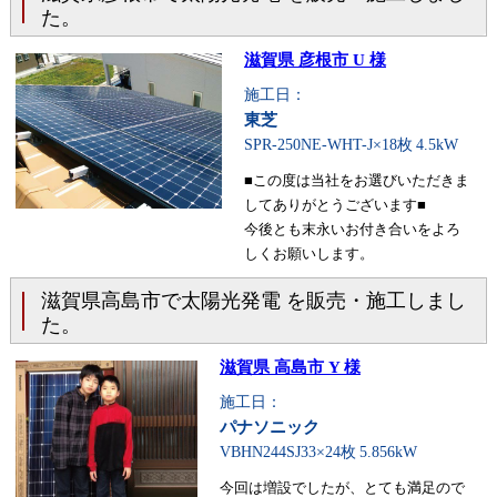
た。
滋賀県 彦根市 U 様
施工日：
東芝
SPR-250NE-WHT-J×18枚
4.5kW
■この度は当社をお選びいただきま
してありがとうございます■
今後とも末永いお付き合いをよろ
しくお願いします。
滋賀県高島市で太陽光発電 を販売・施工しまし
た。
滋賀県 高島市 Y 様
施工日：
パナソニック
VBHN244SJ33×24枚
5.856kW
今回は増設でしたが、とても満足ので