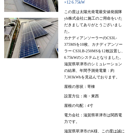
×12
6.75kW
この度は太陽光発電最安値発掘隊
yh株式会社に施工のご用命をいた
だきましてありがとうございまし
た。
カナディアンソーラーのCS3L-
375MSを10枚、カナディアンソー
ラー CS3LB-250MSを12枚設置し、
6.75kWのシステムとなりました。
滋賀県草津市のシミュレーション
の結果、年間予測発電量：約
7,303kWhを見込んでおります。
屋根の形状：寄棟
設置方位：南・東西
屋根の勾配：4寸
電力会社：滋賀県草津市は関西電
力です。
滋賀県草津市のK様、この度は誠に