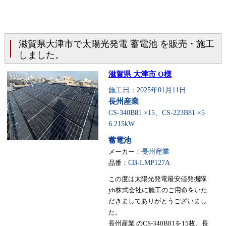
滋賀県大津市で太陽光発電 蓄電池 を販売・施工
しました。
滋賀県 大津市 O様
施工日：2025年01月11日
長州産業
CS-340B81 ×15、CS-223B81 ×5
6.215kW
蓄電池
メーカー：
長州産業
品番：
CB-LMP127A
この度は太陽光発電最安値発掘隊
yh株式会社に施工のご用命をいた
だきましてありがとうございまし
た。
長州産業 のCS-340B81を15枚、長