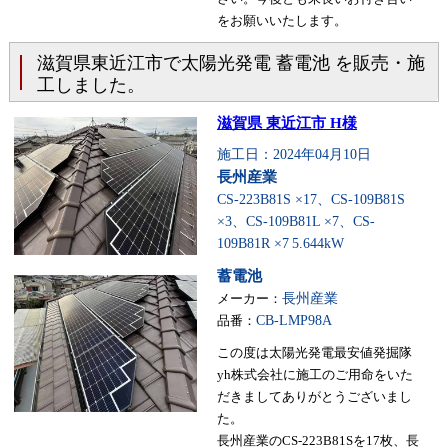
をお願いいたします。
滋賀県東近江市で太陽光発電 蓄電池 を販売・施
工しました。
滋賀県 東近江市 H様
施工日：2024年04月10日
長州産業
CS-223B81S ×17、CS-109B81S
×3、CS-109B81L ×7、CS-
109B81R ×7
5.644kW
蓄電池
メーカー：
長州産業
品番：
CB-LMP98A
この度は太陽光発電最安値発掘隊
yh株式会社に施工のご用命をいた
だきましてありがとうございまし
た。
長州産業のCS-223B81Sを17枚、長