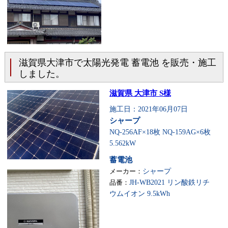
滋賀県大津市で太陽光発電 蓄電池 を販売・施工
しました。
滋賀県 大津市 S様
施工日：2021年06月07日
シャープ
NQ-256AF×18枚 NQ-159AG×6枚
5.562kW
蓄電池
メーカー：
シャープ
品番：
JH-WB2021 リン酸鉄リチ
ウムイオン 9.5kWh