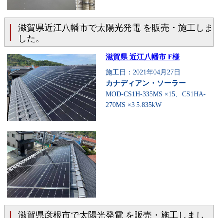
滋賀県近江八幡市で太陽光発電 を販売・施工しま
した。
滋賀県 近江八幡市 F様
施工日：2021年04月27日
カナディアン・ソーラー
MOD-CS1H-335MS ×15、CS1HA-
270MS ×3
5.835kW
滋賀県彦根市で太陽光発電 を販売・施工しまし