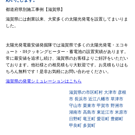
応いたします。
都道府県別施工事例【滋賀県】
滋賀県には創業以来、大変多くの太陽光発電を設置してまいりま
した。
太陽光発電最安値発掘隊では滋賀県で多くの太陽光発電・エコキ
ュート・IHクッキングヒーター・蓄電池の設置実績があります。
常に最安値を追求し続け、滋賀県のお客様よりご好評をいただい
ております。他社様との相見積もり大歓迎です。お見積もりはも
ちろん無料です！是非お気軽にお問い合わせください。
滋賀県の発電シミュレーションはこちら
滋賀県の市区町村 大津市 彦根
市 長浜市 近江八幡市 草津市
守山市 栗東市 甲賀市 野洲市
湖南市 高島市 東近江市 米原市
日野町 竜王町 愛荘町 豊郷町
甲良町 多賀町