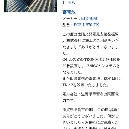
12.9kW
蓄電池
メーカー：
田淵電機
品番：
EOF-LB70-TK
この度は太陽光発電最安値発掘隊
yh株式会社に施工のご用命をいた
だきましてありがとうございまし
た。
Qセルズ のQ.TRON M-G2.4+ 430を
30枚設置し、12.9kWのシステムと
なりました。
また田淵電機の蓄電池：EOF-LB70-
TK × 2を設置いたしました。
電力会社：滋賀県甲賀市は関西電
力です。
滋賀県甲賀市のI様、この度は誠に
ありがとうございました。何かご
ざいましたらお気軽にご連絡くだ
さい。今後とも末長いお付き合い