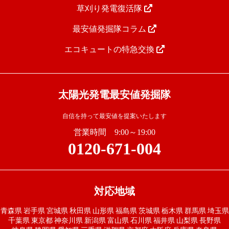
草刈り発電復活隊
最安値発掘隊コラム
エコキュートの特急交換
太陽光発電最安値発掘隊
自信を持って最安値を提案いたします
営業時間 9:00～19:00
0120-671-004
対応地域
青森県
岩手県
宮城県
秋田県
山形県
福島県
茨城県
栃木県
群馬県
埼玉県
千葉県
東京都
神奈川県
新潟県
富山県
石川県
福井県
山梨県
長野県