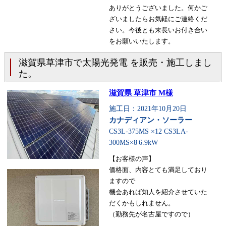
ありがとうございました。何かご
ざいましたらお気軽にご連絡くだ
さい。今後とも末長いお付き合い
をお願いいたします。
滋賀県草津市で太陽光発電 を販売・施工しまし
た。
滋賀県 草津市 M様
施工日：2021年10月20日
カナディアン・ソーラー
CS3L-375MS ×12 CS3LA-
300MS×8
6.9kW
【お客様の声】
価格面、内容とても満足しており
ますので
機会あれば知人を紹介させていた
だくかもしれません。
（勤務先が名古屋ですので）