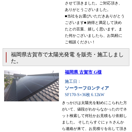
させて頂きました。ご対応頂き、
ありがとうございました。
■当社をお選びいただきありがとう
ございます■ 納得と満足して決め
たとの言葉、嬉しく思います。ま
た何かございましたら、お気軽に
ご相談ください！
福岡県古賀市で太陽光発電 を販売・施工しまし
た。
福岡県 古賀市 G様
施工日：
ソーラーフロンティア
SF170-S×36枚
6.12kW
きっかけは太陽光を勧めにこられた方
がいて、値段がわからなかったのでネ
ット検索して何社かお見積もり依頼し
ました。 そしたらすぐにｙｈさんか
ら連絡が来て、お見積りを出して頂き