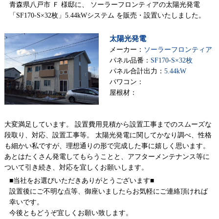
青森県八戸市 Ｆ 様邸に、 ソーラーフロンティアの太陽光発電
「SF170-S×32枚」5.44kWシステム を販売・設置いたしました。
太陽光発電
メーカー：
ソーラーフロンティア
パネル品番：
SF170-S×32枚
パネル合計出力：
5.44kW
パワコン：
屋根材：
大変満足しています。 設置費用見積から設置工事までのスムーズな
段取り、対応、設置工事等。 太陽光発電に関してかなり調べ、性格
も細かい私ですが、理想通りの形で完成した事に嬉しく思います。
あとはたくさん発電してもらうことと、アフターメンテナンス等に
ついて引き続き、対応を宜しくお願いします。
■当社をお選びいただきありがとうございます■
設置後にご不明な点等、御座いましたらお気軽にご連絡頂ければ
幸いです。
今後ともどうぞ宜しくお願い致します。