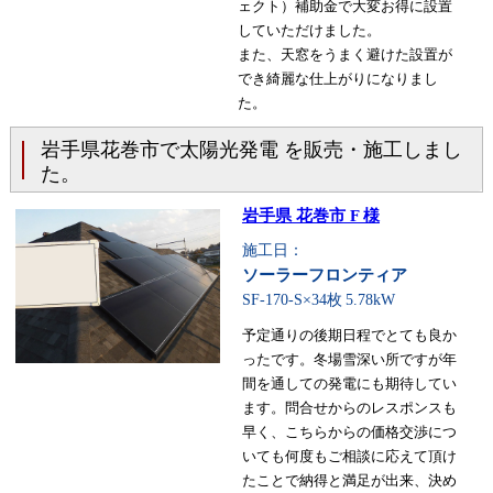
ェクト）補助金で大変お得に設置
していただけました。
また、天窓をうまく避けた設置が
でき綺麗な仕上がりになりまし
た。
岩手県花巻市で太陽光発電 を販売・施工しまし
た。
岩手県 花巻市 F 様
施工日：
ソーラーフロンティア
SF-170-S×34枚
5.78kW
予定通りの後期日程でとても良か
ったです。冬場雪深い所ですが年
間を通しての発電にも期待してい
ます。問合せからのレスポンスも
早く、こちらからの価格交渉につ
いても何度もご相談に応えて頂け
たことで納得と満足が出来、決め