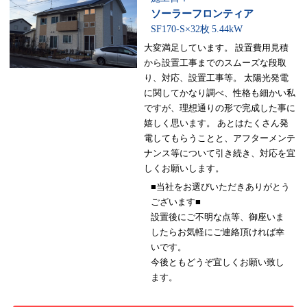
ソーラーフロンティア
SF170-S×32枚
5.44kW
大変満足しています。 設置費用見積
から設置工事までのスムーズな段取
り、対応、設置工事等。 太陽光発電
に関してかなり調べ、性格も細かい私
ですが、理想通りの形で完成した事に
嬉しく思います。 あとはたくさん発
電してもらうことと、アフターメンテ
ナンス等について引き続き、対応を宜
しくお願いします。
■当社をお選びいただきありがとう
ございます■
設置後にご不明な点等、御座いま
したらお気軽にご連絡頂ければ幸
いです。
今後ともどうぞ宜しくお願い致し
ます。