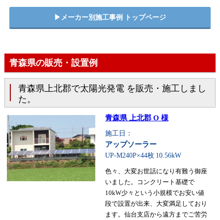
▶︎メーカー別施工事例 トップページ
青森県の販売・設置例
青森県上北郡で太陽光発電 を販売・施工しまし
た。
青森県 上北郡 O 様
施工日：
アップソーラー
UP-M240P×44枚
10.56kW
色々、大変お世話になり有難う御座
いました。コンクリート基礎で
10kW少々という小規模でお安い値
段で設置が出来、大変満足しており
ます。仙台支店から遠方までご苦労