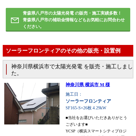
青森県八戸市の太陽光発電 の販売・施工実績多数！
青森県八戸市の補助金情報などもお気軽にお問合わせ
ください。
ソーラーフロンティアのその他の販売・設置例
神奈川県横浜市で太陽光発電 を販売・施工しまし
た。
神奈川県 横浜市 M 様
施工日：
ソーラーフロンティア
SF165-S×26枚
4.29kW
■当社をお選びいただきありがとう
ございます■
YCSP（横浜スマートシティプロジ