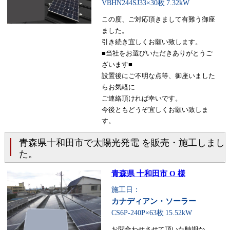
VBHN244SJ33×30枚
7.32kW
この度、ご対応頂きまして有難う御座
ました。
引き続き宜しくお願い致します。
■当社をお選びいただきありがとうご
ざいます■
設置後にご不明な点等、御座いました
らお気軽に
ご連絡頂ければ幸いです。
今後ともどうぞ宜しくお願い致しま
す。
青森県十和田市で太陽光発電 を販売・施工しまし
た。
青森県 十和田市 O 様
施工日：
カナディアン・ソーラー
CS6P-240P×63枚
15.52kW
お問合わせさせて頂いた時期か