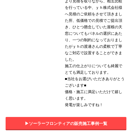
より見積を取りながら、相互比較
を行っている中、ｙｈ株式会社様
へ見積のご依頼をさせて頂きまし
た所、低価格での見積でご提出頂
き、ひとつ懸念していた屋根の天
窓についてもパネルの選択にあた
り、一つの制約になっておりまし
たがｙｈの渡邊さんの柔軟で丁寧
なご対応で設置することができま
した。
施工の仕上がりについても綺麗で
とても満足しております。
■当社をお選びいただきありがとう
ございます■
価格・施工に満足いただけて嬉し
く思います。
発電が楽しみですね！
▶︎ソーラーフロンティアの販売施工事例一覧