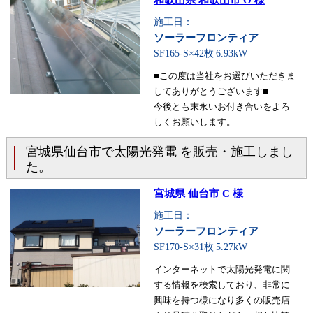
和歌山県 和歌山市 O 様
施工日：
ソーラーフロンティア
SF165-S×42枚
6.93kW
■この度は当社をお選びいただきま
してありがとうございます■
今後とも末永いお付き合いをよろ
しくお願いします。
宮城県仙台市で太陽光発電 を販売・施工しまし
た。
宮城県 仙台市 C 様
施工日：
ソーラーフロンティア
SF170-S×31枚
5.27kW
インターネットで太陽光発電に関
する情報を検索しており、非常に
興味を持つ様になり多くの販売店