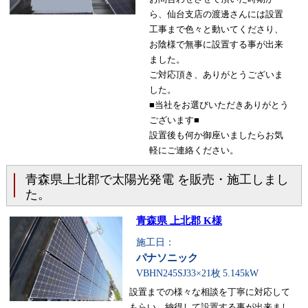
ら、仙台支店の渡邊さんには設置
工事まで色々と動いてくださり、
お陰様で無事に設置する事が出来
ました。
ご対応頂き、ありがとうございま
した。
■当社をお選びいただきありがとう
ございます■
設置後も何か御座いましたらお気
軽にご連絡ください。
青森県上北郡で太陽光発電 を販売・施工しまし
た。
青森県 上北郡 K様
施工日：
パナソニック
VBHN245SJ33×21枚
5.145kW
設置までの様々な相談を丁寧に対応して
もらい、納得して設置する事が出来まし