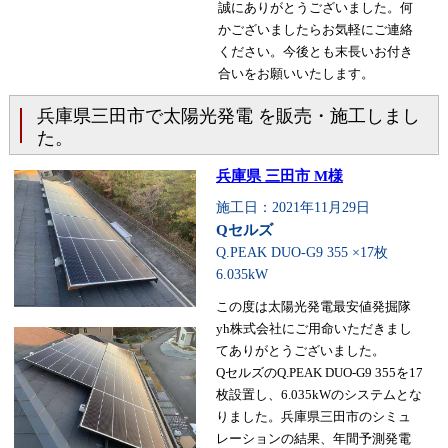
誠にありがとうございました。何
かございましたらお気軽にご連絡
ください。今後とも末長いお付き
合いをお願いいたします。
兵庫県三田市で太陽光発電 を販売・施工しまし
た。
兵庫県 三田市 M様
施工日：2021年11月29日
Qセルズ
Q.PEAK DUO-G9 355 ×17枚
6.035kW
この度は太陽光発電最安値発掘隊
yh株式会社にご用命いただきまし
てありがとうございました。
QセルズのQ.PEAK DUO-G9 355を17
枚設置し、6.035kWのシステムとな
りました。兵庫県三田市のシミュ
レーションの結果、年間予測発電