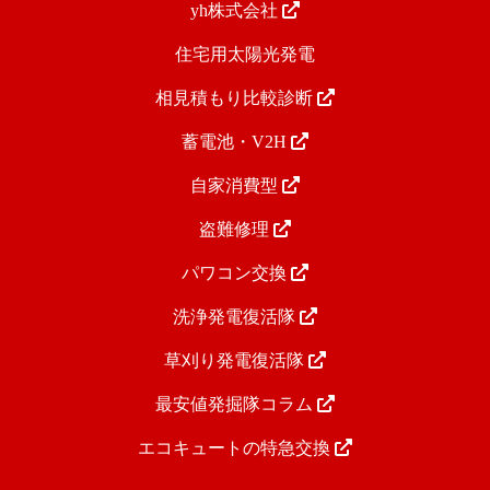
yh株式会社
住宅用太陽光発電
相見積もり比較診断
蓄電池・V2H
自家消費型
盗難修理
パワコン交換
洗浄発電復活隊
草刈り発電復活隊
最安値発掘隊コラム
エコキュートの特急交換