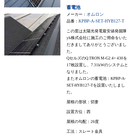
蓄電池
メーカー：
オムロン
品番：
KPBP-A-SET-HYB127-T
この度は太陽光発電最安値発掘隊
yh株式会社に施工のご用命をいた
だきましてありがとうございまし
た。
QセルズのQ.TRON M-G2.4+ 430を
17枚設置し、7.31kWのシステムと
なりました。
またオムロンの蓄電池：KPBP-A-
SET-HYB127-Tを設置いたしまし
た。
屋根の形状：切妻
設置方位：西
屋根の勾配：26度
工法：スレート金具