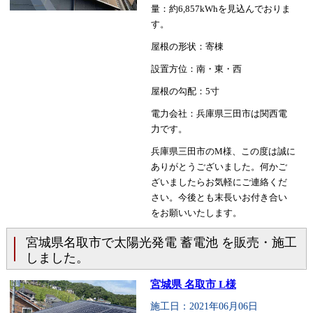
量：約6,857kWhを見込んでおりま
す。
屋根の形状：寄棟
設置方位：南・東・西
屋根の勾配：5寸
電力会社：兵庫県三田市は関西電
力です。
兵庫県三田市のM様、この度は誠に
ありがとうございました。何かご
ざいましたらお気軽にご連絡くだ
さい。今後とも末長いお付き合い
をお願いいたします。
宮城県名取市で太陽光発電 蓄電池 を販売・施工
しました。
宮城県 名取市 L様
施工日：2021年06月06日