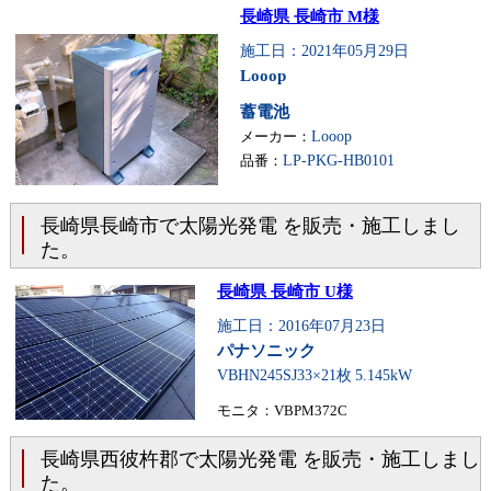
長崎県 長崎市 M様
施工日：2021年05月29日
Looop
蓄電池
メーカー：
Looop
品番：
LP-PKG-HB0101
長崎県長崎市で太陽光発電 を販売・施工しまし
た。
長崎県 長崎市 U様
施工日：2016年07月23日
パナソニック
VBHN245SJ33×21枚
5.145kW
モニタ：VBPM372C
長崎県西彼杵郡で太陽光発電 を販売・施工しまし
た。