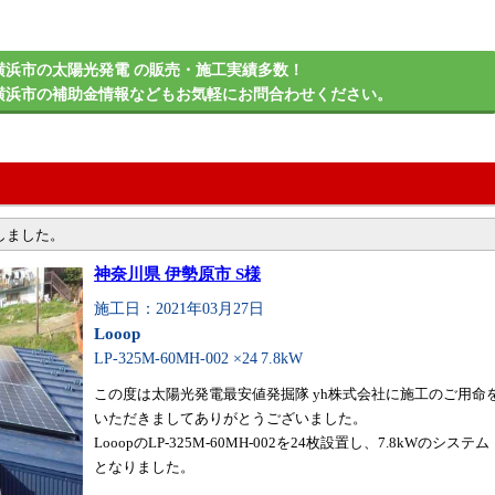
横浜市の太陽光発電 の販売・施工実績多数！
横浜市の補助金情報などもお気軽にお問合わせください。
しました。
神奈川県 伊勢原市 S様
施工日：2021年03月27日
Looop
LP-325M-60MH-002 ×24
7.8kW
この度は太陽光発電最安値発掘隊 yh株式会社に施工のご用命
いただきましてありがとうございました。
LooopのLP-325M-60MH-002を24枚設置し、7.8kWのシステム
となりました。