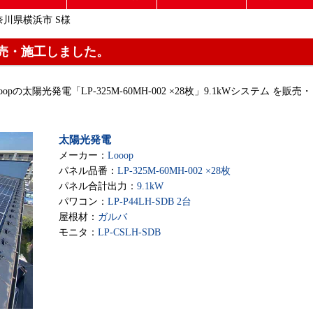
奈川県横浜市 S様
売・施工しました。
opの太陽光発電「LP-325M-60MH-002 ×28枚」9.1kWシステム を販売・
太陽光発電
メーカー：
Looop
パネル品番：
LP-325M-60MH-002 ×28枚
パネル合計出力：
9.1kW
パワコン：
LP-P44LH-SDB 2台
屋根材：
ガルバ
モニタ：
LP-CSLH-SDB