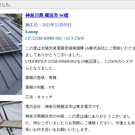
ました。
神奈川県 横浜市 W様
施工日：2021年12月05日
Looop
LP-325M-60MH-002 ×10
3.25kW
この度は太陽光発電最安値発掘隊 yh株式会社にご用命いただ
ましてありがとうございました。
LOOOPのLP-325M-60MH-002を10枚設置し、3.25kWのシステ
ムとなりました。
屋根の形状：寄棟
屋根の勾配：6寸
工法：キャッチ
電力会社：神奈川県横浜市は東京電力です。
神奈川県横浜市のW様、この度は誠にありがとうございまし
た。何かございましたらお気軽にご連絡ください。今後とも末
長いお付き合いをお願いいたします。