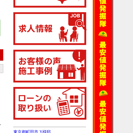
後
シ
東京都町田市 Y様邸