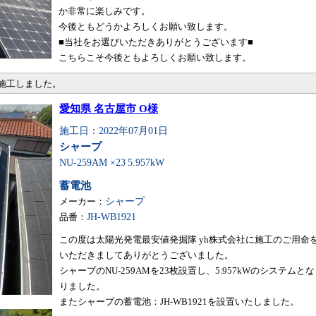
か非常に楽しみです。
今後ともどうかよろしくお願い致します。
■当社をお選びいただきありがとうございます■
こちらこそ今後ともよろしくお願い致します。
・施工しました。
愛知県 名古屋市 O様
施工日：2022年07月01日
シャープ
NU-259AM ×23
5.957kW
蓄電池
メーカー：
シャープ
品番：
JH-WB1921
この度は太陽光発電最安値発掘隊 yh株式会社に施工のご用命
いただきましてありがとうございました。
シャープのNU-259AMを23枚設置し、5.957kWのシステムとな
りました。
またシャープの蓄電池：JH-WB1921を設置いたしました。