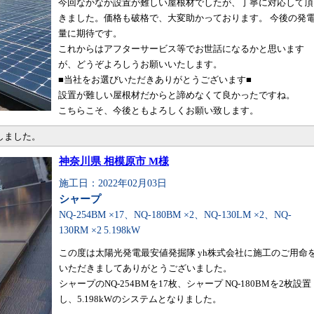
今回なかなか設置が難しい屋根材でしたが、丁寧に対応して頂
きました。価格も破格で、大変助かっております。 今後の発
量に期待です。
これからはアフターサービス等でお世話になるかと思います
が、どうぞよろしうお願いいたします。
■当社をお選びいただきありがとうございます■
設置が難しい屋根材だからと諦めなくて良かったですね。
こちらこそ、今後ともよろしくお願い致します。
しました。
神奈川県 相模原市 M様
施工日：2022年02月03日
シャープ
NQ-254BM ×17、NQ-180BM ×2、NQ-130LM ×2、NQ-
130RM ×2
5.198kW
この度は太陽光発電最安値発掘隊 yh株式会社に施工のご用命
いただきましてありがとうございました。
シャープのNQ-254BMを17枚、シャープ NQ-180BMを2枚設置
し、5.198kWのシステムとなりました。