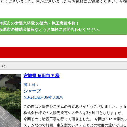
がとうございました。何かございましたらお気軽にご連絡ください。今
模原市の太陽光発電 の販売・施工実績多数！
模原市の補助金情報などもお気軽にお問合わせください。
した。
宮城県 角田市 Y 様
施工日：
シャープ
NB-245AB×36枚
8.8kW
この度は太陽光システムの設置ありがとうございました。ｙｈ
株式会社様での太陽光発電システムは3ヶ所目となりますが、
今回初めて増設工事を行って頂きました。 今回はSHARP製の
ステムなので前回、東芝製のシステムとどの程度の違いが出る