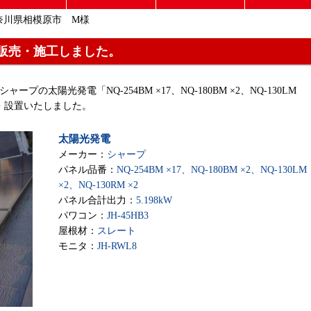
奈川県相模原市 M様
販売・施工しました。
ャープの太陽光発電「NQ-254BM ×17、NQ-180BM ×2、NQ-130LM
を販売・設置いたしました。
太陽光発電
メーカー：
シャープ
パネル品番：
NQ-254BM ×17、NQ-180BM ×2、NQ-130LM
×2、NQ-130RM ×2
パネル合計出力：
5.198kW
パワコン：
JH-45HB3
屋根材：
スレート
モニタ：
JH-RWL8