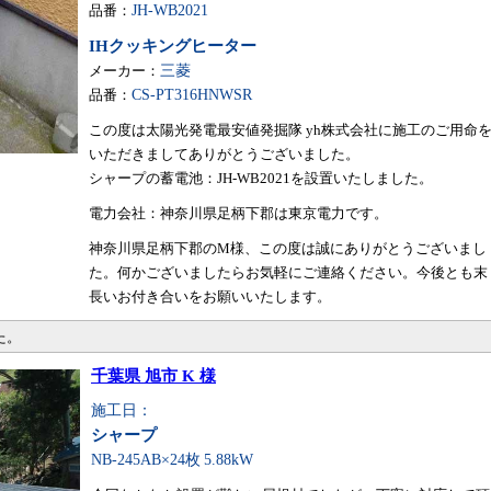
品番：
JH-WB2021
IHクッキングヒーター
メーカー：
三菱
品番：
CS-PT316HNWSR
この度は太陽光発電最安値発掘隊 yh株式会社に施工のご用命
いただきましてありがとうございました。
シャープの蓄電池：JH-WB2021を設置いたしました。
電力会社：神奈川県足柄下郡は東京電力です。
神奈川県足柄下郡のM様、この度は誠にありがとうございまし
た。何かございましたらお気軽にご連絡ください。今後とも末
長いお付き合いをお願いいたします。
た。
千葉県 旭市 K 様
施工日：
シャープ
NB-245AB×24枚
5.88kW