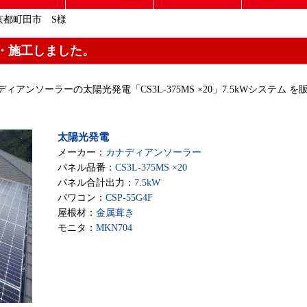
京都町田市 S様
・施工しました。
ディアンソーラーの太陽光発電「CS3L-375MS ×20」7.5kWシステム を
太陽光発電
メーカー：
カナディアンソーラー
パネル品番：
CS3L-375MS ×20
パネル合計出力：
7.5kW
パワコン：
CSP-55G4F
屋根材：
金属葺き
モニタ：
MKN704