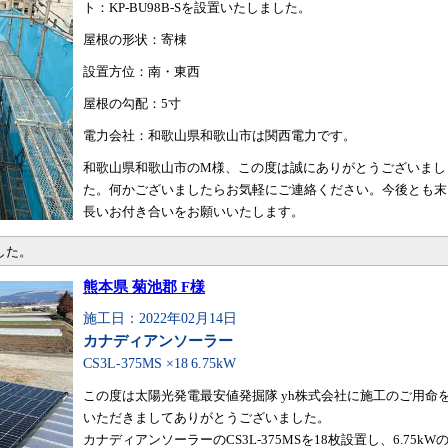
ト：KP-BU98B-Sを設置いたしました。
屋根の形状：寄棟
設置方位：南・東西
屋根の勾配：5寸
電力会社：和歌山県和歌山市は関西電力です。
和歌山県和歌山市のM様、この度は誠にありがとうございまし
た。何かございましたらお気軽にご連絡ください。今後とも末
長いお付き合いをお願いいたします。
した。
熊本県 菊池郡 F様
施工日：2022年02月14日
カナディアンソーラー
CS3L-375MS ×18
6.75kW
この度は太陽光発電最安値発掘隊 yh株式会社に施工のご用命
いただきましてありがとうございました。
カナディアンソーラーのCS3L-375MSを18枚設置し、6.75kW