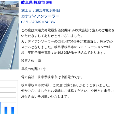
岐阜県 岐阜市 S様
施工日：2022年02月04日
カナディアンソーラー
CS3L-375MS ×24
9kW
この度は太陽光発電最安値発掘隊 yh株式会社に施工のご用命
いただきましてありがとうございました。
カナディアンソーラーのCS3L-375MSを24枚設置し、9kWのシ
ステムとなりました。岐阜県岐阜市のシミュレーションの結
果、年間予測発電量：約10,829kWhを見込んでおります。
設置方位：南
屋根の勾配：1寸
電力会社：岐阜県岐阜市は中部電力です。
岐阜県岐阜市のS様、この度は誠にありがとうございました。
何かございましたらお気軽にご連絡ください。今後とも末長い
お付き合いをお願いいたします。