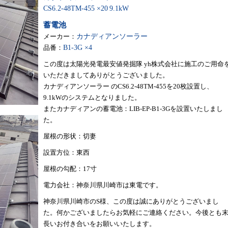
CS6.2-48TM-455 ×20
9.1kW
蓄電池
メーカー：
カナディアンソーラー
品番：
B1-3G ×4
この度は太陽光発電最安値発掘隊 yh株式会社に施工のご用命
いただきましてありがとうございました。
カナディアンソーラー のCS6.2-48TM-455を20枚設置し、
9.1kWのシステムとなりました。
またカナディアンの蓄電池：LIB-EP-B1-3Gを設置いたしまし
た。
屋根の形状：切妻
設置方位：東西
屋根の勾配：17寸
電力会社：神奈川県川崎市は東電です。
神奈川県川崎市のS様、この度は誠にありがとうございまし
た。何かございましたらお気軽にご連絡ください。今後とも
長いお付き合いをお願いいたします。