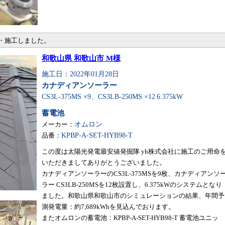
売・施工しました。
和歌山県 和歌山市 M様
施工日：2022年01月28日
カナディアンソーラー
CS3L-375MS ×9、CS3LB-250MS ×12
6.375kW
蓄電池
メーカー：
オムロン
品番：
KPBP-A-SET-HYB98-T
この度は太陽光発電最安値発掘隊 yh株式会社に施工のご用命
いただきましてありがとうございました。
カナディアンソーラーのCS3L-375MSを9枚、カナディアンソ
ラー CS3LB-250MSを12枚設置し、6.375kWのシステムとなり
ました。和歌山県和歌山市のシミュレーションの結果、年間予
測発電量：約7,689kWhを見込んでおります。
またオムロンの蓄電池：KPBP-A-SET-HYB98-T 蓄電池ユニッ