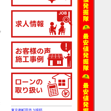
を
末
東京都町田市 Y様邸