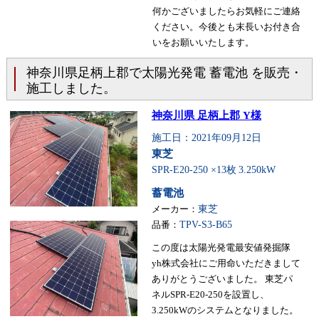
何かございましたらお気軽にご連絡
ください。今後とも末長いお付き合
いをお願いいたします。
神奈川県足柄上郡で太陽光発電 蓄電池 を販売・
施工しました。
神奈川県 足柄上郡 Y様
施工日：2021年09月12日
東芝
SPR-E20-250 ×13枚
3.250kW
蓄電池
メーカー：
東芝
品番：
TPV-S3-B65
この度は太陽光発電最安値発掘隊
yh株式会社にご用命いただきまして
ありがとうございました。 東芝パ
ネルSPR-E20-250を設置し、
3.250kWのシステムとなりました。