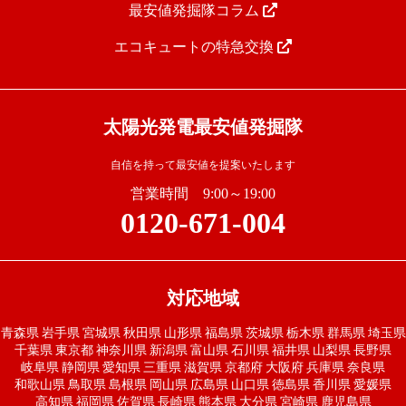
最安値発掘隊コラム
エコキュートの特急交換
太陽光発電最安値発掘隊
自信を持って最安値を提案いたします
営業時間 9:00～19:00
0120-671-004
対応地域
青森県
岩手県
宮城県
秋田県
山形県
福島県
茨城県
栃木県
群馬県
埼玉県
千葉県
東京都
神奈川県
新潟県
富山県
石川県
福井県
山梨県
長野県
岐阜県
静岡県
愛知県
三重県
滋賀県
京都府
大阪府
兵庫県
奈良県
和歌山県
鳥取県
島根県
岡山県
広島県
山口県
徳島県
香川県
愛媛県
高知県
福岡県
佐賀県
長崎県
熊本県
大分県
宮崎県
鹿児島県