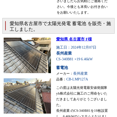
ざいましたらお気軽にご連絡くだ
さい。今後とも末長いお付き合い
をお願いいたします。
愛知県名古屋市で太陽光発電 蓄電池 を販売・施
工しました。
愛知県 名古屋市 F様
施工日：2024年12月07日
長州産業
CS-340B81 ×19
6.46kW
蓄電池
メーカー：
長州産業
品番：
CB-LMP127A
この度は太陽光発電最安値発掘隊
yh株式会社に施工のご用命をいた
だきましてありがとうございまし
た。
長州産業 のCS-340B81を19枚設置
し、6.46kWのシステムとなりまし