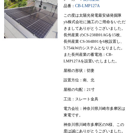
品番：
CB-LMP127A
この度は太陽光発電最安値発掘隊
yh株式会社に施工のご用命をいただ
きましてありがとうございました。
長州産業 のCS-238B91AGを15枚、
長州産業 CS-364B91を6枚設置し、
5.754kWのシステムとなりました。
また長州産業の蓄電池：CB-
LMP127Aを設置いたしました。
屋根の形状：切妻
設置方位：南、北
屋根の勾配：21寸
工法：スレート金具
電力会社：神奈川県川崎市多摩区は
東電です。
神奈川県川崎市多摩区のN様、この
度は誠にありがとうございました。