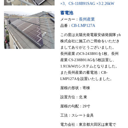
×3、CS-118B91SAG ×3
2.26kW
蓄電池
メーカー：
長州産業
品番：
CB-LMP127A
この度は太陽光発電最安値発掘隊 yh
株式会社に施工のご用命をいただき
ましてありがとうございました。
長州産業 のCS-243B91を1枚、長州
産業 CS-238B91AGを5枚設置し、
1.913kWのシステムとなりました。
また長州産業の蓄電池：CB-
LMP127Aを設置いたしました。
屋根の形状：寄棟
設置方位：北 東
屋根の勾配：29寸
工法：スレート金具
電力会社：東京都大田区は東電で