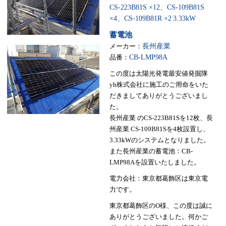
CS-223B81S ×12、CS-109B81S
×4、CS-109B81R ×2
3.33kW
蓄電池
メーカー：
長州産業
品番：
CB-LMP98A
この度は太陽光発電最安値発掘隊
yh株式会社に施工のご用命をいた
だきましてありがとうございまし
た。
長州産業 のCS-223B81Sを12枚、長
州産業 CS-109B81Sを4枚設置し、
3.33kWのシステムとなりました。
また長州産業の蓄電池：CB-
LMP98Aを設置いたしました。
電力会社：東京都葛飾区は東京電
力です。
東京都葛飾区のO様、この度は誠に
ありがとうございました。何かご