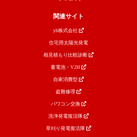
関連サイト
yh株式会社
住宅用太陽光発電
相見積もり比較診断
蓄電池・V2H
自家消費型
盗難修理
パワコン交換
洗浄発電復活隊
草刈り発電復活隊