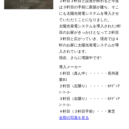
２軒目３軒目と設置が終わると今度
は３軒目の手前に新築が建ち、そこ
にも太陽光発電システムを導入させ
ていただくことになりました。
太陽光発電システムを導入された1軒
目のお家がきっかけとなって２軒目
３軒目と広がっていき、現在では４
軒のお家に太陽光発電システムが導
入されています。
現在、さらに増築中です!
導入メーカー
１軒目（真ん中）・・・・・長州産
業B1
２軒目（左隣り）・・・・・ｶﾅﾃﾞｨｱ
ﾝ･ｿｰﾗｰ
３軒目（右隣り）・・・・・ｶﾅﾃﾞｨｱ
ﾝ･ｿｰﾗｰ
４軒目（３軒目手前）・・・東芝
全部の写真を見る