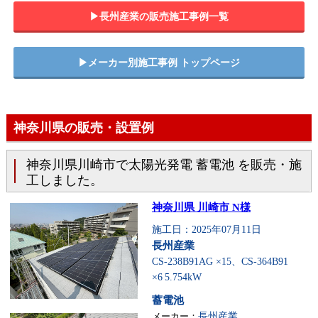
▶︎長州産業の販売施工事例一覧
▶︎メーカー別施工事例 トップページ
神奈川県の販売・設置例
神奈川県川崎市で太陽光発電 蓄電池 を販売・施
工しました。
神奈川県 川崎市 N様
施工日：2025年07月11日
長州産業
CS-238B91AG ×15、CS-364B91
×6
5.754kW
蓄電池
メーカー：
長州産業