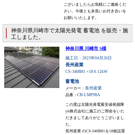
ございましたらお気軽にご連絡くだ
さい。今後とも末長いお付き合いを
お願いいたします。
神奈川県川崎市で太陽光発電 蓄電池 を販売・施
工しました。
神奈川県 川崎市 S様
施工日：2023年04月26日
長州産業
CS-340B81 ×18
6.12kW
蓄電池
メーカー：
長州産業
品番：
CB-LMP98A
この度は太陽光発電最安値発掘隊
yh株式会社に施工のご用命をいた
だきましてありがとうございまし
た。
長州産業 のCS-340B81を18枚設置