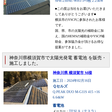
SPR-250NE-WHT-J×9枚
2.25kW
■この度は当社をお選びいただきま
してありがとうございます■
横浜市のYSCPに参加されたお客様
です。
国、県、市の太陽光の補助金に加
え、国のHEMSの補助金やYSCP補
助金、参加協力金が頂けるお得な
提案ができました。
神奈川県横須賀市で太陽光発電 蓄電池 を販売・
施工しました。
神奈川県 横須賀市 M様
施工日：2024年02月16日
Ｑセルズ
Q.PEAK DUO M-G11S 415 ×16
6.64kW
蓄電池
メーカー：
TESLA（テスラ）