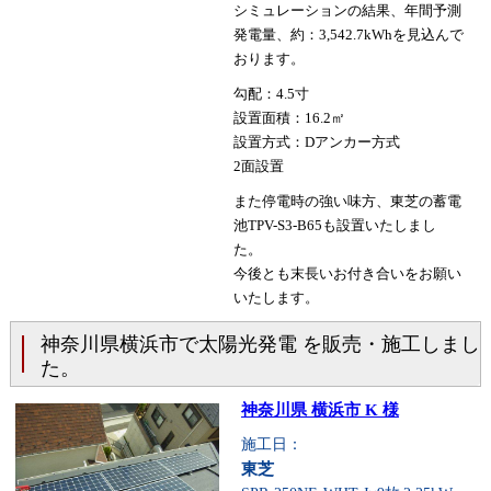
シミュレーションの結果、年間予測
発電量、約：3,542.7kWhを見込んで
おります。
勾配：4.5寸
設置面積：16.2㎡
設置方式：Dアンカー方式
2面設置
また停電時の強い味方、東芝の蓄電
池TPV-S3-B65も設置いたしまし
た。
今後とも末長いお付き合いをお願い
いたします。
神奈川県横浜市で太陽光発電 を販売・施工しまし
た。
神奈川県 横浜市 K 様
施工日：
東芝