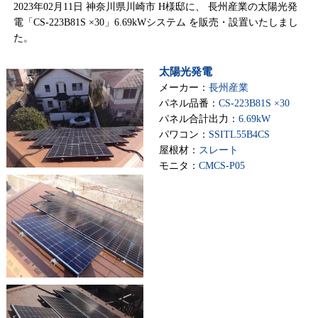
2023年02月11日 神奈川県川崎市 H様邸に、 長州産業の太陽光発
電「CS-223B81S ×30」6.69kWシステム を販売・設置いたしまし
た。
太陽光発電
メーカー：
長州産業
パネル品番：
CS-223B81S ×30
パネル合計出力：
6.69kW
パワコン：
SSITL55B4CS
屋根材：
スレート
モニタ：
CMCS-P05