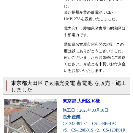
た。
また長州産業の蓄電池：CB-
LMP127Aを設置いたしました。
電力会社：愛知県名古屋市昭和区は
中部電力です。
愛知県名古屋市昭和区のF様、この
度は誠にありがとうございました。
何かございましたらお気軽にご連絡
ください。今後とも末長いお付き合
いをお願いいたします。
東京都大田区で太陽光発電 蓄電池 を販売・施工
しました。
東京都 大田区 K様
施工日：2025年03月10日
長州産業
CS-243B91 ×1、CS-238B91AG
×5、CS-120B91S ×2、CS-120B91R