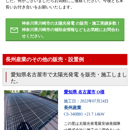
した。何かございましたらお気軽にご連絡ください。今後とも末
長いお付き合いをお願いいたします。
神奈川県川崎市の太陽光発電 の販売・施工実績多数！
神奈川県川崎市の補助金情報などもお気軽にお問合わ
せください。
長州産業のその他の販売・設置例
愛知県名古屋市で太陽光発電 を販売・施工しまし
た。
愛知県 名古屋市 O様
施工日：2022年07月24日
長州産業
CS-340B81 ×21
7.14kW
この度は太陽光発電最安値発掘隊
yh株式会社に施工のご用命をいた