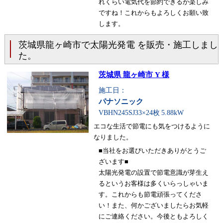
れくらい電気代を節約できるか楽しみ
ですね！これからもよろしくお願い致
します。
茨城県龍ヶ崎市で太陽光発電 を販売・施工しまし
た。
茨城県 龍ヶ崎市 Y 様
施工日：
パナソニック
VBHN245SJ33×24枚
5.88kW
エコな生活で節電にも気をつけるように
なりました。
■当社をお選びいただきありがとうご
ざいます■
太陽光発電の設置で節電意識が芽生え
るというお客様は多くいらっしゃいま
す。これからも節電頑張ってくださ
い！また、何かございましたらお気軽
にご連絡ください。今後ともよろしく