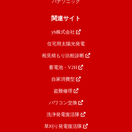
パナソニック
関連サイト
yh株式会社
住宅用太陽光発電
相見積もり比較診断
蓄電池・V2H
自家消費型
盗難修理
パワコン交換
洗浄発電復活隊
草刈り発電復活隊