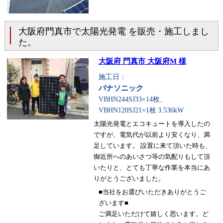
大阪府門真市で太陽光発電 を販売・施工しまし
た。
大阪府 門真市 大阪府M 様
施工日：
パナソニック
VBHN244SJ33×14枚、
VBHN120SJ21×1枚
3.536kW
太陽光発電とエコキュートを導入したの
ですが、電気代が以前より安くなり、満
足しています。 設置に来て頂いた時も、
御近所へのあいさつ等の気配りもして頂
いたりと、とても丁寧な作業を本当にあ
りがとうございました。
■当社をお選びいただきありがとうご
ざいます■
ご満足いただけて嬉しく思います。ど