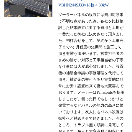
VBHN244SJ33×18枚
4.39kW
ソーラーパネルの設置には費用対効果
で不明な点があった為、各社を比較検
討した結果設置に要する費用と工期が
一番だった御社に決めさせて頂きまし
た。初打合せをして、契約から工事完
了まで2ヶ月程度の短期間で施工して
頂き有難う御座います。営業担当者の
きめの細かい対応と工事担当者の丁寧
な仕事には大変感心致しました。設置
後の補助金申請の事務処理を代行して
頂き、補助金の交付もあり実質的に非
常にお安く設置出来て妻も大変喜んで
おります。メーカーはPanasonicを採用
しましたが、曇った日でもしっかりと
発電するなどパネルの能力の高さに驚
いております。友人にもパネル設置は
御社へと勧めさせて頂きました。今の
ところ、トラブル無く順調に発電して
おります。色々と大変有難う御座いま