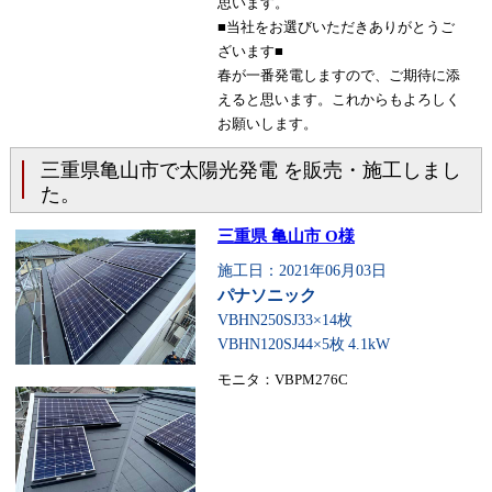
思います。
■当社をお選びいただきありがとうご
ざいます■
春が一番発電しますので、ご期待に添
えると思います。これからもよろしく
お願いします。
三重県亀山市で太陽光発電 を販売・施工しまし
た。
三重県 亀山市 O様
施工日：2021年06月03日
パナソニック
VBHN250SJ33×14枚
VBHN120SJ44×5枚
4.1kW
モニタ：VBPM276C