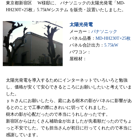
東京都新宿区 W様邸に、 パナソニックの太陽光発電「MD-
HH230T×25枚」5.75kWシステム を販売・設置いたしました。
太陽光発電
メーカー：
パナソニック
パネル品番：
MD-HH230T×25枚
パネル合計出力：
5.75kW
パワコン：
屋根材：
太陽光発電を導入するためにインターネットでいろいろと勉強
し、価格が安くて安心できるところにお願いしたいと考えていま
した。
ｙｈさんにお願いしたら、庭にある樹木の影がパネルに影響があ
るとのことで工事の際にきれいに切ってくれました。
樹木の影が心配だったので本当にうれしかったです。
新宿区からはたくさん補助金が出ましたが先着順だったのでちょ
っと不安でした。でも担当さんが初日に行ってくれたので本当に
感謝しています。