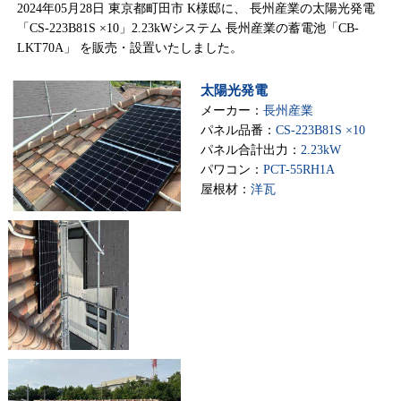
2024年05月28日 東京都町田市 K様邸に、 長州産業の太陽光発電
「CS-223B81S ×10」2.23kWシステム 長州産業の蓄電池「CB-
LKT70A」 を販売・設置いたしました。
太陽光発電
メーカー：
長州産業
パネル品番：
CS-223B81S ×10
パネル合計出力：
2.23kW
パワコン：
PCT-55RH1A
屋根材：
洋瓦