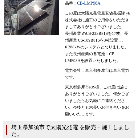
品番：
CB-LMP98A
この度は太陽光発電最安値発掘隊 yh
株式会社に施工のご用命をいただき
ましてありがとうございました。
長州産業 のCS-223B81Sを17枚、長
州産業 CS-109B81Sを3枚設置し、
6.288kWのシステムとなりました。
また長州産業の蓄電池：CB-
LMP98Aを設置いたしました。
電力会社：東京都多摩市は東京電力
です。
東京都多摩市のS様、この度は誠に
ありがとうございました。何かござ
いましたらお気軽にご連絡くださ
い。今後とも末長いお付き合いをお
願いいたします。
埼玉県加須市で太陽光発電 を販売・施工しまし
た。