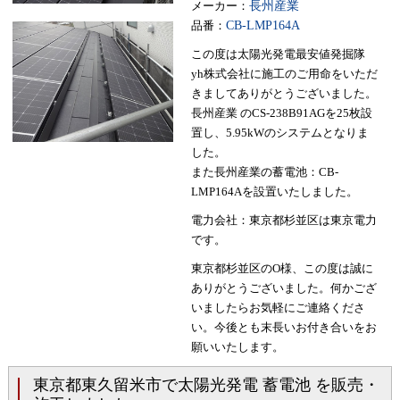
メーカー：
長州産業
品番：
CB-LMP164A
この度は太陽光発電最安値発掘隊
yh株式会社に施工のご用命をいただ
きましてありがとうございました。
長州産業 のCS-238B91AGを25枚設
置し、5.95kWのシステムとなりま
した。
また長州産業の蓄電池：CB-
LMP164Aを設置いたしました。
電力会社：東京都杉並区は東京電力
です。
東京都杉並区のO様、この度は誠に
ありがとうございました。何かござ
いましたらお気軽にご連絡くださ
い。今後とも末長いお付き合いをお
願いいたします。
東京都東久留米市で太陽光発電 蓄電池 を販売・