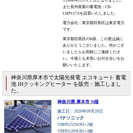
5.266kWのシステムとなりました。
また長州産業の蓄電池：CB-
LMP127Aを設置いたしました。
電力会社：東京都目黒区は東京電力
です。
東京都目黒区のK様、この度は誠に
ありがとうございました。何かござ
いましたらお気軽にご連絡くださ
い。今後とも末長いお付き合いをお
願いいたします。
神奈川県厚木市で太陽光発電 エコキュート 蓄電
池 IHクッキングヒーター を販売・施工しまし
た。
神奈川県 厚木市 N様
施工日：2020年09月20日
パナソニック
VBHN252WJ01×2枚
VBHN120WJ01×4枚