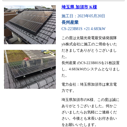
埼玉県 加須市 K様
施工日：2023年05月20日
長州産業
CS-223B81S ×21
4.683kW
この度は太陽光発電最安値発掘隊
yh株式会社に施工のご用命をいた
だきましてありがとうございまし
た。
長州産業 のCS-223B81Sを21枚設置
し、4.683kWのシステムとなりまし
た。
電力会社：埼玉県加須市は東京電
力です。
埼玉県加須市のK様、この度は誠に
ありがとうございました。何かご
ざいましたらお気軽にご連絡くだ
さい。今後とも末長いお付き合い
をお願いいたします。