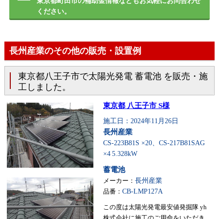
東京都町田市の補助金情報などもお気軽にお問合わせ
ください。
長州産業のその他の販売・設置例
東京都八王子市で太陽光発電 蓄電池 を販売・施
工しました。
東京都 八王子市 S様
施工日：2024年11月26日
長州産業
CS-223B81S ×20、CS-217B81SAG
×4
5.328kW
蓄電池
メーカー：
長州産業
品番：
CB-LMP127A
この度は太陽光発電最安値発掘隊 yh
株式会社に施工のご用命をいただき