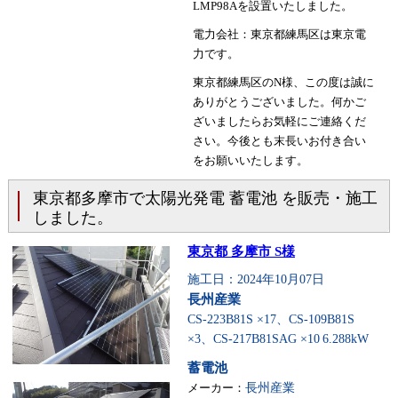
LMP98Aを設置いたしました。
電力会社：東京都練馬区は東京電
力です。
東京都練馬区のN様、この度は誠に
ありがとうございました。何かご
ざいましたらお気軽にご連絡くだ
さい。今後とも末長いお付き合い
をお願いいたします。
東京都多摩市で太陽光発電 蓄電池 を販売・施工
しました。
東京都 多摩市 S様
施工日：2024年10月07日
長州産業
CS-223B81S ×17、CS-109B81S
×3、CS-217B81SAG ×10
6.288kW
蓄電池
メーカー：
長州産業