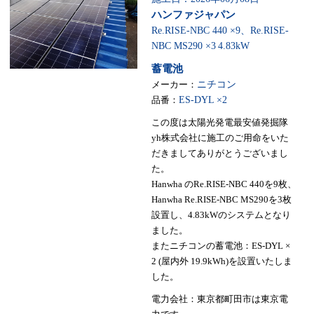
ハンファジャパン
Re.RISE-NBC 440 ×9、Re.RISE-
NBC MS290 ×3
4.83kW
蓄電池
メーカー：
ニチコン
品番：
ES-DYL ×2
この度は太陽光発電最安値発掘隊
yh株式会社に施工のご用命をいた
だきましてありがとうございまし
た。
Hanwha のRe.RISE-NBC 440を9枚、
Hanwha Re.RISE-NBC MS290を3枚
設置し、4.83kWのシステムとなり
ました。
またニチコンの蓄電池：ES-DYL ×
2 (屋内外 19.9kWh)を設置いたしま
した。
電力会社：東京都町田市は東京電