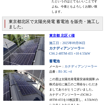
たというのはとてもいいことです
よね。今後ともよろしくお願い致
します。
東京都北区で太陽光発電 蓄電池 を販売・施工し
ました。
東京都 北区 C様
施工日：2025年09月06日
カナディアンソーラー
CS6.2-48TM-455 ×10
4.55kW
蓄電池
メーカー：
カナディアンソーラー
品番：
B1-3G ×4
この度は太陽光発電最安値発掘隊 yh
株式会社に施工のご用命をいただき
ましてありがとうございました。
カナディアンソーラー のCS6.2-
48TM-455を10枚設置し、4.55kWの
システムとなりました。