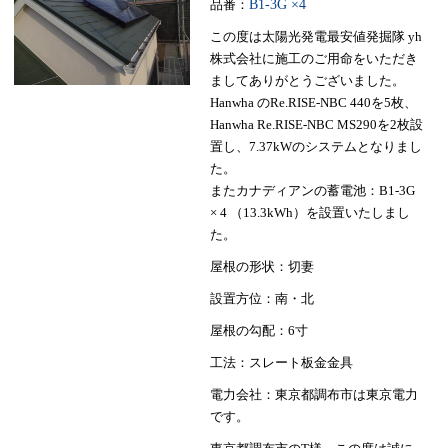
品番：
B1-3G ×4
この度は太陽光発電最安値発掘隊 yh
株式会社に施工のご用命をいただき
ましてありがとうございました。
Hanwha のRe.RISE-NBC 440を5枚、
Hanwha Re.RISE-NBC MS290を2枚設
置し、7.37kWのシステムとなりまし
た。
またカナディアンの蓄電池：B1-3G
× 4 （13.3kWh）を設置いたしまし
た。
屋根の形状：切妻
設置方位：南・北
屋根の勾配：6寸
工法：スレート板金金具
電力会社：東京都調布市は東京電力
です。