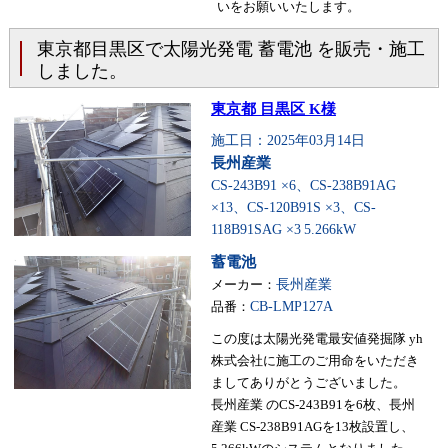
いをお願いいたします。
東京都目黒区で太陽光発電 蓄電池 を販売・施工
しました。
東京都 目黒区 K様
施工日：2025年03月14日
長州産業
CS-243B91 ×6、CS-238B91AG
×13、CS-120B91S ×3、CS-
118B91SAG ×3
5.266kW
蓄電池
メーカー：
長州産業
品番：
CB-LMP127A
この度は太陽光発電最安値発掘隊 yh
株式会社に施工のご用命をいただき
ましてありがとうございました。
長州産業 のCS-243B91を6枚、長州
産業 CS-238B91AGを13枚設置し、