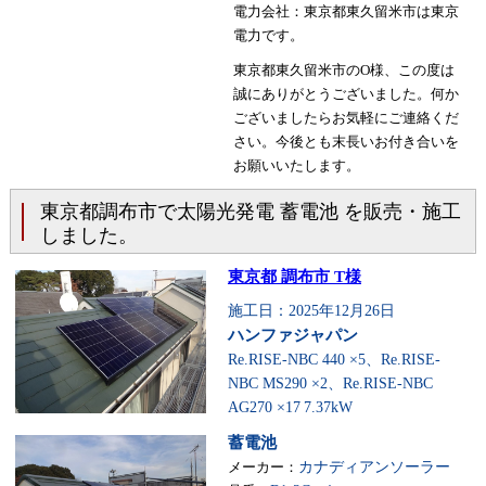
電力会社：東京都東久留米市は東京
電力です。
東京都東久留米市のO様、この度は
誠にありがとうございました。何か
ございましたらお気軽にご連絡くだ
さい。今後とも末長いお付き合いを
お願いいたします。
東京都調布市で太陽光発電 蓄電池 を販売・施工
しました。
東京都 調布市 T様
施工日：2025年12月26日
ハンファジャパン
Re.RISE-NBC 440 ×5、Re.RISE-
NBC MS290 ×2、Re.RISE-NBC
AG270 ×17
7.37kW
蓄電池
メーカー：
カナディアンソーラー