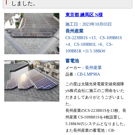
しました。
東京都 練馬区 N様
施工日：2023年10月03日
長州産業
CS-223B81S ×13、CS-109B81S
×4、CS-109B81L ×6、CS-
109B81R ×11
5.188kW
蓄電池
メーカー：
長州産業
品番：
CB-LMP98A
この度は太陽光発電最安値発掘隊
yh株式会社に施工のご用命をいた
だきましてありがとうございまし
た。
長州産業のCS-223B81Sを13枚、長
州産業 CS-109B81Sを4枚設置し、
5.188kWのシステムとなりました。
また長州産業の蓄電池：CB-