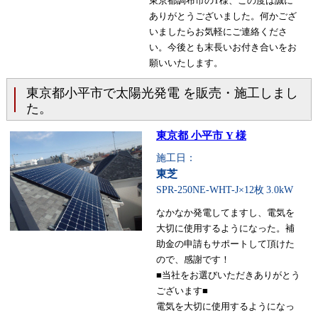
東京都調布市のT様、この度は誠に
ありがとうございました。何かござ
いましたらお気軽にご連絡くださ
い。今後とも末長いお付き合いをお
願いいたします。
東京都小平市で太陽光発電 を販売・施工しまし
た。
東京都 小平市 Y 様
施工日：
東芝
SPR-250NE-WHT-J×12枚
3.0kW
なかなか発電してますし、電気を
大切に使用するようになった。補
助金の申請もサポートして頂けた
ので、感謝です！
■当社をお選びいただきありがとう
ございます■
電気を大切に使用するようになっ