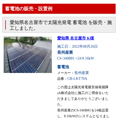
蓄電池の販売・設置例
愛知県名古屋市で太陽光発電 蓄電池 を販売・施
工しました。
愛知県 名古屋市 K様
施工日：2022年08月26日
長州産業
CS-340B81 ×24
8.16kW
蓄電池
メーカー：
長州産業
品番：
CB-LKT70A
この度は太陽光発電最安値発掘隊
yh株式会社に施工のご用命をいた
だきましてありがとうございまし
た。
長州産業のCS-340B81を24枚設置
し、8.16kWのシステムとなりまし