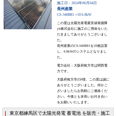
施工日：2024年06月04日
長州産業
CS-340B81 ×10
6.8kW
この度は太陽光発電最安値発掘隊
yh株式会社に施工のご用命をいた
だきましてありがとうございまし
た。
長州産業のCS-340B81を20枚設置
し、6.8kWのシステムとなりまし
た。
電力会社：大阪府枚方市は関西電
力です。
大阪府枚方市のF様、この度は誠に
ありがとうございました。何かご
ざいましたらお気軽にご連絡くだ
さい。今後とも末長いお付き合い
をお願いいたします。
東京都練馬区で太陽光発電 蓄電池 を販売・施工