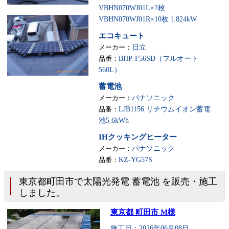
VBHN070WJ01L×2枚
VBHN070WJ01R×10枚
1.824kW
エコキュート
メーカー：
日立
品番：
BHP-F56SD（フルオート
560L）
蓄電池
メーカー：
パナソニック
品番：
LJB1156 リチウムイオン蓄電
池5.6kWh
IHクッキングヒーター
メーカー：
パナソニック
品番：
KZ-YG57S
東京都町田市で太陽光発電 蓄電池 を販売・施工
しました。
東京都 町田市 M様
施工日：2026年06月08日