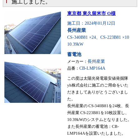
施工しました。
東京都 東久留米市 O様
施工日：2024年01月12日
長州産業
CS-340B81 ×24、CS-223B81 ×10
10.39kW
蓄電池
メーカー：
長州産業
品番：
CB-LMP164A
この度は太陽光発電最安値発掘隊
yh株式会社に施工のご用命をいた
だきましてありがとうございまし
た。
長州産業の CS-340B81を24枚、長
州産業 CS-223B81を10枚設置し、
10.39kWのシステムとなりました。
また長州産業の蓄電池：CB-
LMP164Aを設置いたしました。