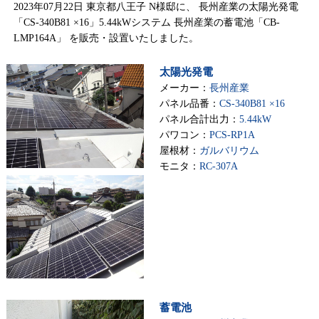
2023年07月22日 東京都八王子 N様邸に、 長州産業の太陽光発電
「CS-340B81 ×16」5.44kWシステム 長州産業の蓄電池「CB-
LMP164A」 を販売・設置いたしました。
太陽光発電
メーカー：
長州産業
パネル品番：
CS-340B81 ×16
パネル合計出力：
5.44kW
パワコン：
PCS-RP1A
屋根材：
ガルバリウム
モニタ：
RC-307A
蓄電池