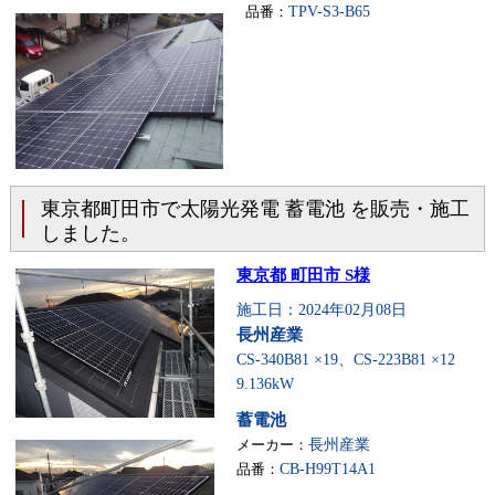
品番：
TPV-S3-B65
東京都町田市で太陽光発電 蓄電池 を販売・施工
しました。
東京都 町田市 S様
施工日：2024年02月08日
長州産業
CS-340B81 ×19、CS-223B81 ×12
9.136kW
蓄電池
メーカー：
長州産業
品番：
CB-H99T14A1