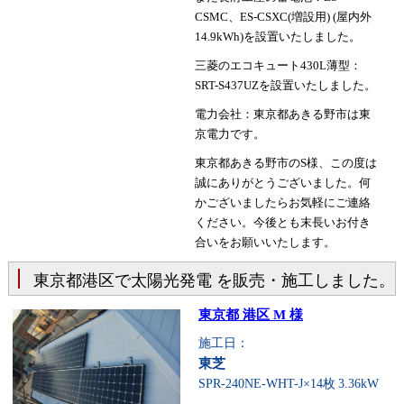
CSMC、ES-CSXC(増設用) (屋内外
14.9kWh)を設置いたしました。
三菱のエコキュート430L薄型：
SRT-S437UZを設置いたしました。
電力会社：東京都あきる野市は東
京電力です。
東京都あきる野市のS様、この度は
誠にありがとうございました。何
かございましたらお気軽にご連絡
ください。今後とも末長いお付き
合いをお願いいたします。
東京都港区で太陽光発電 を販売・施工しました。
東京都 港区 M 様
施工日：
東芝
SPR-240NE-WHT-J×14枚
3.36kW