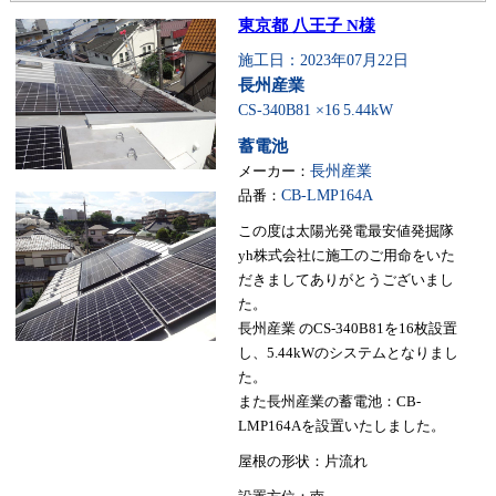
東京都 八王子 N様
施工日：2023年07月22日
長州産業
CS-340B81 ×16
5.44kW
蓄電池
メーカー：
長州産業
品番：
CB-LMP164A
この度は太陽光発電最安値発掘隊
yh株式会社に施工のご用命をいた
だきましてありがとうございまし
た。
長州産業 のCS-340B81を16枚設置
し、5.44kWのシステムとなりまし
た。
また長州産業の蓄電池：CB-
LMP164Aを設置いたしました。
屋根の形状：片流れ