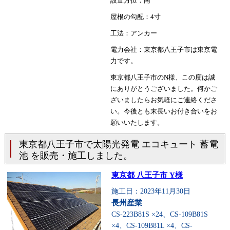
設置方位：南
屋根の勾配：4寸
工法：アンカー
電力会社：東京都八王子市は東京電
力です。
東京都八王子市のN様、この度は誠
にありがとうございました。何かご
ざいましたらお気軽にご連絡くださ
い。今後とも末長いお付き合いをお
願いいたします。
東京都八王子市で太陽光発電 エコキュート 蓄電
池 を販売・施工しました。
東京都 八王子市 Y様
施工日：2023年11月30日
長州産業
CS-223B81S ×24、CS-109B81S
×4、CS-109B81L ×4、CS-