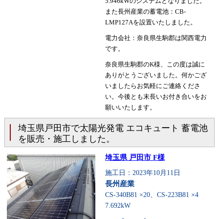
5.946kWのシステムとなりました。
また長州産業の蓄電池：CB-
LMP127Aを設置いたしました。
電力会社：奈良県生駒郡は関西電力
です。
奈良県生駒郡のK様、この度は誠に
ありがとうございました。何かござ
いましたらお気軽にご連絡くださ
い。今後とも末長いお付き合いをお
願いいたします。
埼玉県戸田市で太陽光発電 エコキュート 蓄電池
を販売・施工しました。
埼玉県 戸田市 F様
施工日：2023年10月11日
長州産業
CS-340B81 ×20、CS-223B81 ×4
7.692kW