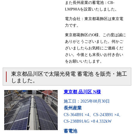
また長州産業の蓄電池：CB-
LMP98Aを設置いたしました。
電力会社：東京都葛飾区は東京電
力です。
東京都葛飾区のO様、この度は誠に
ありがとうございました。何かご
ざいましたらお気軽にご連絡くだ
さい。今後とも末長いお付き合い
をお願いいたします。
東京都品川区で太陽光発電 蓄電池 を販売・施工
しました。
東京都 品川区 N様
施工日：2025年08月30日
長州産業
CS-364B91 ×4、CS-243B91 ×4、
CS-238B91AG ×8
4.332kW
蓄電池