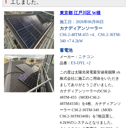
工しました。
東京都 江戸川区 W様
施工日：2026年06月06日
カナディアンソーラー
CS6.2-48TM-455 ×4、CS6.2-36TM-
340 ×7
4.2kW
蓄電池
メーカー：
ニチコン
品番：
ES-DYL ×2
この度は太陽光発電最安値発掘隊 yh
株式会社に施工のご用命をいただき
ましてありがとうございました。
カナディアンソーラーのCS6.2-
48TM-455（MOD-CS6.2-
48TM455B）を4枚、カナディアンソ
ーラー CS6.2-36TM-340（MOD-
CS6.2-36TM340B）を7枚設置し、
4.2kWのシステムとなりました。