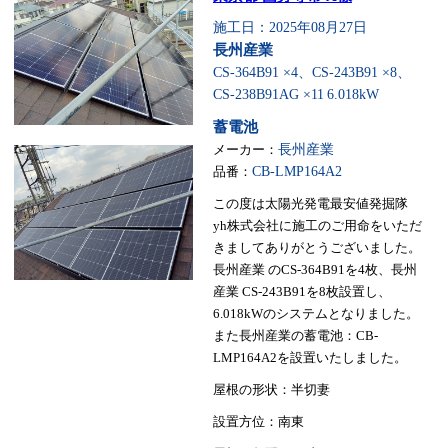
施工日：2025年08月27日
長州産業
CS-364B91 ×4、CS-243B91 ×8、
CS-238B91AG ×11
6.018kW
蓄電池
メーカー：
長州産業
品番：
CB-LMP164A2
この度は太陽光発電最安値発掘隊
yh株式会社に施工のご用命をいただ
きましてありがとうございました。
長州産業 のCS-364B91を4枚、長州
産業 CS-243B91を8枚設置し、
6.018kWのシステムとなりました。
また長州産業の蓄電池：CB-
LMP164A2を設置いたしました。
屋根の形状：半切妻
設置方位：南東