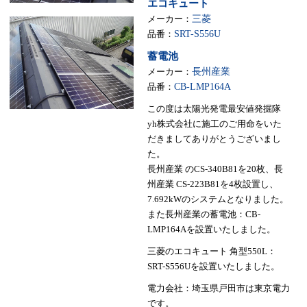
エコキュート
メーカー：
三菱
品番：
SRT-S556U
蓄電池
メーカー：
長州産業
品番：
CB-LMP164A
この度は太陽光発電最安値発掘隊
yh株式会社に施工のご用命をいた
だきましてありがとうございまし
た。
長州産業 のCS-340B81を20枚、長
州産業 CS-223B81を4枚設置し、
7.692kWのシステムとなりました。
また長州産業の蓄電池：CB-
LMP164Aを設置いたしました。
三菱のエコキュート 角型550L：
SRT-S556Uを設置いたしました。
電力会社：埼玉県戸田市は東京電力
です。