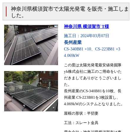
神奈川県横須賀市で太陽光発電 を販売・施工しま
した。
神奈川県 横須賀市 T様
施工日：2024年03月07日
長州産業
CS-340B81 ×10、CS-223B81 ×3
4.069kW
この度は太陽光発電最安値発掘隊
yh株式会社に施工のご用命をいた
だきましてありがとうございまし
た。
長州産業のCS-340B81を10枚、長
州産業 CS-223B81を3枚設置し、
4.069kWのシステムとなりました。
屋根の形状：半切妻
工法：スレート金具