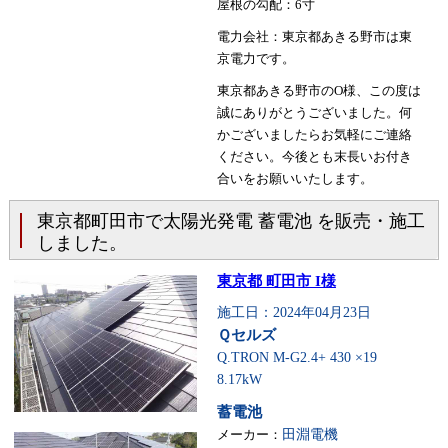
屋根の勾配：6寸
電力会社：東京都あきる野市は東
京電力です。
東京都あきる野市のO様、この度は
誠にありがとうございました。何
かございましたらお気軽にご連絡
ください。今後とも末長いお付き
合いをお願いいたします。
東京都町田市で太陽光発電 蓄電池 を販売・施工
しました。
東京都 町田市 I様
施工日：2024年04月23日
Ｑセルズ
Q.TRON M-G2.4+ 430 ×19
8.17kW
蓄電池
メーカー：
田淵電機