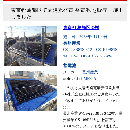
東京都葛飾区で太陽光発電 蓄電池 を販売・施工
しました。
東京都 葛飾区 O様
施工日：2025年01月09日
長州産業
CS-223B81S ×12、CS-109B81S
×4、CS-109B81R ×2
3.33kW
蓄電池
メーカー：
長州産業
品番：
CB-LMP98A
この度は太陽光発電最安値発掘隊
yh株式会社に施工のご用命をいた
だきましてありがとうございまし
た。
長州産業 のCS-223B81Sを12枚、長
州産業 CS-109B81Sを4枚設置し、
3.33kWのシステムとなりました。