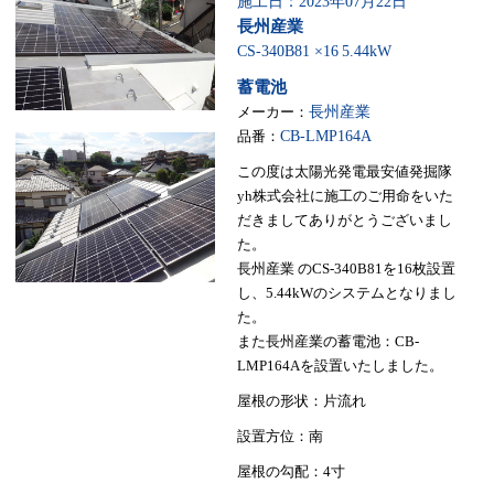
施工日：2023年07月22日
長州産業
CS-340B81 ×16
5.44kW
蓄電池
メーカー：
長州産業
品番：
CB-LMP164A
この度は太陽光発電最安値発掘隊
yh株式会社に施工のご用命をいた
だきましてありがとうございまし
た。
長州産業 のCS-340B81を16枚設置
し、5.44kWのシステムとなりまし
た。
また長州産業の蓄電池：CB-
LMP164Aを設置いたしました。
屋根の形状：片流れ
設置方位：南
屋根の勾配：4寸