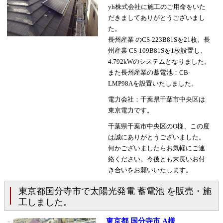
yh株式会社に施工のご用命をいた
だきましてありがとうございまし
た。
長州産業 のCS-223B81Sを21枚、長
州産業 CS-109B81Sを1枚設置し、
4.792kWのシステムとなりました。
また長州産業の蓄電池：CB-
LMP98Aを設置いたしました。
電力会社：千葉県千葉市中央区は
東京電力です。
千葉県千葉市中央区のO様、この度
は誠にありがとうございました。
何かございましたらお気軽にご連
絡ください。今後とも末長いお付
き合いをお願いいたします。
東京都国分寺市で太陽光発電 蓄電池 を販売・施
工しました。
東京都 国分寺市 A様