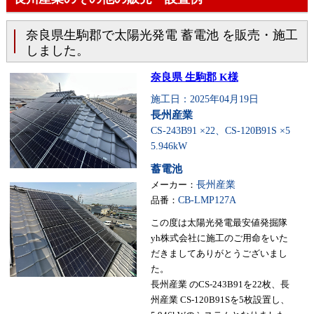
奈良県生駒郡で太陽光発電 蓄電池 を販売・施工
しました。
奈良県 生駒郡 K様
施工日：2025年04月19日
長州産業
CS-243B91 ×22、CS-120B91S ×5
5.946kW
蓄電池
メーカー：
長州産業
品番：
CB-LMP127A
この度は太陽光発電最安値発掘隊
yh株式会社に施工のご用命をいた
だきましてありがとうございまし
た。
長州産業 のCS-243B91を22枚、長
州産業 CS-120B91Sを5枚設置し、