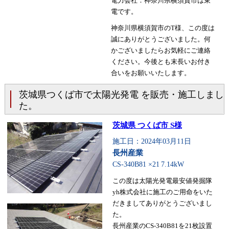
電力会社：神奈川県横須賀市は東
電です。
神奈川県横須賀市のT様、この度は
誠にありがとうございました。何
かございましたらお気軽にご連絡
ください。今後とも末長いお付き
合いをお願いいたします。
茨城県つくば市で太陽光発電 を販売・施工しまし
た。
茨城県 つくば市 S様
施工日：2024年03月11日
長州産業
CS-340B81 ×21
7.14kW
この度は太陽光発電最安値発掘隊
yh株式会社に施工のご用命をいた
だきましてありがとうございまし
た。
長州産業のCS-340B81を21枚設置