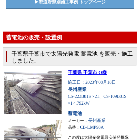
▶︎都道府県別施工事例 トップページ
蓄電池の販売・設置例
千葉県千葉市で太陽光発電 蓄電池 を販売・施工
しました。
千葉県 千葉市 O様
施工日：2023年08月18日
長州産業
CS-223B81S ×21、CS-109B81S
×1
4.792kW
蓄電池
メーカー：
長州産業
品番：
CB-LMP98A
この度は太陽光発電最安値発掘隊