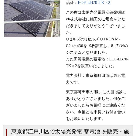
品番：
EOF-LB70-TK ×2
この度は太陽光発電最安値発掘隊
yh株式会社に施工のご用命をいた
だきましてありがとうございまし
た。
QセルズのQセルズ Q.TRON M-
G2.4+ 430を19枚設置し、8.17kWの
システムとなりました。
また田淵電機の蓄電池：EOF-LB70-
TK × 2を設置いたしました。
電力会社：東京都町田市は東京電
力です。
東京都町田市のI様、この度は誠に
ありがとうございました。何かご
ざいましたらお気軽にご連絡くだ
さい。今後とも末長いお付き合い
をお願いいたします。
東京都江戸川区で太陽光発電 蓄電池 を販売・施