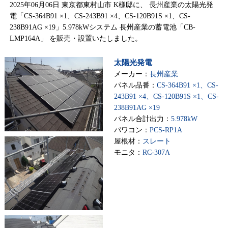
2025年06月06日 東京都東村山市 K様邸に、 長州産業の太陽光発
電「CS-364B91 ×1、CS-243B91 ×4、CS-120B91S ×1、CS-
238B91AG ×19」5.978kWシステム 長州産業の蓄電池「CB-
LMP164A」 を販売・設置いたしました。
太陽光発電
メーカー：
長州産業
パネル品番：
CS-364B91 ×1、CS-
243B91 ×4、CS-120B91S ×1、CS-
238B91AG ×19
パネル合計出力：
5.978kW
パワコン：
PCS-RP1A
屋根材：
スレート
モニタ：
RC-307A