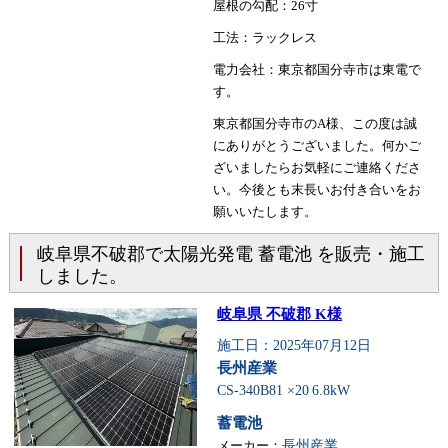
屋根の勾配：26寸
工法：ラックレス
電力会社：東京都国分寺市は東電で
す。
東京都国分寺市のA様、この度は誠
にありがとうございました。何かご
ざいましたらお気軽にご連絡くださ
い。今後とも末長いお付き合いをお
願いいたします。
岐阜県不破郡で太陽光発電 蓄電池 を販売・施工
しました。
岐阜県 不破郡 K様
施工日：2025年07月12日
長州産業
CS-340B81 ×20
6.8kW
蓄電池
メーカー：
長州産業