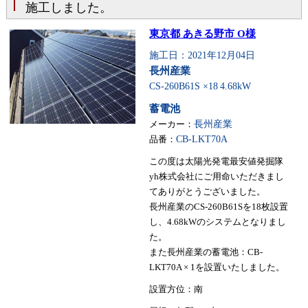
施工しました。
東京都 あきる野市 O様
施工日：2021年12月04日
長州産業
CS-260B61S ×18
4.68kW
蓄電池
メーカー：
長州産業
品番：
CB-LKT70A
この度は太陽光発電最安値発掘隊
yh株式会社にご用命いただきまし
てありがとうございました。
長州産業のCS-260B61Sを18枚設置
し、4.68kWのシステムとなりまし
た。
また長州産業の蓄電池：CB-
LKT70A × 1を設置いたしました。
設置方位：南