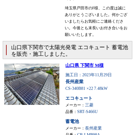
埼玉県戸田市のF様、この度は誠に
ありがとうございました。何かござ
いましたらお気軽にご連絡くださ
い。今後とも末長いお付き合いをお
願いいたします。
山口県下関市で太陽光発電 エコキュート 蓄電池
を販売・施工しました。
山口県 下関市 M様
施工日：2023年11月29日
長州産業
CS-340B81 ×22
7.48kW
エコキュート
メーカー：
三菱
品番：
SRT-S466U
蓄電池
メーカー：
長州産業
品番：
CB-LMP98A