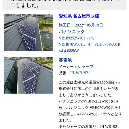
工しました。
愛知県 名古屋市 K様
施工日：2022年05月19日
パナソニック
VBHN252WJ01 ×14、
VBH070WJ01L ×4、VBH070WJ01R
×4
4.088kW
蓄電池
メーカー：
シャープ
品番：
JH-WB1921
この度は太陽光発電最安値発掘隊 yh
株式会社に施工のご用命をいただき
ましてありがとうございました。
パナソニックのVBHN252WJ01を14
枚、パナソニック VBH070WJ01Lを4
枚設置し、4.088kWのシステムとなり
ました。
またシャープの蓄電池：JH-WB1921