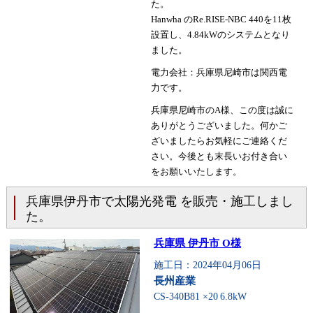
た。
Hanwha のRe.RISE-NBC 440を11枚
設置し、4.84kWのシステムとなり
ました。
電力会社：兵庫県尼崎市は関西電
力です。
兵庫県尼崎市のA様、この度は誠に
ありがとうございました。何かご
ざいましたらお気軽にご連絡くだ
さい。今後とも末長いお付き合い
をお願いいたします。
兵庫県伊丹市で太陽光発電 を販売・施工しまし
た。
兵庫県 伊丹市 O様
施工日：2024年04月06日
長州産業
CS-340B81 ×20
6.8kW