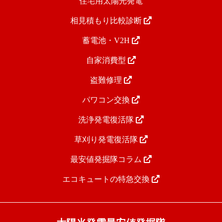
住宅用太陽光発電
相見積もり比較診断
蓄電池・V2H
自家消費型
盗難修理
パワコン交換
洗浄発電復活隊
草刈り発電復活隊
最安値発掘隊コラム
エコキュートの特急交換