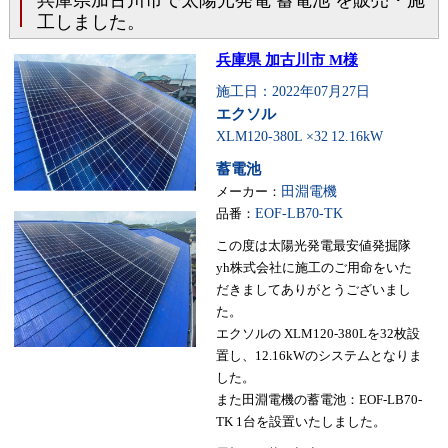
兵庫県加古川市で太陽光発電 蓄電池 を販売・施
工しました。
兵庫県 加古川市 M様
施工日：2022年07月27日
エクソル
XLM120-380L ×32
12.16kW
蓄電池
メーカー：
田淵電機
品番：
EOF-LB70-TK
この度は太陽光発電最安値発掘隊
yh株式会社に施工のご用命をいた
だきましてありがとうございまし
た。
エクソルの XLM120-380Lを32枚設
置し、12.16kWのシステムとなりま
した。
また田淵電機の蓄電池：EOF-LB70-
TK 1台を設置いたしました。