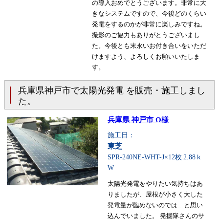
の導入おめでとうございます。非常に大
きなシステムですので、今後どのくらい
発電をするのかが非常に楽しみですね。
撮影のご協力もありがとうございまし
た。今後とも末永いお付き合いをいただ
けますよう、よろしくお願いいたしま
す。
兵庫県神戸市で太陽光発電 を販売・施工しまし
た。
兵庫県 神戸市 O様
施工日：
東芝
SPR-240NE-WHT-J×12枚
2.88ｋ
W
太陽光発電をやりたい気持ちはあ
りましたが、屋根が小さく大した
発電量が臨めないのでは…と思い
込んでいました。 発掘隊さんのサ