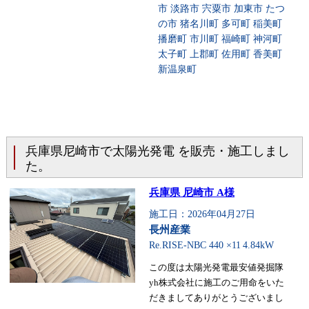
市 淡路市 宍粟市 加東市 たつ
の市 猪名川町 多可町 稲美町
播磨町 市川町 福崎町 神河町
太子町 上郡町 佐用町 香美町
新温泉町
兵庫県尼崎市で太陽光発電 を販売・施工しまし
た。
兵庫県 尼崎市 A様
施工日：2026年04月27日
長州産業
Re.RISE-NBC 440 ×11
4.84kW
この度は太陽光発電最安値発掘隊
yh株式会社に施工のご用命をいた
だきましてありがとうございまし