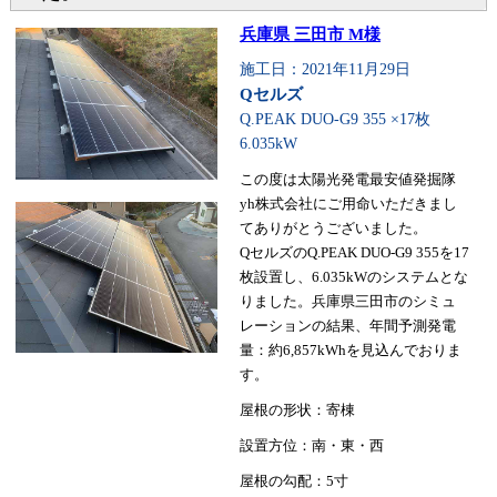
兵庫県 三田市 M様
施工日：2021年11月29日
Qセルズ
Q.PEAK DUO-G9 355 ×17枚
6.035kW
この度は太陽光発電最安値発掘隊
yh株式会社にご用命いただきまし
てありがとうございました。
QセルズのQ.PEAK DUO-G9 355を17
枚設置し、6.035kWのシステムとな
りました。兵庫県三田市のシミュ
レーションの結果、年間予測発電
量：約6,857kWhを見込んでおりま
す。
屋根の形状：寄棟
設置方位：南・東・西
屋根の勾配：5寸