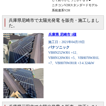
ニチコンV2Hスタンダードモデル
系統連系V2H
兵庫県尼崎市で太陽光発電 を販売・施工しまし
た。
兵庫県 尼崎市 I様
施工日：2021年04月19日
パナソニック
VBHN252WJ01 ×12、
VBHN120WJ01 ×5、VBH070WJ01L
×7、VBH070WJ01R ×3
4.324kW