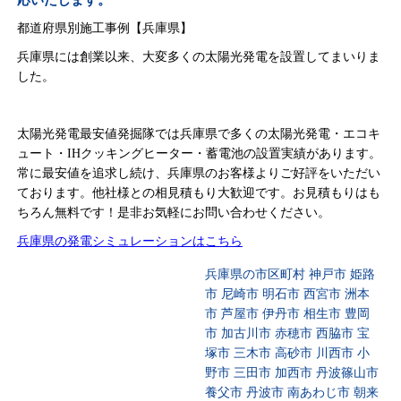
応いたします。
都道府県別施工事例【兵庫県】
兵庫県には創業以来、大変多くの太陽光発電を設置してまいりま
した。
太陽光発電最安値発掘隊では兵庫県で多くの太陽光発電・エコキ
ュート・IHクッキングヒーター・蓄電池の設置実績があります。
常に最安値を追求し続け、兵庫県のお客様よりご好評をいただい
ております。他社様との相見積もり大歓迎です。お見積もりはも
ちろん無料です！是非お気軽にお問い合わせください。
兵庫県の発電シミュレーションはこちら
兵庫県の市区町村 神戸市 姫路
市 尼崎市 明石市 西宮市 洲本
市 芦屋市 伊丹市 相生市 豊岡
市 加古川市 赤穂市 西脇市 宝
塚市 三木市 高砂市 川西市 小
野市 三田市 加西市 丹波篠山市
養父市 丹波市 南あわじ市 朝来