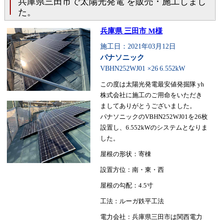
兵庫県三田市で太陽光発電 を販売・施工しまし
た。
兵庫県 三田市 M様
施工日：2021年03月12日
パナソニック
VBHN252WJ01 ×26
6.552kW
この度は太陽光発電最安値発掘隊 yh
株式会社に施工のご用命をいただき
ましてありがとうございました。
パナソニックのVBHN252WJ01を26枚
設置し、6.552kWのシステムとなりま
した。
屋根の形状：寄棟
設置方位：南・東・西
屋根の勾配：4.5寸
工法：ルーガ鉄平工法
電力会社：兵庫県三田市は関西電力