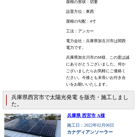
屋根の形状：切妻
設置方位：東西
屋根の勾配：4寸
工法：アンカー
電力会社：兵庫県加古川市は関西
電力です。
兵庫県加古川市のM様、この度は誠
にありがとうございました。何か
ございましたらお気軽にご連絡く
ださい。今後とも末長いお付き合
いをお願いいたします。
兵庫県西宮市で太陽光発電 を販売・施工しまし
た。
兵庫県 西宮市 A様
施工日：2022年02月06日
カナディアンソーラー