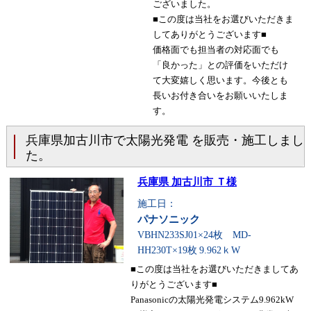
ございました。
■この度は当社をお選びいただきま
してありがとうございます■
価格面でも担当者の対応面でも
「良かった」との評価をいただけ
て大変嬉しく思います。今後とも
長いお付き合いをお願いいたしま
す。
兵庫県加古川市で太陽光発電 を販売・施工しまし
た。
兵庫県 加古川市 Ｔ様
施工日：
パナソニック
VBHN233SJ01×24枚 MD-
HH230T×19枚
9.962ｋW
■この度は当社をお選びいただきましてあ
りがとうございます■
Panasonicの太陽光発電システム9.962kW