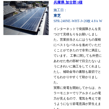
兵庫県 加古郡 I様
施工日：
東芝
SPR-240NE-WHT-J×20枚
4.8ｋW
インターネットで発掘隊さんを見
つけて見積もりをお願いしまし
た。営業担当さんにはうちの屋根
にベストなパネルを進めていただ
くことができたので非常に満足し
ています。 工事に関しても外壁に
あわせた色の部材で目立たないよ
うにきれいに施工をしてくれまし
たし、補助金等の書類も親切でと
てもわかりやすくて助かりまし
た。
実際に発電を開始してからは、カ
ラーモニターでリアルタイムの電
力が見えるので、電気を考えて使
うようになり節電意識が芽生えま