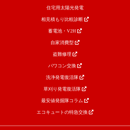
住宅用太陽光発電
相見積もり比較診断
蓄電池・V2H
自家消費型
盗難修理
パワコン交換
洗浄発電復活隊
草刈り発電復活隊
最安値発掘隊コラム
エコキュートの特急交換