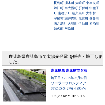
長島町 湧水町 大崎町 東串良町
錦江町 南大隅町 肝付町 中種子
町 南種子町 屋久島町 大和村
宇検村 瀬戸内町 龍郷町 喜界町
徳之島町 天城町 伊仙町 和泊町
知名町 与論町
鹿児島県鹿児島市で太陽光発電 を販売・施工しま
した。
鹿児島県 鹿児島市 N様
施工日：2018年06月07日
ソーラーフロンティア
SFK185-S×27枚
4.995kW
モニタ：KP-MU1P-SET-SS