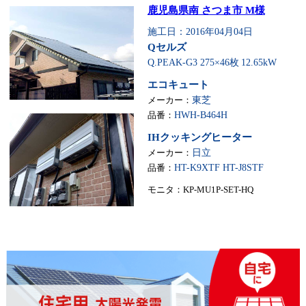
鹿児島県南 さつま市 M様
施工日：2016年04月04日
Qセルズ
Q.PEAK-G3 275×46枚
12.65kW
エコキュート
メーカー：
東芝
品番：
HWH-B464H
IHクッキングヒーター
メーカー：
日立
品番：
HT-K9XTF HT-J8STF
モニタ：KP-MU1P-SET-HQ