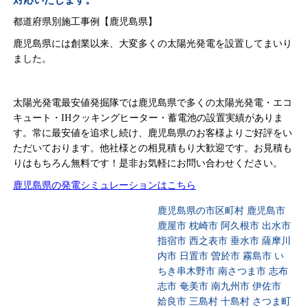
対応いたします。
都道府県別施工事例【鹿児島県】
鹿児島県には創業以来、大変多くの太陽光発電を設置してまいり
ました。
太陽光発電最安値発掘隊では鹿児島県で多くの太陽光発電・エコ
キュート・IHクッキングヒーター・蓄電池の設置実績がありま
す。常に最安値を追求し続け、鹿児島県のお客様よりご好評をい
ただいております。他社様との相見積もり大歓迎です。お見積も
りはもちろん無料です！是非お気軽にお問い合わせください。
鹿児島県の発電シミュレーションはこちら
鹿児島県の市区町村 鹿児島市
鹿屋市 枕崎市 阿久根市 出水市
指宿市 西之表市 垂水市 薩摩川
内市 日置市 曽於市 霧島市 い
ちき串木野市 南さつま市 志布
志市 奄美市 南九州市 伊佐市
姶良市 三島村 十島村 さつま町