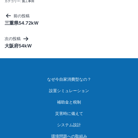
カテゴリー:
施工事例
投
前の投稿
三重県54.72kW
稿
ナ
次の投稿
ビ
大阪府54kW
ゲ
ー
シ
なぜ今自家消費型なの？
ョ
設置シミュレーション
ン
補助金と税制
災害時に備えて
システム設計
環境問題への取組み