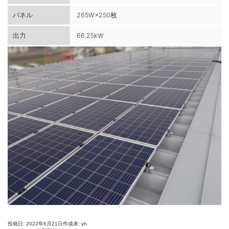
パネル
265W×250枚
出力
66.25kW
投稿日:
2022年6月21日
作成者:
yh