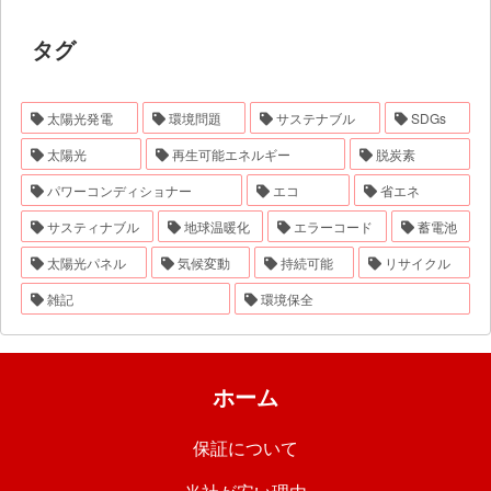
タグ
太陽光発電
環境問題
サステナブル
SDGs
太陽光
再生可能エネルギー
脱炭素
パワーコンディショナー
エコ
省エネ
サスティナブル
地球温暖化
エラーコード
蓄電池
太陽光パネル
気候変動
持続可能
リサイクル
雑記
環境保全
ホーム
保証について