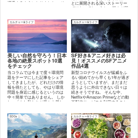
浸透するようになりました。 そ
とに展開される深いストーリー
れでもまだまだAIの進化は留ま
ではないでしょうか。 誰もが親
るところを知らず、いずれはAI
しみを感じられる内容でありな
が人間の知能を越える「シンギ
がら、その奥で人間が抱える普
ュラリティ」という現象が起こ
遍的な業や課題を提示している
カルチャー&ライフ
カルチャー&ライフ
るとも予想されています。
ストーリーは、 世代や国境を越
えて長年多くの人々に感銘を与
えています。
美しい自然を守ろう！日本
SF好き&アニメ好きは必
各地の絶景スポット10選
見！オススメのSFアニメ
をチェック
作品4選
当コラムでは今まで度々環境問
新型コロナウイルスが猛威をふ
題をテーマにした記事をシェア
るい始めてから早くも1年が過ぎ
してきましたが、どれだけの情
ようとしていますが、まだまだ
報を得たとしても、やはり環境
思うように外出できない日々は
問題を身近に感じるというのは
続きそうですね。 そんな中、
中々簡単ではありません。 しか
NetflixやAmazon Primeなどの動
し、「もし私たちが昔から親し
画配信サービスを利用すること
んできた日本の美しい自然が失
で、「コロナ禍でも何とか楽し
われたら」と想像すれば、今よ
く過ごせた」という人も多いの
りもう少し具体的に地球環境に
ではないでしょうか。
SDGs
カルチャー&ライフ
ついて考えることが出来るので
はないでしょうか。