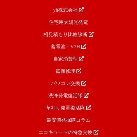
yh株式会社
住宅用太陽光発電
相見積もり比較診断
蓄電池・V2H
自家消費型
盗難修理
パワコン交換
洗浄発電復活隊
草刈り発電復活隊
最安値発掘隊コラム
エコキュートの特急交換