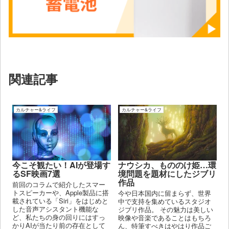
関連記事
カルチャー&ライフ
カルチャー&ライフ
今こそ観たい！AIが登場す
ナウシカ、もののけ姫…環
るSF映画7選
境問題を題材にしたジブリ
作品
前回のコラムで紹介したスマー
トスピーカーや、Apple製品に搭
今や日本国内に留まらず、世界
載されている「Siri」をはじめと
中で支持を集めているスタジオ
した音声アシスタント機能な
ジブリ作品。 その魅力は美しい
ど、私たちの身の回りにはすっ
映像や音楽であることはもちろ
かりAIが当たり前の存在として
ん、特筆すべきはやはり作品ご