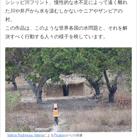
シシッピ川フリント、慢性的な水不足によって遠く離れ
た川や井戸から水を汲むしかないケニアやザンビアの
村。
この作品は、このような世界各国の水問題と、それを解
決すべく行動する人々の様子を映しています。
Valéria Rodrigues Valéria
による
Pixabay
からの画像