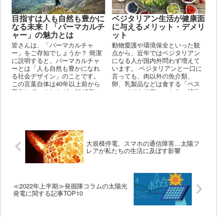
目指すは人も自然も豊かに
ベジタリアン生活が健康面
なる未来！「パーマカルチ
に与えるメリット・デメリ
ャー」の魅力とは
ット
皆さんは、「パーマカルチャ
動物愛護や環境保全といった観
ー」をご存知でしょうか？ 簡潔
点から、近年ではベジタリアン
に説明すると、パーマカルチャ
になる人が国内外問わず増えて
ーとは「人も自然も豊かになれ
います。 ベジタリアンと一口に
る社会デザイン」のことです。
言っても、肉以外の魚介類、
この言葉自体は40年以上前から
卵、乳製品などは食する「ペス
存在していましたが、2015年に
コ・ベジタリアン」から、植物
SDGsがスタートして以降は、
性食品以外は一切口にしない
より一層注目が高まっていま
「ヴィーガン」まで、その取り
す。
入れ方は人それぞれです。
大規模停電、スマホの通信障害…太陽フ
レアが私たちの生活に及ぼす影響
≪2022年上半期≫発掘隊コラムの太陽光
発電に関する記事TOP10