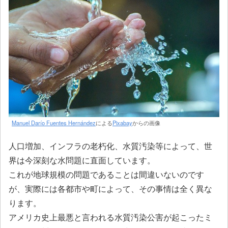
Manuel Darío Fuentes Hernández
による
Pixabay
からの画像
人口増加、インフラの老朽化、水質汚染等によって、世
界は今深刻な水問題に直面しています。
これが地球規模の問題であることは間違いないのです
が、実際には各都市や町によって、その事情は全く異な
ります。
アメリカ史上最悪と言われる水質汚染公害が起こったミ