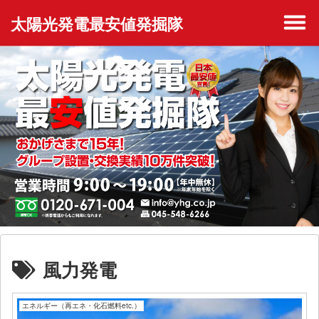
太陽光発電最安値発掘隊
風力発電
エネルギー（再エネ・化石燃料etc.）