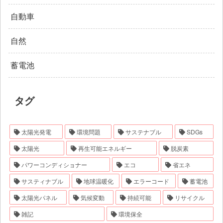
自動車
自然
蓄電池
タグ
太陽光発電
環境問題
サステナブル
SDGs
太陽光
再生可能エネルギー
脱炭素
パワーコンディショナー
エコ
省エネ
サスティナブル
地球温暖化
エラーコード
蓄電池
太陽光パネル
気候変動
持続可能
リサイクル
雑記
環境保全