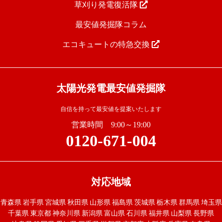
草刈り発電復活隊
最安値発掘隊コラム
エコキュートの特急交換
太陽光発電最安値発掘隊
自信を持って最安値を提案いたします
営業時間 9:00～19:00
0120-671-004
対応地域
青森県
岩手県
宮城県
秋田県
山形県
福島県
茨城県
栃木県
群馬県
埼玉県
千葉県
東京都
神奈川県
新潟県
富山県
石川県
福井県
山梨県
長野県