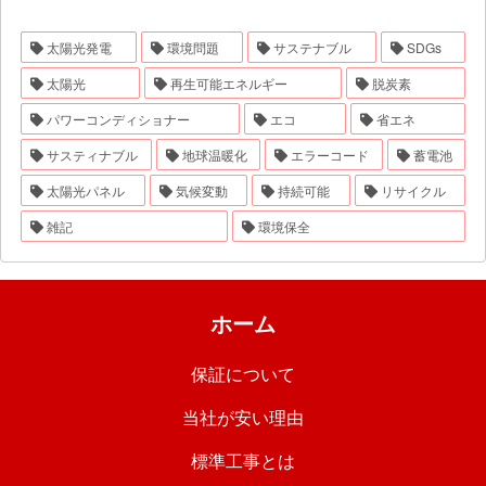
太陽光発電
環境問題
サステナブル
SDGs
太陽光
再生可能エネルギー
脱炭素
パワーコンディショナー
エコ
省エネ
サスティナブル
地球温暖化
エラーコード
蓄電池
太陽光パネル
気候変動
持続可能
リサイクル
雑記
環境保全
ホーム
保証について
当社が安い理由
標準工事とは