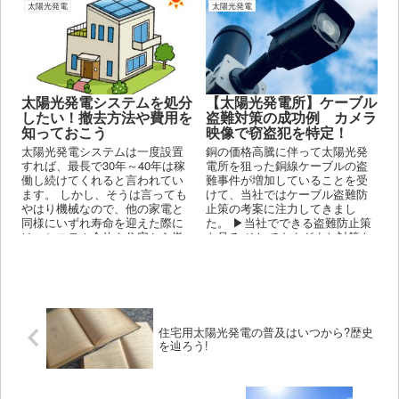
太陽光発電
太陽光発電
太陽光発電システムを処分
【太陽光発電所】ケーブル
したい！撤去方法や費用を
盗難対策の成功例 カメラ
知っておこう
映像で窃盗犯を特定！
太陽光発電システムは一度設置
銅の価格高騰に伴って太陽光発
すれば、最長で30年～40年は稼
電所を狙った銅線ケーブルの盗
働し続けてくれると言われてい
難事件が増加していることを受
ます。 しかし、そうは言っても
けて、当社ではケーブル盗難防
やはり機械なので、他の家電と
止策の考案に注力してきまし
同様にいずれ寿命を迎えた際に
た。 ▶当社でできる盗難防止策
は、システム全体を住宅から撤
を見る そしてさまざまな対策を
去する必要があります。 また、
行った結果、盗難阻止に成功
寿命まではまだ時間があり性能
し...
自体にも問題がなくとも、予期
せぬ事情により撤去する必要が
生じるケースもあります。
住宅用太陽光発電の普及はいつから?歴史
を辿ろう!