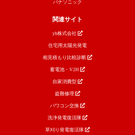
パナソニック
関連サイト
yh株式会社
住宅用太陽光発電
相見積もり比較診断
蓄電池・V2H
自家消費型
盗難修理
パワコン交換
洗浄発電復活隊
草刈り発電復活隊