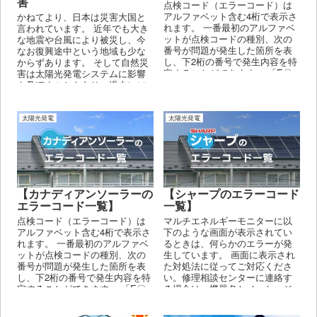
害
点検コード（エラーコード）は
アルファベット含む4桁で表示さ
かねてより、日本は災害大国と
れます。 一番最初のアルファベ
言われています。 近年でも大き
ットが点検コードの種別、次の
な地震や台風により被災し、今
番号が問題が発生した箇所を表
なお復興途中という地域も少な
し、下2桁の番号で発生内容を特
からずあります。 そして自然災
定することができます。 「E〇
害は太陽光発電システムに影響
〇〇」という表示の場合 商用
を及ぼすこともあり、過去にソ
電...
ーラーパネルの破損や倒壊が起
きたケースがあるのも事実で
す。
太陽光発電
太陽光発電
【カナディアンソーラーの
【シャープのエラーコード
エラーコード一覧】
一覧】
点検コード（エラーコード）は
マルチエネルギーモニターに以
アルファベット含む4桁で表示さ
下のような画面が表示されてい
れます。 一番最初のアルファベ
るときは、何らかのエラーが発
ットが点検コードの種別、次の
生しています。 画面に表示され
番号が問題が発生した箇所を表
た対処法に従ってご対応くださ
し、下2桁の番号で発生内容を特
い。修理相談センターに連絡す
定することができます。 「E〇
る場合は、機器名とメッセージ
〇〇」という表...
末尾に表示されているエラー...