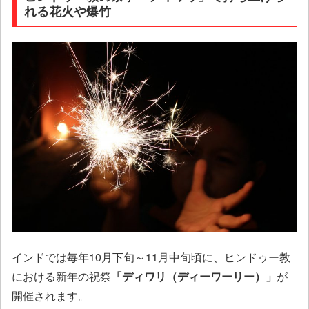
れる花火や爆竹
インドでは毎年10月下旬～11月中旬頃に、ヒンドゥー教
における新年の祝祭
「ディワリ（ディーワーリー）」
が
開催されます。