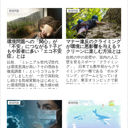
くとも、日常の中でちょっとし
た取り組みを継続するだけで、
地球環境の改善に貢献すること
環境問題
環境問題
は十分に可能です。
環境問題への「関心」が
マナー違反のクライミング
「不安」につながる？子ど
が環境に悪影響を与える？
もや若者に多い「エコ不安
クリーンに楽しむ方法とは
症」とは
自然の中の岩壁や、室内の人工
壁を登るスポーツ「クライミン
以前、「ミレニアル世代/Z世代
グ」。 日本でも数年前からクラ
は環境意識が高い？その理由を
イミングの一種である「ボルダ
徹底調査！」というコラムをア
リング」がブームとなっていま
ップしましたが、一方で深刻化
したが、東京オリンピックで新
し続ける気候変動をはじめとし
競技にスポーツクライミングが
た環境問題を前に、無力感や絶
追加されてからは、世界中でよ
望感に苛まれる子どもや若者も
り一層注目が集まっています。
増えています。 2021年にインペ
リアル・カレッジ・ロンドンが
10ヶ国の16~25歳を対象に行っ
環境問題
環境問題
た調査によると、約45％の若者
が「気候変動は日常生活や社会
活動に悪影響を与えている」と
感じていることが分かっていま
す。