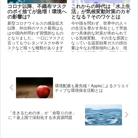
コロナ以降、不織布マスク
これからの時代は「水上生
のポイ捨てが急増！環境へ
活」が気候変動対策のカギ
の影響は?
となる？そのワケとは
新型コロナウイルスの感染拡大
今や国を問わず、世界中の人々
以降、外出時のマスク着用はも
の生活を脅かす存在として早急
はや国内外問わず習慣的なもの
かつ具体的な対策が求められて
となりました。 一口にマスクと
いる気候変動。 その主な原因と
言ってもウレタンマスクや布マ
なっている温室効果ガスの排出
スクなど様々な種類があります
量は今なお増加傾向にあり、現
が、中でも不織布マスクは新型
在では1990年に比べて50％以上
コロナウイルスを防ぐ効果が高
も増えていることが分かってい
いこと、使い捨てができて楽な
ます。
ことから、毎日多くの人が使用
しています。
環境配慮も最先端！Appleによるクリエイ
ティブな環境保全活動とは
「生きるための水」が「命取りの水」
に？途上国で深刻化する水資源問題