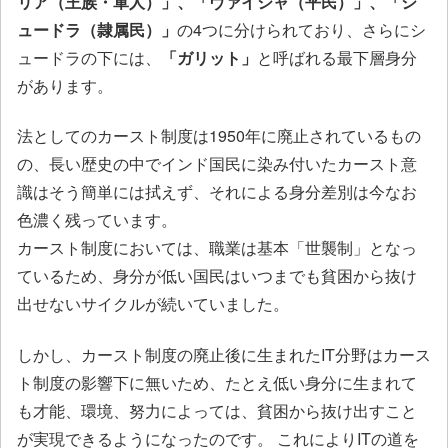
リア（王族・軍人）」、「ヴァイシャ（平民）」、「シ
ュードラ（隷属民）」
の4つに分けられており、さらにシ
ュードラの下には、
「ガリット」
と呼ばれる最下層身分
があります。
法としてのカースト制度は1950年に廃止されているもの
の、長い歴史の中でインド国民に染み付いたカースト意
識はそう簡単には拭えず、それによる身分差別は今なお
色濃く残っています。
カースト制度においては、職業は基本「世襲制」となっ
ているため、身分が低い国民はいつまでも貧困から抜け
出せないサイクルが続いていました。
しかし、カースト制度の廃止後に生まれたIT分野はカース
ト制度の影響下に無いため、たとえ低い身分に生まれて
も才能、環境、努力によっては、貧困から抜け出すこと
が実現できるようになったのです。 これによりITの道を