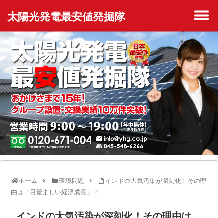
太陽光発電最安値発掘隊
ホーム
環境問題
インドの大気汚染が深刻化！その理
由は「目覚ましい経済成長」？
インドの大気汚染が深刻化！その理由は