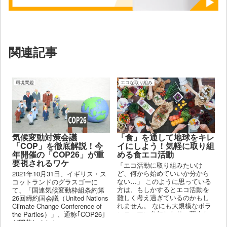
関連記事
環境問題
エコな取り組み
気候変動対策会議
「食」を通して地球をキレ
「COP」を徹底解説！今
イにしよう！気軽に取り組
年開催の「COP26」が重
める食エコ活動
要視されるワケ
「エコ活動に取り組みたいけ
ど、何から始めていいか分から
2021年10月31日、イギリス・ス
ない…」 このように思っている
コットランドのグラスゴーに
方は、もしかするとエコ活動を
て、「国連気候変動枠組条約第
難しく考え過ぎているのかもし
26回締約国会議（United Nations
れません。 なにも大規模なボラ
Climate Change Conference of
ンティアに参加したり、莫大な
the Parties）」、通称｢COP26｣
金額を環境保護団体に寄付しな
が開幕しました。